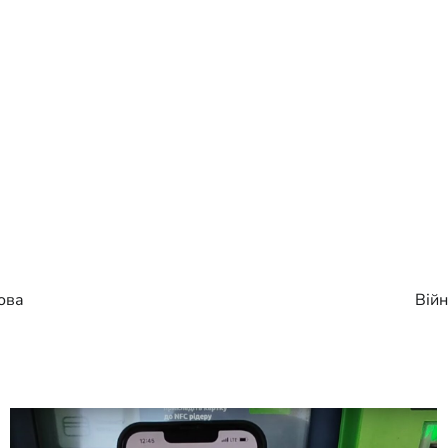
мова
Війн