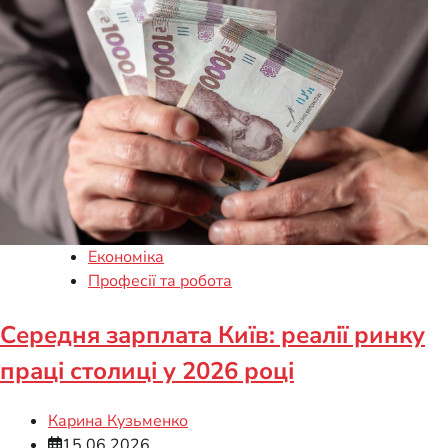
Економіка
Професії та робота
Середня зарплата Київ: реалії ринку
праці столиці у 2026 році
Карина Кузьменко
15.06.2026