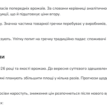
ів попередніх врожаїв. За словами керівниці аналітичного 
кції, що й підштовхує ціни вгору.
 Значна частина товарної гречки перебуває у виробників, 
ують. Улітку попит на гречку традиційно падає: споживачі 
ни
2026 році та якості врожаю. До вересня суттєвого здешевл
кі планують збільшити площі у кілька разів. Прогнози щод
сіви наростуть, зниження цін розпочнеться після нового 
х: