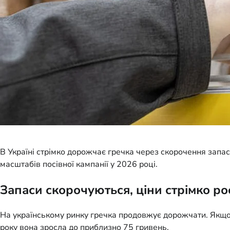
В Україні стрімко дорожчає гречка через скорочення запа
масштабів посівної кампанії у 2026 році.
Запаси скорочуються, ціни стрімко ро
На українському ринку гречка продовжує дорожчати. Якщо у
року вона зросла до приблизно 75 гривень.