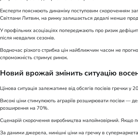
Експерти пояснюють динаміку поступовим скороченням запас
Світлани Литвин, на ринку залишається дедалі менше проду
У профільних асоціаціях попереджають про ризик дефіциту.
після невдалих сезонів.
Водночас різкого стрибка цін найближчим часом не прогноз
спроможність стримує ринок.
Новий врожай змінить ситуацію восе
Цінова ситуація залежатиме від обсягів посівів гречки у 
Високі ціни стимулюють аграріїв розширювати посіви — дея
розширення на 70%.
Сценарій скорочення виробництва малоймовірний. Якщо по
За даними джерела, нинішні ціни на гречку в супермаркета