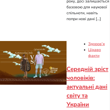
року, досі залишається
базовою для наукової
спільноти, навіть
попри нові дані […]
Здоров’я
Цікаво
факти
Середній зріст
чоловіків:
актуальні дані
світу та
України