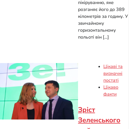
пікіруванню, яке
розганяє його до 389
кілометрів за годину. У
звичайному
горизонтальному
польоті він […]
Цікаві та
визначні
постаті
Цікаво
факти
Зріст
Зеленського