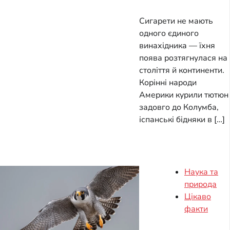
Сигарети не мають
одного єдиного
винахідника — їхня
поява розтягнулася на
століття й континенти.
Корінні народи
Америки курили тютюн
задовго до Колумба,
іспанські бідняки в […]
Наука та
природа
Цікаво
факти