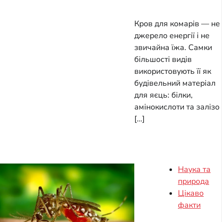
Кров для комарів — не
джерело енергії і не
звичайна їжа. Самки
більшості видів
використовують її як
будівельний матеріал
для яєць: білки,
амінокислоти та залізо
[…]
Наука та
природа
Цікаво
факти