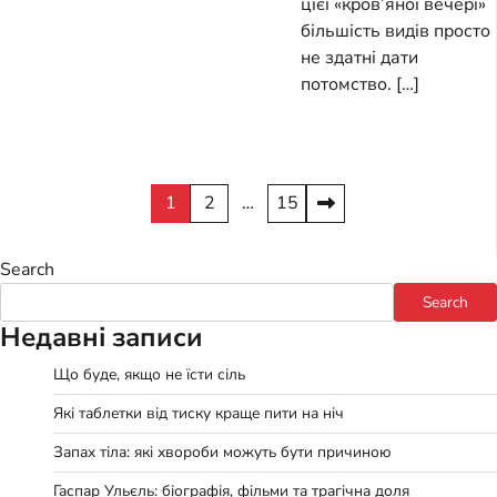
цієї «кров’яної вечері»
більшість видів просто
не здатні дати
потомство. […]
Posts
1
2
…
15
pagination
Search
Search
Недавні записи
Що буде, якщо не їсти сіль
Які таблетки від тиску краще пити на ніч
Запах тіла: які хвороби можуть бути причиною
Гаспар Ульєль: біографія, фільми та трагічна доля