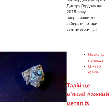
підтвердив у інтерв’ю
Дмитру Гордону ще
2019 року,
попросивши «не
забирати чотири
сантиметри». […]
Наука та
природа
Цікаво
факти
Талій це
м’який важкий
метал із