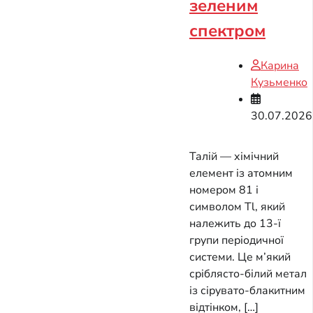
зеленим
спектром
Карина
Кузьменко
30.07.2026
Талій — хімічний
елемент із атомним
номером 81 і
символом Tl, який
належить до 13-ї
групи періодичної
системи. Це м’який
сріблясто-білий метал
із сірувато-блакитним
відтінком, […]