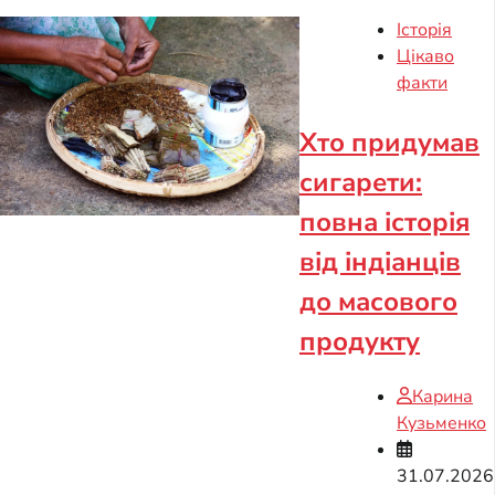
Історія
Цікаво
факти
Хто придумав
сигарети:
повна історія
від індіанців
до масового
продукту
Карина
Кузьменко
31.07.2026