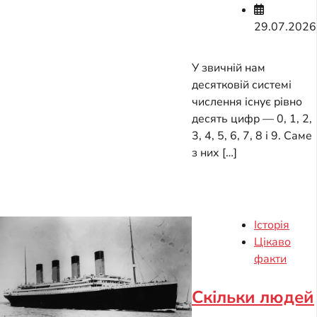
29.07.2026
У звичній нам
десятковій системі
числення існує рівно
десять цифр — 0, 1, 2,
3, 4, 5, 6, 7, 8 і 9. Саме
з них […]
Історія
Цікаво
факти
Скільки людей