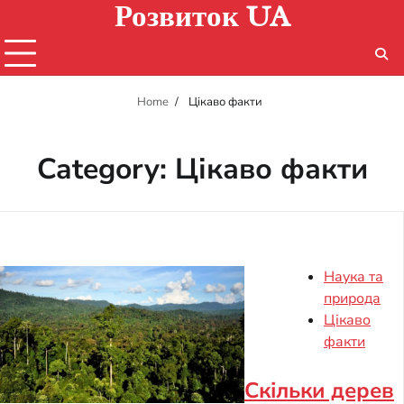
Розвиток UA
Skip
to
content
Home
Цікаво факти
Category:
Цікаво факти
Наука та
природа
Цікаво
факти
Скільки дерев