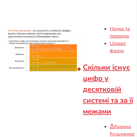
Наука та
природа
Цікаво
факти
Скільки існує
цифр у
десятковій
системі та за її
межами
Карина
Кузьменко