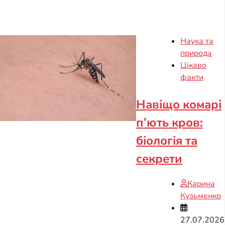
Наука та
природа
Цікаво
факти
Навіщо комарі
п’ють кров:
біологія та
секрети
Карина
Кузьменко
27.07.2026