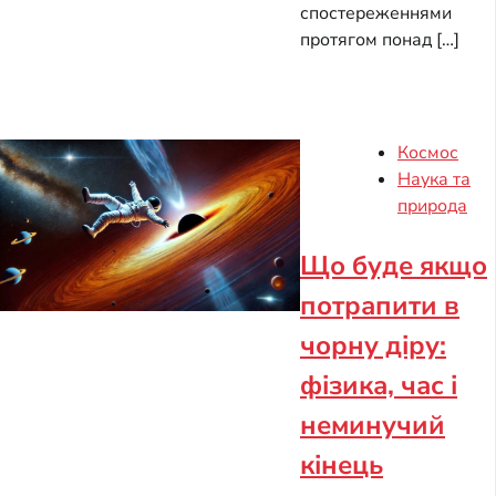
спостереженнями
протягом понад […]
Космос
Наука та
природа
Що буде якщо
потрапити в
чорну діру:
фізика, час і
неминучий
кінець