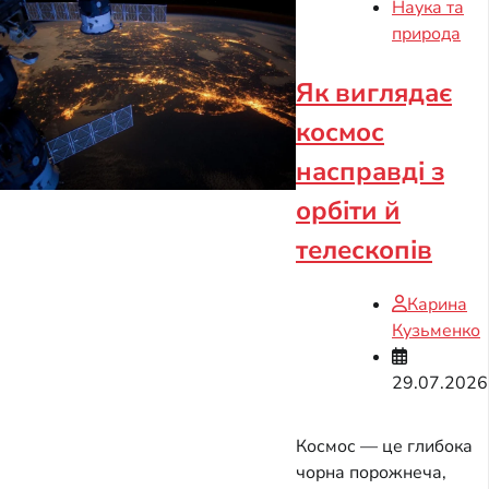
Наука та
природа
Як виглядає
космос
насправді з
орбіти й
телескопів
Карина
Кузьменко
29.07.2026
Космос — це глибока
чорна порожнеча,