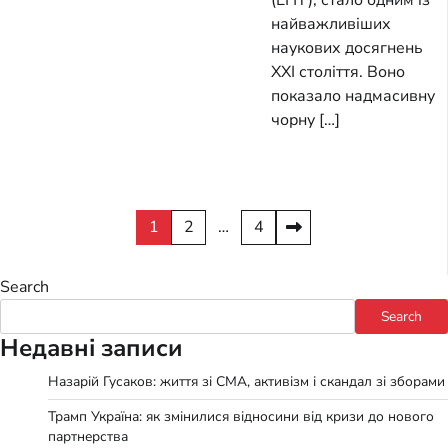
найважливіших
наукових досягнень
XXI століття. Воно
показало надмасивну
чорну […]
Posts
1
2
…
4
pagination
Search
Search
Недавні записи
Назарій Гусаков: життя зі СМА, активізм і скандал зі зборами
Трамп Україна: як змінилися відносини від кризи до нового
партнерства