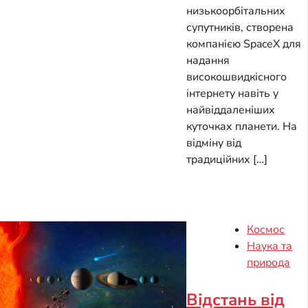
низькоорбітальних
супутників, створена
компанією SpaceX для
надання
високошвидкісного
інтернету навіть у
найвіддаленіших
куточках планети. На
відміну від
традиційних […]
Космос
Наука та
природа
Відстань від