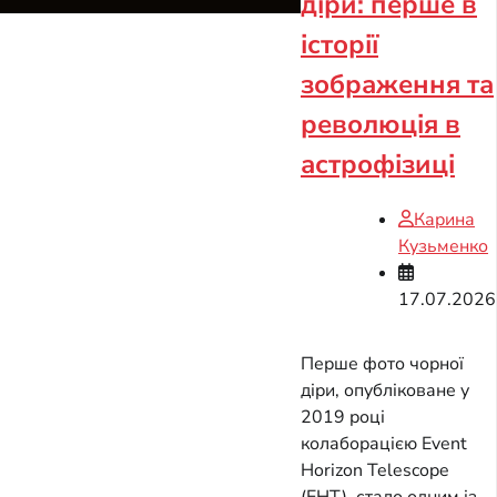
діри: перше в
історії
зображення та
революція в
астрофізиці
Карина
Кузьменко
17.07.2026
Перше фото чорної
діри, опубліковане у
2019 році
колаборацією Event
Horizon Telescope
(EHT), стало одним із