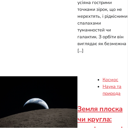
усіяна гострими
точками зірок, що не
мерехтять, і рідкісними
спалахами
туманностей чи
галактик. З орбіти він
виглядає як безмежна
[…]
Космос
Наука та
природа
Земля плоска
чи кругла: