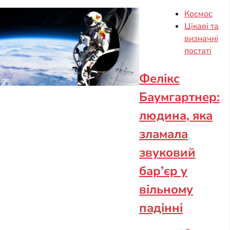
Космос
Цікаві та
визначні
постаті
Фелікс
Баумгартнер:
людина, яка
зламала
звуковий
бар’єр у
вільному
падінні