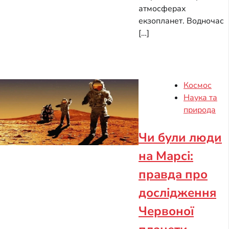
атмосферах
екзопланет. Водночас
[…]
Космос
Наука та
природа
Чи були люди
на Марсі:
правда про
дослідження
Червоної