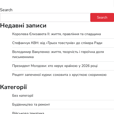
pagination
Search
Search
Недавні записи
Королева Єлизавета II: життя, правління та спадщина
Стефанчук КВН: від «Трьох товстунів» до спікера Ради
Володимир Вакуленко: життя, творчість і героїчна доля
письменника
Президент Молдови: хто керує країною у 2026 році
Рецепт запеченої курки: соковита з хрусткою скоринкою
Категорії
Без категорії
Будівництво та ремонт
Військова тематика