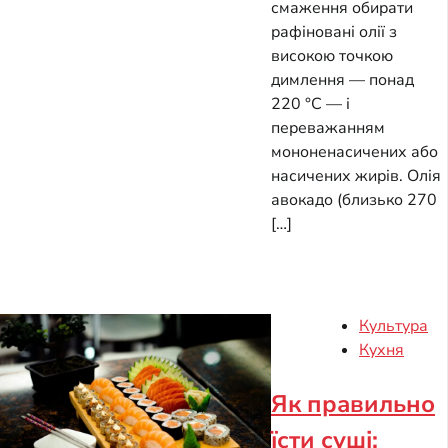
смаження обирати
рафіновані олії з
високою точкою
димлення — понад
220 °C — і
переважанням
мононенасичених або
насичених жирів. Олія
авокадо (близько 270
[…]
Культура
Кухня
Як правильно
їсти суші: