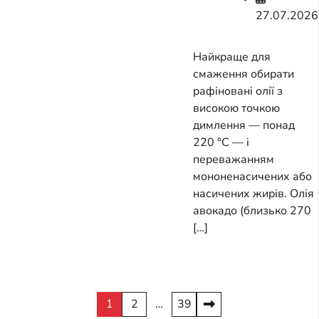
27.07.2026
Найкраще для
смаження обирати
рафіновані олії з
високою точкою
димлення — понад
220 °C — і
переважанням
мононенасичених або
насичених жирів. Олія
авокадо (близько 270
[…]
Posts
1
2
…
39