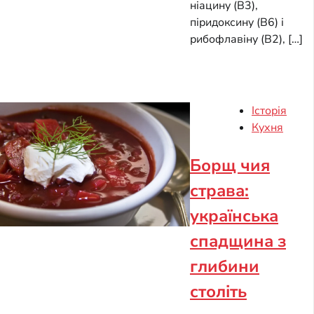
ніацину (B3),
піридоксину (B6) і
рибофлавіну (B2), […]
Історія
Кухня
Борщ чия
страва:
українська
спадщина з
глибини
століть