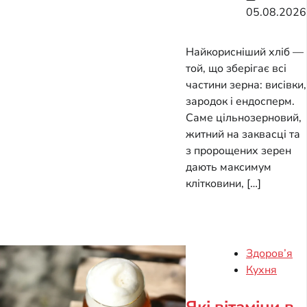
05.08.2026
Найкорисніший хліб —
той, що зберігає всі
частини зерна: висівки,
зародок і ендосперм.
Саме цільнозерновий,
житний на заквасці та
з пророщених зерен
дають максимум
клітковини, […]
Здоров’я
Кухня