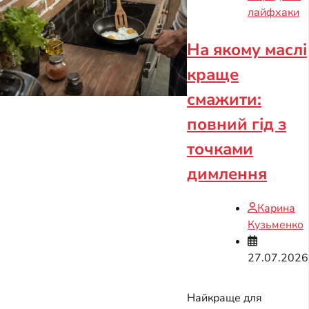
лайфхаки
На якому маслі
краще
смажити:
повний гід з
точками
димлення
Карина
Кузьменко
27.07.2026
Найкраще для