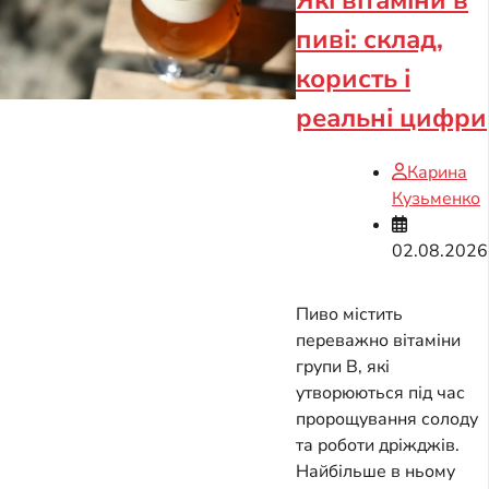
Які вітаміни в
пиві: склад,
користь і
реальні цифри
Карина
Кузьменко
02.08.2026
Пиво містить
переважно вітаміни
групи B, які
утворюються під час
пророщування солоду
та роботи дріжджів.
Найбільше в ньому