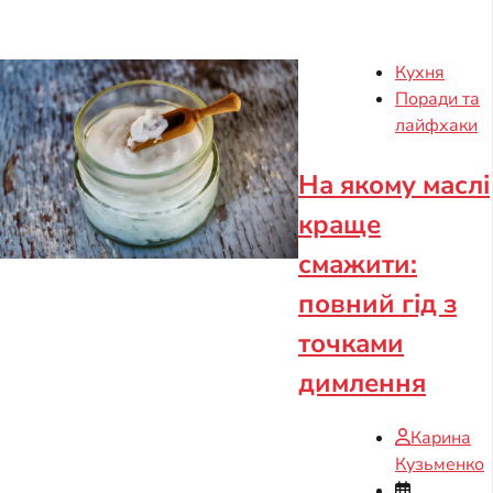
Кухня
Поради та
лайфхаки
На якому маслі
краще
смажити:
повний гід з
точками
димлення
Карина
Кузьменко