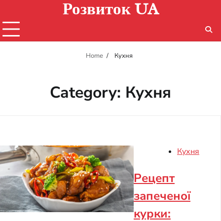
Розвиток UA
Skip
to
content
Home
Кухня
Category:
Кухня
Кухня
Рецепт
запеченої
курки: