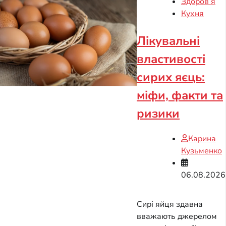
Здоров’я
Кухня
Лікувальні
властивості
сирих яєць:
міфи, факти та
ризики
Карина
Кузьменко
06.08.2026
Сирі яйця здавна
вважають джерелом