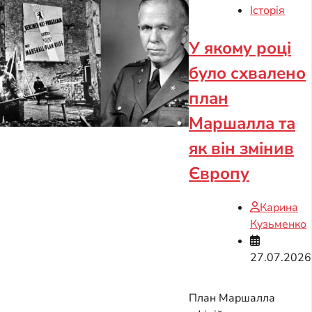
Історія
У якому році
було схвалено
план
Маршалла та
як він змінив
Європу
Карина
Кузьменко
27.07.2026
План Маршалла