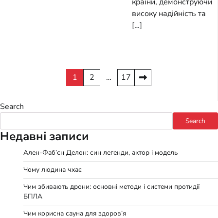
країни, демонструючи
високу надійність та
[…]
Posts
1
2
…
17
pagination
Search
Search
Недавні записи
Ален-Фаб’єн Делон: син легенди, актор і модель
Чому людина чхає
Чим збивають дрони: основні методи і системи протидії
БПЛА
Чим корисна сауна для здоров’я