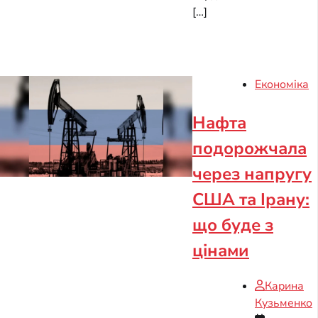
[…]
Економіка
Нафта
подорожчала
через напругу
США та Ірану:
що буде з
цінами
Карина
Кузьменко