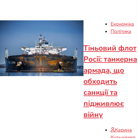
Економіка
Політика
Тіньовий флот
Росії: танкерна
армада, що
обходить
санкції та
підживлює
війну
Карина
Кузьменко