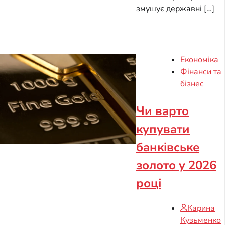
змушує державні […]
Економіка
Фінанси та
бізнес
Чи варто
купувати
банківське
золото у 2026
році
Карина
Кузьменко