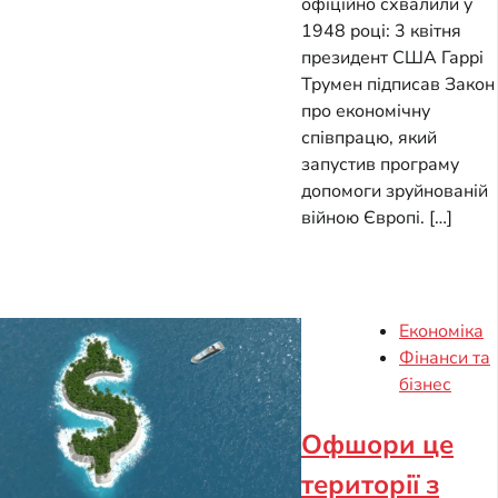
офіційно схвалили у
1948 році: 3 квітня
президент США Гаррі
Трумен підписав Закон
про економічну
співпрацю, який
запустив програму
допомоги зруйнованій
війною Європі. […]
Економіка
Фінанси та
бізнес
Офшори це
території з