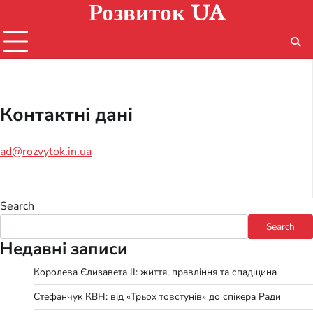
Розвиток UA
Skip
to
content
Контактні дані
ad@rozvytok.in.ua
Search
Search
Недавні записи
Королева Єлизавета II: життя, правління та спадщина
Стефанчук КВН: від «Трьох товстунів» до спікера Ради