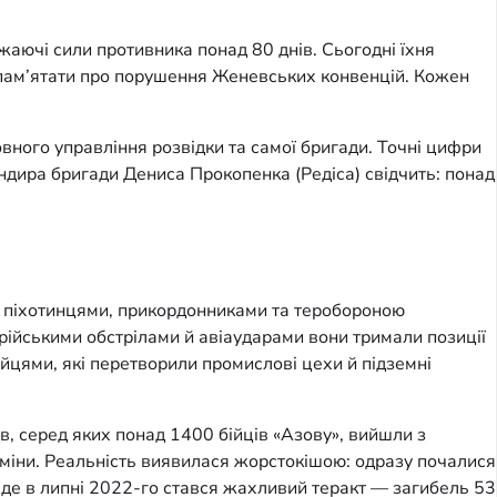
жаючі сили противника понад 80 днів. Сьогодні їхня
ає пам’ятати про порушення Женевських конвенцій. Кожен
ного управління розвідки та самої бригади. Точні цифри
ндира бригади Дениса Прокопенка (Редіса) свідчить: понад
ми піхотинцями, прикордонниками та теробороною
ійськими обстрілами й авіаударами вони тримали позиції
бійцями, які перетворили промислові цехи й підземні
, серед яких понад 1400 бійців «Азову», вийшли з
бміни. Реальність виявилася жорстокішою: одразу почалися
у, де в липні 2022-го стався жахливий теракт — загибель 53