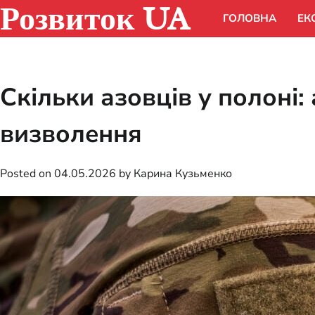
Розвиток UA
Skip
ГОЛОВНА
ЕК
to
content
Скільки азовців у полоні:
визволення
Posted on
04.05.2026
by
Карина Кузьменко