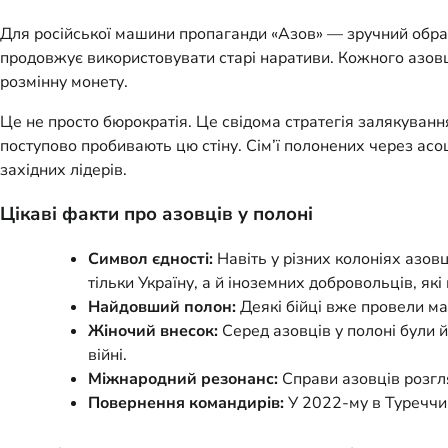
Для російської машини пропаганди «Азов» — зручний образ
продовжує використовувати старі наративи. Кожного азовця
розмінну монету.
Це не просто бюрократія. Це свідома стратегія залякуван
поступово пробивають цю стіну. Сім’ї полонених через асо
західних лідерів.
Цікаві факти про азовців у полоні
Символ єдності:
Навіть у різних колоніях азовц
тільки Україну, а й іноземних добровольців, як
Найдовший полон:
Деякі бійці вже провели май
Жіночий внесок:
Серед азовців у полоні були 
війні.
Міжнародний резонанс:
Справи азовців розгл
Повернення командирів:
У 2022-му в Туреччин