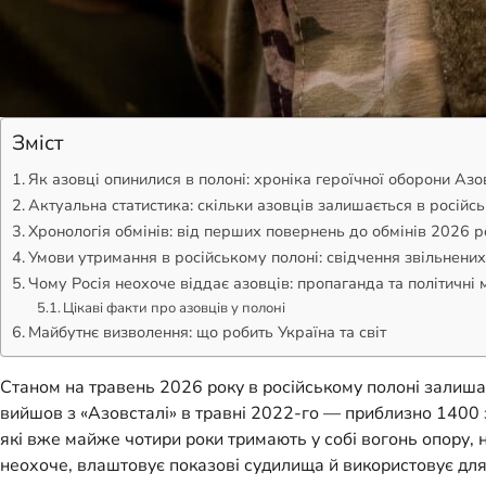
Зміст
Як азовці опинилися в полоні: хроніка героїчної оборони Азо
Актуальна статистика: скільки азовців залишається в російс
Хронологія обмінів: від перших повернень до обмінів 2026 
Умови утримання в російському полоні: свідчення звільнених
Чому Росія неохоче віддає азовців: пропаганда та політичні 
Цікаві факти про азовців у полоні
Майбутнє визволення: що робить Україна та світ
Станом на травень 2026 року в російському полоні залишає
вийшов з «Азовсталі» в травні 2022-го — приблизно 1400 
які вже майже чотири роки тримають у собі вогонь опору, н
неохоче, влаштовує показові судилища й використовує дл