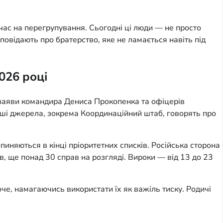
і час на перегрупування. Сьогодні ці люди — не просто
зповідають про братерство, яке не ламається навіть під
026 році
 заяви командира Дениса Прокопенка та офіцерів
 Інші джерела, зокрема Координаційний штаб, говорять про
иняються в кінці пріоритетних списків. Російська сторона
, ще понад 30 справ на розгляді. Вироки — від 13 до 23
оче, намагаючись використати їх як важіль тиску. Родичі