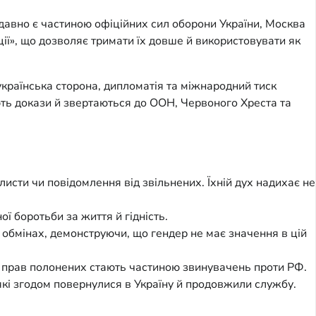
 давно є частиною офіційних сил оборони України, Москва
ії», що дозволяє тримати їх довше й використовувати як
країнська сторона, дипломатія та міжнародний тиск
ають докази й звертаються до ООН, Червоного Хреста та
листи чи повідомлення від звільнених. Їхній дух надихає не
ї боротьби за життя й гідність.
 обмінах, демонструючи, що гендер не має значення в цій
 прав полонених стають частиною звинувачень проти РФ.
які згодом повернулися в Україну й продовжили службу.