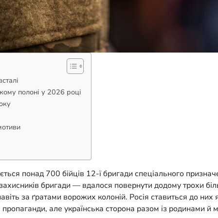
всталі
ькому полоні у 2026 році
року
мотиви
ться понад 700 бійців 12-ї бригади спеціального призначен
захисників бригади — вдалося повернути додому трохи біль
авіть за ґратами ворожих колоній. Росія ставиться до них 
я пропаганди, але українська сторона разом із родинами 