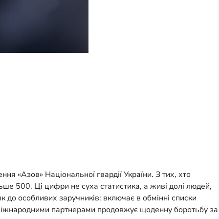
ня «Азов» Національної гвардії України. З тих, хто
ше 500. Ці цифри не суха статистика, а живі долі людей,
як до особливих заручників: включає в обмінні списки
й міжнародними партнерами продовжує щоденну боротьбу за