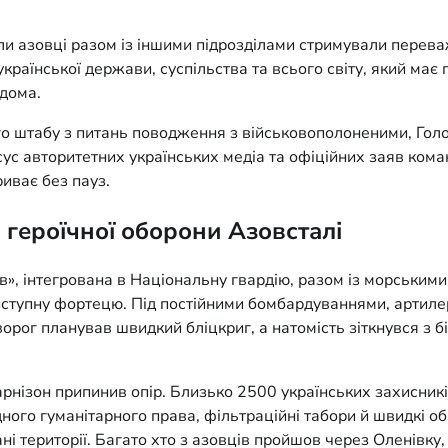
ли азовці разом із іншими підрозділами стримували перева
 української держави, суспільства та всього світу, який м
вдома.
о штабу з питань поводження з військовополоненими, Голов
ус авторитетних українських медіа та офіційних заяв кома
риває без пауз.
а героїчної оборони Азовсталі
ов», інтегрована в Національну гвардію, разом із морськи
ступну фортецю. Під постійними бомбардуваннями, артилер
 ворог планував швидкий бліцкриг, а натомість зіткнувся з 
нізон припинив опір. Близько 2500 українських захисників
ного гуманітарного права, фільтраційні табори й швидкі о
ані території. Багато хто з азовців пройшов через Оленівк