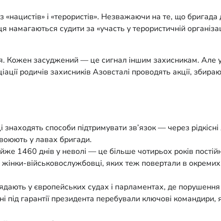
 «нацистів» і «терористів». Незважаючи на те, що бригада
 намагаються судити за «участь у терористичній організац
ня. Кожен засуджений — це сигнал іншим захисникам. Але у
ціації родичів захисників Азовсталі проводять акції, збир
і знаходять способи підтримувати зв’язок — через рідкісні 
і воюють у лавах бригади.
же 1460 днів у неволі — це більше чотирьох років постійно
й жінки-військовослужбовці, яких теж повертали в окремих
ядають у європейських судах і парламентах, де порушення
і під гарантії президента перебували ключові командири, 