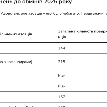
нень до обмінів 2026 року
зовсталі, але азовців у них було небагато. Перші значні у
Загальна кількість повер
вільнених азовців
нців
144
но з командирами)
215
Різні
Різні
157