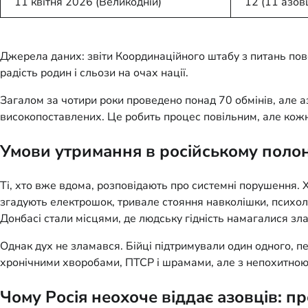
11 квітня 2026 (Великодній)
12 (11 азов
Джерела даних: звіти Координаційного штабу з питань пов
радість родин і сльози на очах нації.
Загалом за чотири роки проведено понад 70 обмінів, але а
високопоставлених. Це робить процес повільним, але кож
Умови утримання в російському полон
Ті, хто вже вдома, розповідають про системні порушення. Х
згадують електрошок, тривале стояння навколішки, психоло
Донбасі стали місцями, де людську гідність намагалися зл
Однак дух не зламався. Бійці підтримували один одного, п
хронічними хворобами, ПТСР і шрамами, але з непохитною в
Чому Росія неохоче віддає азовців: п