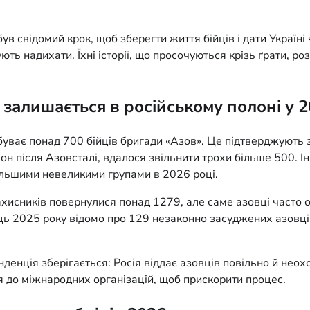
був свідомий крок, щоб зберегти життя бійців і дати Україн
ють надихати. Їхні історії, що просочуються крізь ґрати, ро
 залишається в російському полоні у 2
буває понад 700 бійців бригади «Азов». Це підтверджують
олон після Азовсталі, вдалося звільнити трохи більше 500.
альшими невеликими групами в 2026 році.
хисників повернулися понад 1279, але саме азовці часто оп
ець 2025 року відомо про 129 незаконно засуджених азовців
нденція зберігається: Росія віддає азовців повільно й неох
 до міжнародних організацій, щоб прискорити процес.