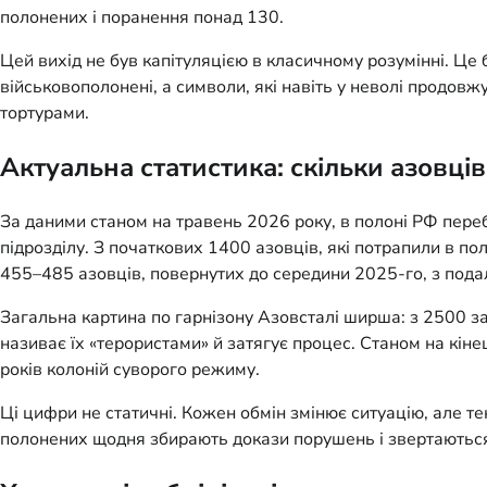
полонених і поранення понад 130.
Цей вихід не був капітуляцією в класичному розумінні. Це 
військовополонені, а символи, які навіть у неволі продовжу
тортурами.
Актуальна статистика: скільки азовців
За даними станом на травень 2026 року, в полоні РФ пере
підрозділу. З початкових 1400 азовців, які потрапили в п
455–485 азовців, повернутих до середини 2025-го, з под
Загальна картина по гарнізону Азовсталі ширша: з 2500 за
називає їх «терористами» й затягує процес. Станом на кін
років колоній суворого режиму.
Ці цифри не статичні. Кожен обмін змінює ситуацію, але те
полонених щодня збирають докази порушень і звертаються