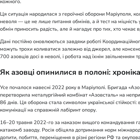
кожного.
Ця ситуація народилася з героїчної оборони Маріуполя, ко
неволя — це не лише питання обмінів, а й тест на міцність
обмін приносить радість, але й нагадує про тих, хто чекає 
Дані постійно оновлюються завдяки роботі Координаційног
можуть трохи коливатися залежно від джерел, але консенс
700 азовців досі в неволі, і робота над їхнім звільненням т
Як азовці опинилися в полоні: хронік
Усе почалося навесні 2022 року в Маріуполі. Бригада «Аз
перетворила металургійний комбінат «Азовсталь» на непри
86 днів. Ця оборона стала символом української стійкості:
комунікації на справжній лабіринт опору.
16–20 травня 2022-го за наказом вищого командування гар
катакомб заводу. Росія обіцяла дотримання норм міжнарод
допити, побиття, переміщення в різні регіони РФ та окупов