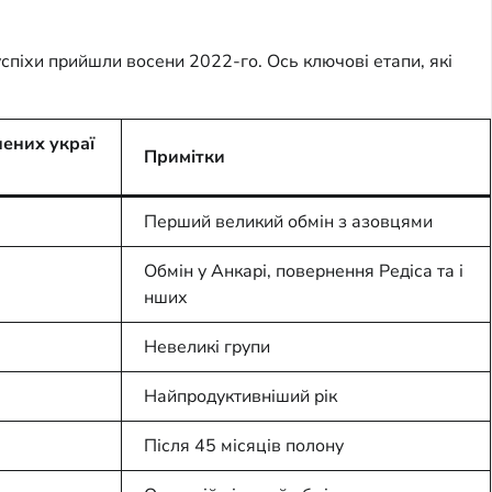
спіхи прийшли восени 2022-го. Ось ключові етапи, які
нених украї
Примітки
Перший великий обмін з азовцями
Обмін у Анкарі, повернення Редіса та і
нших
Невеликі групи
Найпродуктивніший рік
Після 45 місяців полону