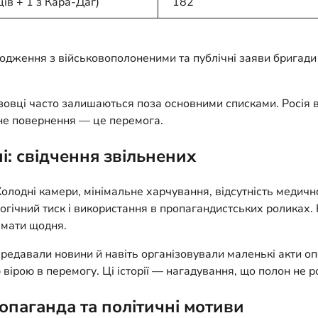
ців + 1 з Кара-Даг)
182
одження з військовополоненими та публічні заяви бригади 
зовці часто залишаються поза основними списками. Росія в
не повернення — це перемога.
і: свідчення звільнених
олодні камери, мінімальне харчування, відсутність медичної
гічний тиск і використання в пропагандистських роликах. К
амати щодня.
ередавали новини й навіть організовували маленькі акти оп
ірою в перемогу. Ці історії — нагадування, що полон не р
ропаганда та політичні мотиви