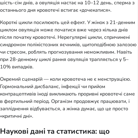
шість-сім днів, а овуляція настає на 10–12 день, сперма з
останнього дня кровотечі встигає «дочекатися».
Короткі цикли посилюють цей ефект. У жінок з 21-денним
циклом овуляція може початися вже через кілька днів
після початку кровотечі. Нерегулярні цикли, спричинені
синдромом полікістозних яєчників, щитоподібною залозою
чи стресом, роблять прогнозування неможливим. Навіть
при 28-денному циклі рання овуляція трапляється у 5–
10% випадків.
Окремий сценарій — коли кровотеча не є менструацією.
Гормональний дисбаланс, інфекції чи прийом
контрацептивів іноді викликають проривні кровотечі саме
в фертильний період. Організм продовжує працювати, і
запліднення відбувається, а жінка думає, що це просто
«критичні дні».
Наукові дані та статистика: що