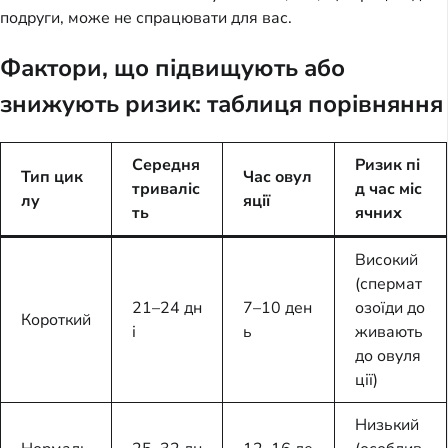
подруги, може не спрацювати для вас.
Фактори, що підвищують або
знижують ризик: таблиця порівняння
Середня
Ризик пі
Тип цик
Час овул
триваліс
д час міс
лу
яції
ть
ячних
Високий
(спермат
21–24 дн
7–10 ден
озоїди до
Короткий
і
ь
живають
до овуля
ції)
Низький