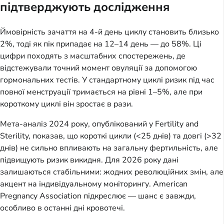
підтверджують дослідження
Ймовірність зачаття на 4-й день циклу становить близько
2%, тоді як пік припадає на 12–14 день — до 58%. Ці
цифри походять з масштабних спостережень, де
відстежували точний момент овуляції за допомогою
гормональних тестів. У стандартному циклі ризик під час
повної менструації тримається на рівні 1–5%, але при
короткому циклі він зростає в рази.
Мета-аналіз 2024 року, опублікований у Fertility and
Sterility, показав, що короткі цикли (<25 днів) та довгі (>32
днів) не сильно впливають на загальну фертильність, але
підвищують ризик викидня. Для 2026 року дані
залишаються стабільними: жодних революційних змін, але
акцент на індивідуальному моніторингу. American
Pregnancy Association підкреслює — шанс є завжди,
особливо в останні дні кровотечі.