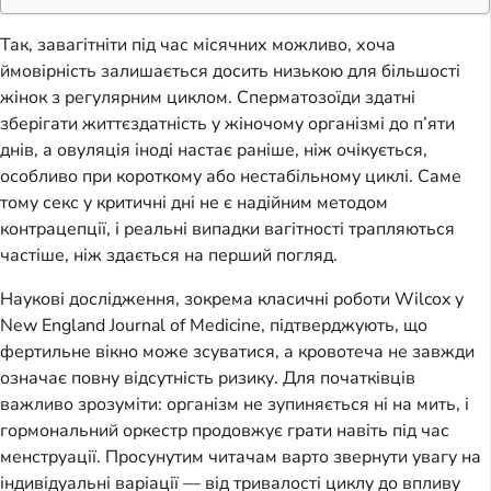
Так, завагітніти під час місячних можливо, хоча
ймовірність залишається досить низькою для більшості
жінок з регулярним циклом. Сперматозоїди здатні
зберігати життєздатність у жіночому організмі до п’яти
днів, а овуляція іноді настає раніше, ніж очікується,
особливо при короткому або нестабільному циклі. Саме
тому секс у критичні дні не є надійним методом
контрацепції, і реальні випадки вагітності трапляються
частіше, ніж здається на перший погляд.
Наукові дослідження, зокрема класичні роботи Wilcox у
New England Journal of Medicine, підтверджують, що
фертильне вікно може зсуватися, а кровотеча не завжди
означає повну відсутність ризику. Для початківців
важливо зрозуміти: організм не зупиняється ні на мить, і
гормональний оркестр продовжує грати навіть під час
менструації. Просунутим читачам варто звернути увагу на
індивідуальні варіації — від тривалості циклу до впливу