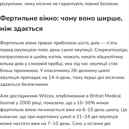
розуміння, чому місячні не гарантують повної безпеки.
Фертильне вікно: чому воно ширше,
ніж здається
Фертильне вікно триває приблизно шість днів — п’ять
перед овуляцією плюс день самої овуляції. Сперматозоїди,
потрапляючи в шийку матки, можуть чекати яйцеклітину
кілька днів у слизовій пробці, яка під час овуляції стає
більш проникною. У класичному 28-денному циклі
овуляція припадає на 14-й день, тому перші дні місячних
здаються безпечними.
Але дослідження Wilcox, опубліковане в British Medical
Journal у 2000 році, показало, що у 10–30% жінок
фертильне вікно починається вже на 6–10 день циклу. Це
означає, що при короткому циклі в 21–24 дні овуляція
може настати вже на 7–10 день. Секс у останні дні