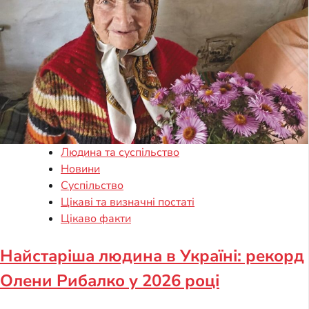
Людина та суспільство
Новини
Суспільство
Цікаві та визначні постаті
Цікаво факти
Найстаріша людина в Україні: рекорд
Олени Рибалко у 2026 році