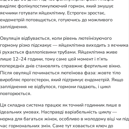
виділяє фолікулостимулюючий гормон, який змушує
яєчники готувати яйцеклітину. Естроген зростає,
ендометрій потовщується, готуючись до можливого
запліднення.
Овуляція відбувається, коли рівень лютеїнізуючого
гормону різко підскакує — яйцеклітина виходить з яєчника
і рухається фаллопієвими трубами. Яйцеклітина живе
лише 12–24 години, тому саме цей момент і п’ять
попередніх днів становлять справжнє фертильне вікно.
Після овуляції починається лютеїнова фаза: жовте тіло
виробляє прогестерон, який підтримує ендометрій. Якщо
запліднення не відбулося, гормони падають, і цикл
повторюється.
Ця складна система працює як точний годинник лише в
ідеальних умовах. Насправді варіабельність циклу —
норма для багатьох жінок, особливо в молодому віці чи під
час гормональних змін. Саме тут ховається ключ до