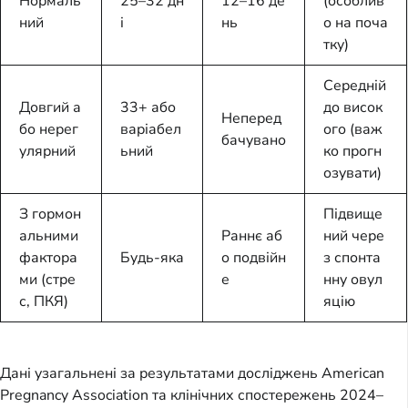
Нормаль
25–32 дн
12–16 де
(особлив
ний
і
нь
о на поча
тку)
Середній
Довгий а
33+ або
до висок
Неперед
бо нерег
варіабел
ого (важ
бачувано
улярний
ьний
ко прогн
озувати)
З гормон
Підвище
альними
Раннє аб
ний чере
фактора
Будь-яка
о подвійн
з спонта
ми (стре
е
нну овул
с, ПКЯ)
яцію
Дані узагальнені за результатами досліджень American
Pregnancy Association та клінічних спостережень 2024–