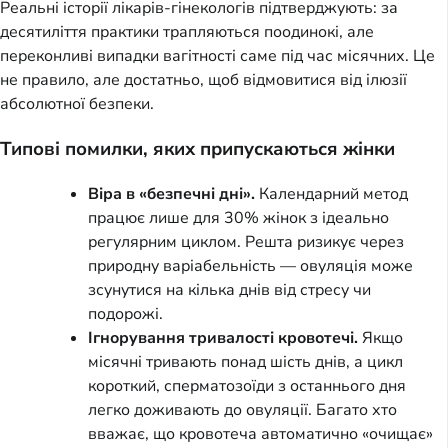
Реальні історії лікарів-гінекологів підтверджують: за
десятиліття практики трапляються поодинокі, але
переконливі випадки вагітності саме під час місячних. Це
не правило, але достатньо, щоб відмовитися від ілюзії
абсолютної безпеки.
Типові помилки, яких припускаються жінки
Віра в «безпечні дні».
Календарний метод
працює лише для 30% жінок з ідеально
регулярним циклом. Решта ризикує через
природну варіабельність — овуляція може
зсунутися на кілька днів від стресу чи
подорожі.
Ігнорування тривалості кровотечі.
Якщо
місячні тривають понад шість днів, а цикл
короткий, сперматозоїди з останнього дня
легко доживають до овуляції. Багато хто
вважає, що кровотеча автоматично «очищає»