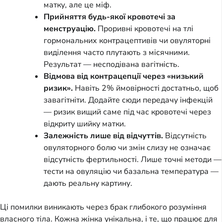
матку, але це міф.
Прийняття будь-якої кровотечі за
менструацію.
Проривні кровотечі на тлі
гормональних контрацептивів чи овуляторні
виділення часто плутають з місячними.
Результат — несподівана вагітність.
Відмова від контрацепції через «низький
ризик».
Навіть 2% ймовірності достатньо, щоб
завагітніти. Додайте сюди передачу інфекцій
— ризик вищий саме під час кровотечі через
відкриту шийку матки.
Залежність лише від відчуттів.
Відсутність
овуляторного болю чи змін слизу не означає
відсутність фертильності. Лише точні методи —
тести на овуляцію чи базальна температура —
дають реальну картину.
Ці помилки виникають через брак глибокого розуміння
власного тіла. Кожна жінка унікальна, і те, що працює для