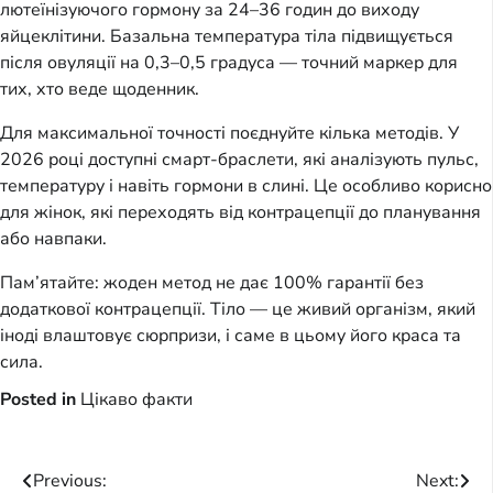
лютеїнізуючого гормону за 24–36 годин до виходу
яйцеклітини. Базальна температура тіла підвищується
після овуляції на 0,3–0,5 градуса — точний маркер для
тих, хто веде щоденник.
Для максимальної точності поєднуйте кілька методів. У
2026 році доступні смарт-браслети, які аналізують пульс,
температуру і навіть гормони в слині. Це особливо корисно
для жінок, які переходять від контрацепції до планування
або навпаки.
Пам’ятайте: жоден метод не дає 100% гарантії без
додаткової контрацепції. Тіло — це живий організм, який
іноді влаштовує сюрпризи, і саме в цьому його краса та
сила.
Posted in
Цікаво факти
Post
Previous:
Next: