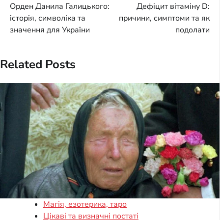
Орден Данила Галицького:
Дефіцит вітаміну D:
navigation
історія, символіка та
причини, симптоми та як
значення для України
подолати
Related Posts
Магія, езотерика, таро
Цікаві та визначні постаті