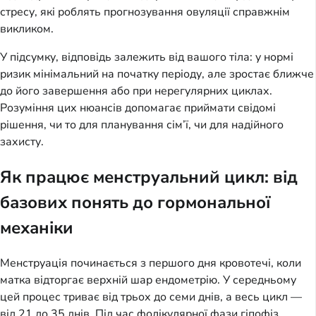
стресу, які роблять прогнозування овуляції справжнім
викликом.
У підсумку, відповідь залежить від вашого тіла: у нормі
ризик мінімальний на початку періоду, але зростає ближче
до його завершення або при нерегулярних циклах.
Розуміння цих нюансів допомагає приймати свідомі
рішення, чи то для планування сім’ї, чи для надійного
захисту.
Як працює менструальний цикл: від
базових понять до гормональної
механіки
Менструація починається з першого дня кровотечі, коли
матка відторгає верхній шар ендометрію. У середньому
цей процес триває від трьох до семи днів, а весь цикл —
від 21 до 35 днів. Під час фолікулярної фази гіпофіз