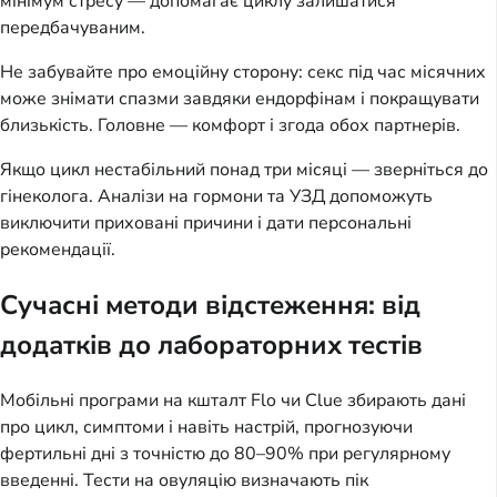
мінімум стресу — допомагає циклу залишатися
передбачуваним.
Не забувайте про емоційну сторону: секс під час місячних
може знімати спазми завдяки ендорфінам і покращувати
близькість. Головне — комфорт і згода обох партнерів.
Якщо цикл нестабільний понад три місяці — зверніться до
гінеколога. Аналізи на гормони та УЗД допоможуть
виключити приховані причини і дати персональні
рекомендації.
Сучасні методи відстеження: від
додатків до лабораторних тестів
Мобільні програми на кшталт Flo чи Clue збирають дані
про цикл, симптоми і навіть настрій, прогнозуючи
фертильні дні з точністю до 80–90% при регулярному
введенні. Тести на овуляцію визначають пік