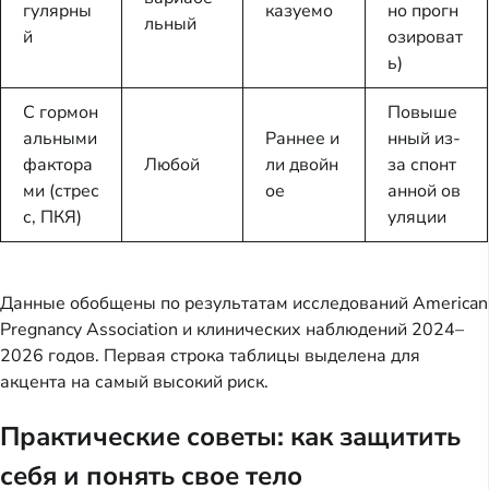
гулярны
казуемо
но прогн
льный
й
озироват
ь)
С гормон
Повыше
альными
Раннее и
нный из-
фактора
Любой
ли двойн
за спонт
ми (стрес
ое
анной ов
с, ПКЯ)
уляции
Данные обобщены по результатам исследований American
Pregnancy Association и клинических наблюдений 2024–
2026 годов. Первая строка таблицы выделена для
акцента на самый высокий риск.
Практические советы: как защитить
себя и понять свое тело