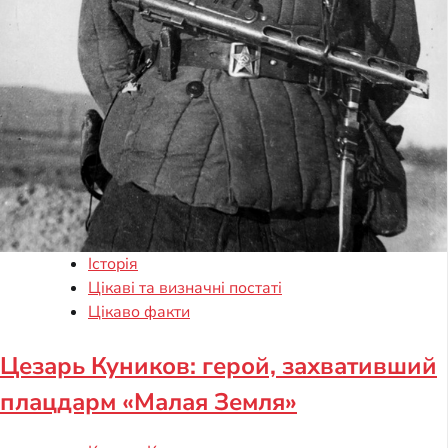
Історія
Цікаві та визначні постаті
Цікаво факти
Цезарь Куников: герой, захвативший
плацдарм «Малая Земля»