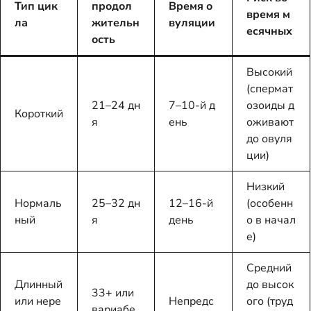
Тип цик
продол
Время о
время м
ла
жительн
вуляции
есячных
ость
Высокий
(спермат
21–24 дн
7–10-й д
озоиды д
Короткий
я
ень
оживают
до овуля
ции)
Низкий
Нормаль
25–32 дн
12–16-й
(особенн
ный
я
день
о в начал
е)
Средний
Длинный
до высок
33+ или
или нере
Непредс
ого (труд
вариабе