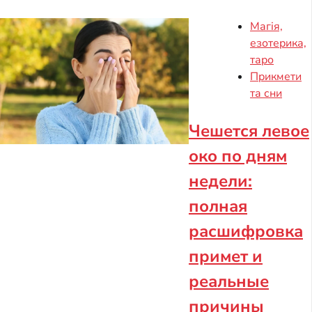
Магія,
езотерика,
таро
Прикмети
та сни
Чешется левое
око по дням
недели:
полная
расшифровка
примет и
реальные
причины