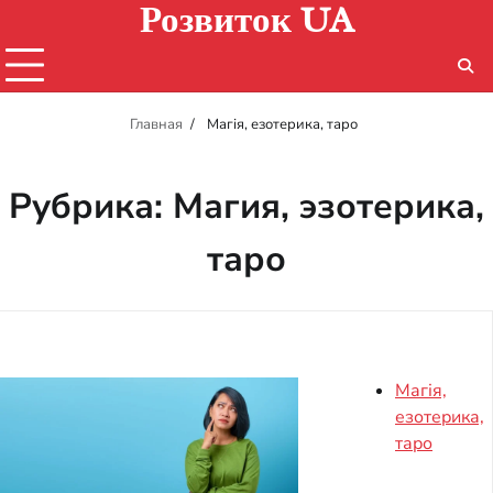
Розвиток UA
Перейти
к
содержимому
Главная
Магія, езотерика, таро
Рубрика:
Магия, эзотерика,
таро
Магія,
езотерика,
таро