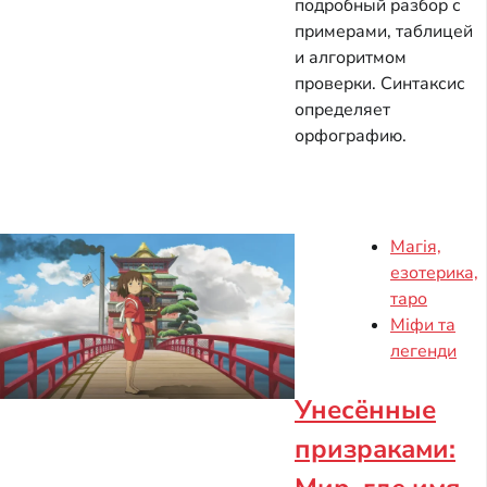
подробный разбор с
примерами, таблицей
и алгоритмом
проверки. Синтаксис
определяет
орфографию.
Магія,
езотерика,
таро
Міфи та
легенди
Унесённые
призраками: