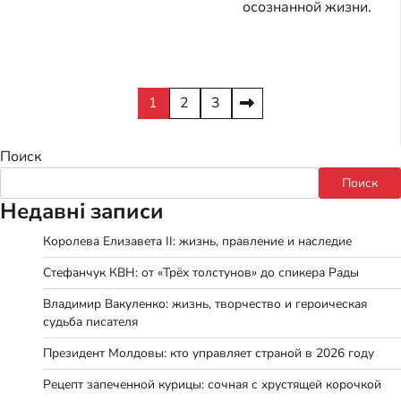
осознанной жизни.
Пагинация
1
2
3
записей
Поиск
Поиск
Недавні записи
Королева Елизавета II: жизнь, правление и наследие
Стефанчук КВН: от «Трёх толстунов» до спикера Рады
Владимир Вакуленко: жизнь, творчество и героическая
судьба писателя
Президент Молдовы: кто управляет страной в 2026 году
Рецепт запеченной курицы: сочная с хрустящей корочкой