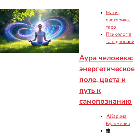
Магія,
езотерика,
таро
Психологія
та відносини
Аура человека:
энергетическое
поле, цвета и
путь к
самопознанию
Карина
Кузьменко