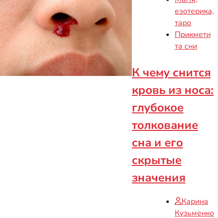
езотерика,
таро
Прикмети
та сни
К чему снится
кровь из носа:
глубокое
толкование
сна и его
скрытые
значения
Карина
Кузьменко