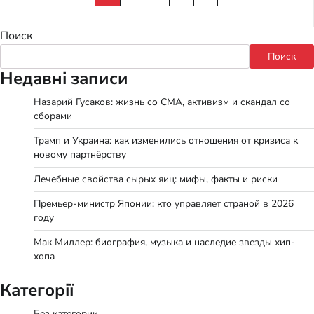
записей
Поиск
Поиск
Недавні записи
Назарий Гусаков: жизнь со СМА, активизм и скандал со
сборами
Трамп и Украина: как изменились отношения от кризиса к
новому партнёрству
Лечебные свойства сырых яиц: мифы, факты и риски
Премьер-министр Японии: кто управляет страной в 2026
году
Мак Миллер: биография, музыка и наследие звезды хип-
хопа
Категорії
Без категории