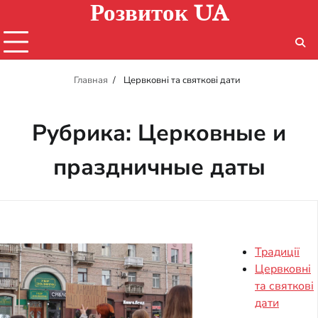
Розвиток UA
Перейти
к
содержимому
Главная
Цервковні та святкові дати
Рубрика:
Церковные и
праздничные даты
Традиції
Цервковні
та святкові
дати