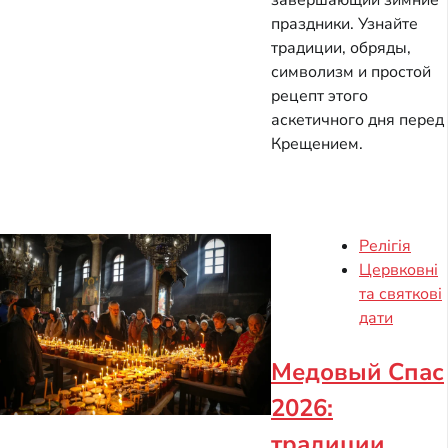
завершающий зимние
праздники. Узнайте
традиции, обряды,
символизм и простой
рецепт этого
аскетичного дня перед
Крещением.
Релігія
Цервковні
та святкові
дати
Медовый Спас
2026:
традиции,