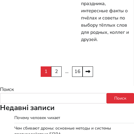
праздника,
интересные факты о
пчёлах и советы по
выбору тёплых слов
для родных, коллег и
друзей.
Пагинация
1
2
…
16
записей
Поиск
Поиск
Недавні записи
Почему человек чихает
Чем сбивают дроны: основные методы и системы