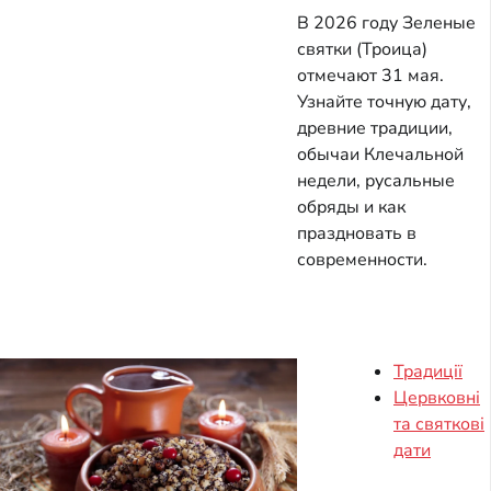
В 2026 году Зеленые
святки (Троица)
отмечают 31 мая.
Узнайте точную дату,
древние традиции,
обычаи Клечальной
недели, русальные
обряды и как
праздновать в
современности.
Традиції
Цервковні
та святкові
дати