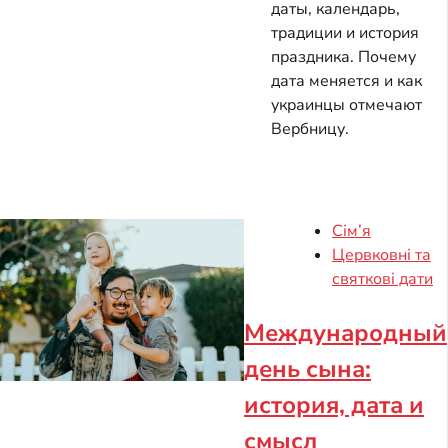
даты, календарь,
традиции и история
праздника. Почему
дата меняется и как
украинцы отмечают
Вербницу.
Сім’я
Цервковні та
святкові дати
Международный
день сына:
история, дата и
смысл