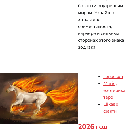
богатым внутренним
миром. Узнайте о
характере,
совместимости,
карьере и сильных
сторонах этого знака
зодиака.
Гороскоп
Магія,
езотерика,
таро
Цікаво
факти
2026 год