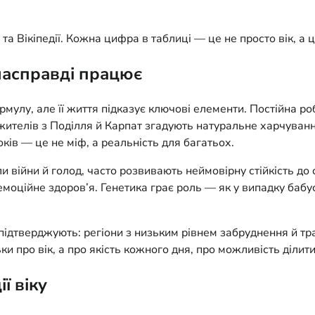
а Вікіпедії. Кожна цифра в таблиці — це не просто вік, а ц
 насправді працює
улу, але її життя підказує ключові елементи. Постійна робо
ожителів з Поділля й Карпат згадують натуральне харчування
оків — це не міф, а реальність для багатьох.
 війни й голод, часто розвивають неймовірну стійкість до с
моційне здоров’я. Генетика грає роль — як у випадку бабу
 підтверджують: регіони з низьким рівнем забруднення й т
ки про вік, а про якість кожного дня, про можливість діли
ї віку