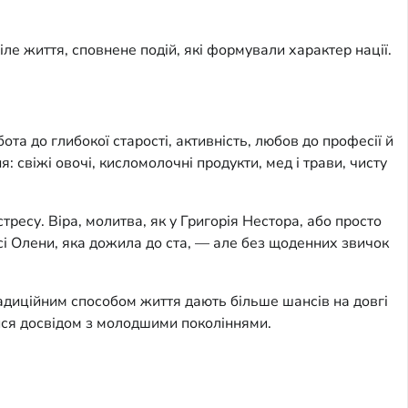
іле життя, сповнене подій, які формували характер нації.
та до глибокої старості, активність, любов до професії й
: свіжі овочі, кисломолочні продукти, мед і трави, чисту
тресу. Віра, молитва, як у Григорія Нестора, або просто
сі Олени, яка дожила до ста, — але без щоденних звичок
радиційним способом життя дають більше шансів на довгі
тися досвідом з молодшими поколіннями.