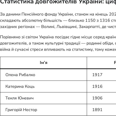
Статистика довгожителів України: ц
За даними Пенсійного фонду України, станом на кінець 202
складають абсолютну більшість — близько 1150 з 1316 столі
західних регіонах — Волині, Львівщині, Закарпатті, де чис
Порівняно зі світом Україна посідає гідне місце серед країн
довгожителів, а також культурні традиції — родинні обіди,
війна й сучасні стреси впливають на статистику, тому коже
Ім’я
Олена Рибалко
1917
Катерина Коць
1916
Текля Юневич
1906
Григорій Нестор
1891