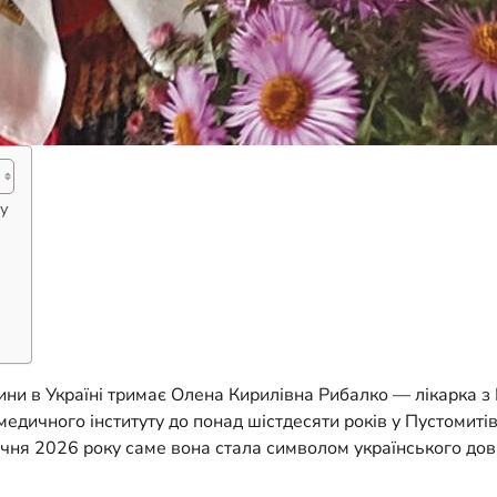
ду
ини в Україні тримає Олена Кирилівна Рибалко — лікарка з
д медичного інституту до понад шістдесяти років у Пустомиті
ічня 2026 року саме вона стала символом українського довг