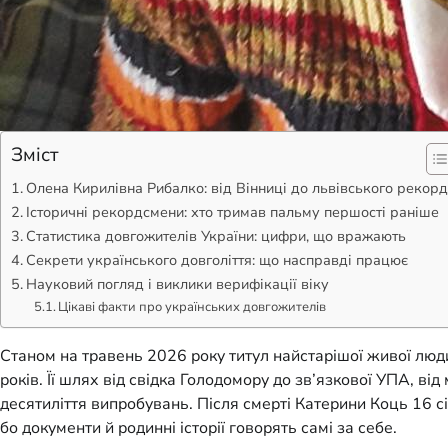
Зміст
Олена Кирилівна Рибалко: від Вінниці до львівського рекор
Історичні рекордсмени: хто тримав пальму першості раніше
Статистика довгожителів України: цифри, що вражають
Секрети українського довголіття: що насправді працює
Науковий погляд і виклики верифікації віку
Цікаві факти про українських довгожителів
Станом на травень 2026 року титул найстарішої живої люд
років. Її шлях від свідка Голодомору до зв’язкової УПА, ві
десятиліття випробувань. Після смерті Катерини Коць 16 с
бо документи й родинні історії говорять самі за себе.