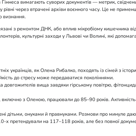
 Гіннеса вимагають суворих документів — метрик, свідчень,
вні через втрачені архіви воєнного часу. Це не применшує
о визнання.
зані з ремонтом ДНК, або вплив мікробіому кишечника від 
олонтерів, культурні заходи у Львові чи Волині, які допо
тніх українців, як Олена Рибалко, походять із сімей з іс
йкість до стресу може передаватися поколіннями.
ка довгожителів вища завдяки гірському повітрю, фітонцид
 включно з Оленою, працювали до 85–90 років. Активність
ні дітьми, онуками й правнуками. Розмови про минуле дають
10-х претендували на 117–118 років, але без повної докум