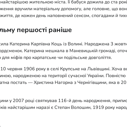
йстарішою жителькою міста. Її бабуся дожила до ста років,
дження вручили матеріальну допомогу, але головне, що вона
вне життя, де кожен день наповнений сенсом, спогадами й ти
альму першості раніше
сила Катерина Карпівна Коць із Волині. Народжена 3 жовтн
ордсменок. Катерина мешкала в Маневицькій громаді, оточе
ю для міфів про карпатське чи подільське довголіття.
 10 червня 1906 року в селі Крупське на Львівщині. Хоча 
юдиною, народженою на території сучасної України. Повністю
атна постать — Христина Нагорна з Чернігівщини, яка в 201
ини у 2007 році святкував 116-й день народження, припису
іків найстарішим наразі є Степан Волошин, 1919 року наро