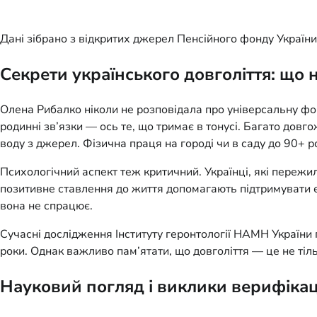
Дані зібрано з відкритих джерел Пенсійного фонду України т
Секрети українського довголіття: що
Олена Рибалко ніколи не розповідала про універсальну форм
родинні зв’язки — ось те, що тримає в тонусі. Багато довг
воду з джерел. Фізична праця на городі чи в саду до 90+ р
Психологічний аспект теж критичний. Українці, які пережили
позитивне ставлення до життя допомагають підтримувати е
вона не спрацює.
Сучасні дослідження Інституту геронтології НАМН України
роки. Однак важливо пам’ятати, що довголіття — це не тіль
Науковий погляд і виклики верифікаці