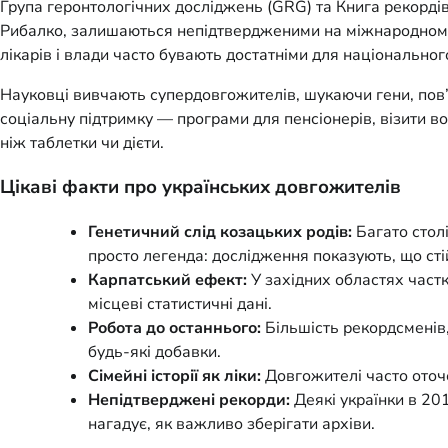
Група геронтологічних досліджень (GRG) та Книга рекордів
Рибалко, залишаються непідтвердженими на міжнародному рі
лікарів і влади часто бувають достатніми для національног
Науковці вивчають супердовгожителів, шукаючи гени, пов’я
соціальну підтримку — програми для пенсіонерів, візити в
ніж таблетки чи дієти.
Цікаві факти про українських довгожителів
Генетичний слід козацьких родів:
Багато столі
просто легенда: дослідження показують, що сті
Карпатський ефект:
У західних областях част
місцеві статистичні дані.
Робота до останнього:
Більшість рекордсменів,
будь-які добавки.
Сімейні історії як ліки:
Довгожителі часто оточе
Непідтверджені рекорди:
Деякі українки в 20
нагадує, як важливо зберігати архіви.