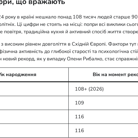
ифри, що вражають
4 року в країні мешкало понад 108 тисяч людей старше 90 
тніх. Ці цифри не стоять на місці: попри всі виклики сьог
те повітря, традиційна кухня й активний спосіб життя створ
 з високим рівнем довголіття в Східній Європі. Фактори тут 
 фізична активність до глибокої старості та психологічна 
н новий рекорд, як у випадку Олени Рибалко, стає справжні
Рік народження
Вік на момент рек
108+ (2026)
109
116
116