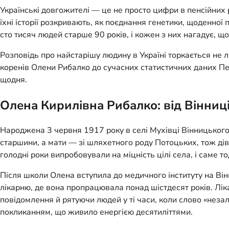
Українські довгожителі — це не просто цифри в пенсійних р
їхні історії розкривають, як поєднання генетики, щоденної
сто тисяч людей старше 90 років, і кожен з них нагадує, що
Розповідь про найстарішу людину в Україні торкається не л
коренів Олени Рибалко до сучасних статистичних даних Пен
щодня.
Олена Кирилівна Рибалко: від Вінниці
Народжена 3 червня 1917 року в селі Мухівці Вінницького
старшини, а мати — зі шляхетного роду Потоцьких, тож дів
голодні роки випробовували на міцність цілі села, і саме 
Після школи Олена вступила до медичного інституту на Вінн
лікарню, де вона пропрацювала понад шістдесят років. Лік
повідомлення й рятуючи людей у ті часи, коли слово «незал
покликанням, що живило енергією десятиліттями.