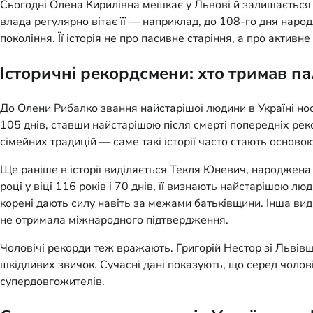
Сьогодні Олена Кирилівна мешкає у Львові й залишається на
влада регулярно вітає її — наприклад, до 108-го дня наро
покоління. Її історія не про пасивне старіння, а про акти
Історичні рекордсмени: хто тримав п
До Олени Рибалко звання найстарішої людини в Україні но
105 днів, ставши найстарішою після смерті попередніх рек
сімейних традицій — саме такі історії часто стають осново
Ще раніше в історії виділяється Текля Юневич, народжена
році у віці 116 років і 70 днів, її визнають найстарішою л
корені дають силу навіть за межами батьківщини. Інша вид
не отримала міжнародного підтвердження.
Чоловічі рекорди теж вражають. Григорій Нестор зі Львівщ
шкідливих звичок. Сучасні дані показують, що серед чолов
супердовгожителів.