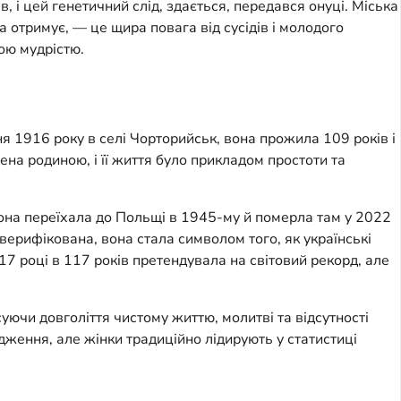
 і цей генетичний слід, здається, передався онуці. Міська
 отримує, — це щира повага від сусідів і молодого
хою мудрістю.
я 1916 року в селі Чорторийськ, вона прожила 109 років і
на родиною, і її життя було прикладом простоти та
вона переїхала до Польщі в 1945-му й померла там у 2022
 верифікована, вона стала символом того, як українські
7 році в 117 років претендувала на світовий рекорд, але
ючи довголіття чистому життю, молитві та відсутності
дження, але жінки традиційно лідирують у статистиці