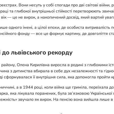
еєстрах. Вони несуть у собі спогади про дві світові війни,
 праці та глибокої внутрішньої стійкості перетворюють звич
 вік — це не вирок, а накопичений досвід, який вартий уваг
ише одного імені, а цілої епохи, де особиста витривалість 
сійного фонду — все це формує картину, де довголіття ста
 до львівського рекорду
 району, Олена Кирилівна виросла в родині з глибокими іс
чина з дитинства вбирала в себе дух незалежності та гідн
тоді сформувалася її внутрішня сила, яка допомогла пройти 
иччині, а в 1944 році, коли війна ще гриміла, переїхала д
арка, яка лікувала поранених, була зв’язковою Українсько
ежність» звучало як вирок. На пенсію вона вийшла лише в 8