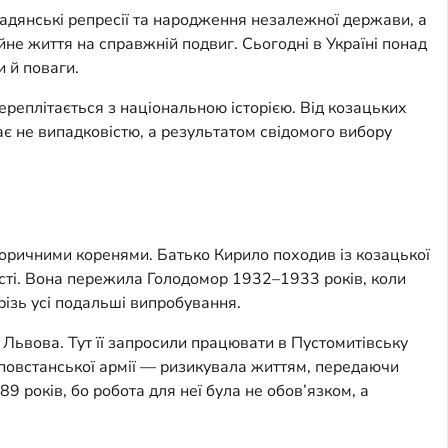
 радянські репресії та народження незалежної держави, а
айне життя на справжній подвиг. Сьогодні в Україні понад
и й поваги.
переплітається з національною історією. Від козацьких
є не випадковістю, а результатом свідомого вибору
торичними коренями. Батько Кирило походив із козацької
ості. Вона пережила Голодомор 1932–1933 років, коли
крізь усі подальші випробування.
о Львова. Тут її запросили працювати в Пустомитівську
ї повстанської армії — ризикувала життям, передаючи
9 років, бо робота для неї була не обов’язком, а