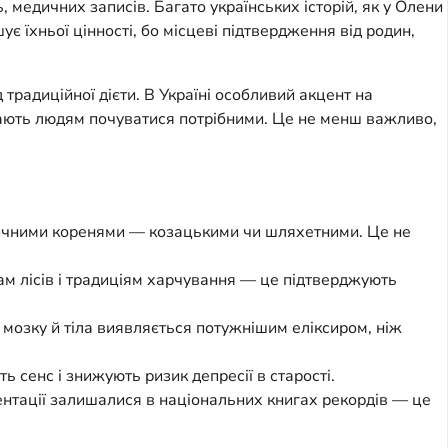
 медичних записів. Багато українських історій, як у Олени
 їхньої цінності, бо місцеві підтвердження від родин,
традиційної дієти. В Україні особливий акцент на
магають людям почуватися потрібними. Це не менш важливо,
торичними коренями — козацькими чи шляхетними. Це не
ам лісів і традиціям харчування — це підтверджують
 мозку й тіла виявляється потужнішим еліксиром, ніж
 сенс і знижують ризик депресії в старості.
ентації залишалися в національних книгах рекордів — це