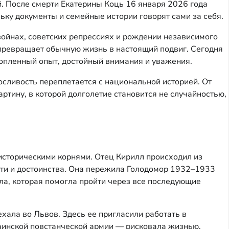
. После смерти Екатерины Коць 16 января 2026 года
ьку документы и семейные истории говорят сами за себя.
войнах, советских репрессиях и рождении независимого
и превращает обычную жизнь в настоящий подвиг. Сегодня
акопленный опыт, достойный внимания и уважения.
осливость переплетается с национальной историей. От
тину, в которой долголетие становится не случайностью,
историческими корнями. Отец Кирилл происходил из
сти и достоинства. Она пережила Голодомор 1932–1933
ла, которая помогла пройти через все последующие
ехала во Львов. Здесь ее пригласили работать в
раинской повстанческой армии — рисковала жизнью,