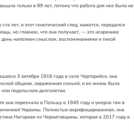
вышла только в 89 лет, потому что работа для нее была не
та лет, и этот генетический след, кажется, передался
щь, но главное, что она получает, — это искреннее
ый день наполнен смыслом, воспоминаниями и тихой
аяся 3 октября 1916 года в селе Чорторийск, она
ичской общине, окруженная семьей, и ее жизнь была
 или подольском долголетии.
я она переехала в Польшу в 1945 году и умерла там в
овременной Украины. Полностью верифицированная, она
стина Нагорная из Черниговщины, которая в 2017 году в