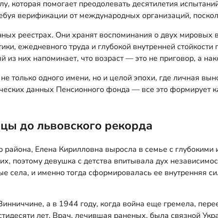
у, которая помогает преодолевать десятилетия испытаний
ребуя верификации от международных организаций, поскол
нных реестрах. Они хранят воспоминания о двух мировых 
етики, ежедневного труда и глубокой внутренней стойкост
ый из них напоминает, что возраст — это не приговор, а н
е только одного имени, но и целой эпохи, где личная вын
еских данных Пенсионного фонда — все это формирует кар
цы до львовского рекорда
 района, Елена Кирилловна выросла в семье с глубокими 
их, поэтому девушка с детства впитывала дух независимо
ые села, и именно тогда сформировалась ее внутренняя си
инниччине, а в 1944 году, когда война еще гремела, пере
стидесяти лет. Врач, лечившая раненых, была связной Ук