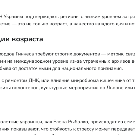
 Украины подтверждают: регионы с низким уровнем загр
летие — это не только возраст, а качество каждого дня и
ии возраста
кордов Гиннеса требуют строгих документов — метрик, сви
ми на международном уровне из-за утраченных архивов во
о бывают достаточными для национального признания.
 с ремонтом ДНК, или влияние микробиома кишечника от т
иты волонтеров, культурные мероприятия во Львове или 
олетние украинцы, как Елена Рыбалко, происходят из сем
ания показывают, что стойкость к стрессу может передава