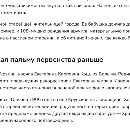
ово «независимость» звучало как приговор. На пенсию она 
сятилетиями.
ой старейшей жительницей города. Ее бабушка дожила до с
пример, к 108-му дню рождения вручили материальную помо
 не о пассивном старении, а об активной жизни, где кажд
ал пальму первенства раньше
раины носила Екатерина Карповна Коць из Волыни. Родивш
смерти предыдущих рекордсменок. Екатерина жила в Манев
стории часто становятся основой для мифов о карпатском
ся 10 июня 1906 года в селе Крупское на Львовщине. Хот
амой старейшей жительницей, родившейся на территории с
же за пределами родины. Другая выдающаяся фигура — Хри
а международного подтверждения.