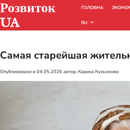
Розвиток
Перейти
ГОЛОВНА
ЭКОНО
к
содержимому
UA
RU
Uk
Самая старейшая жительн
Ru
Опубликовано в
04.05.2026
автор:
Карина Кузьменко