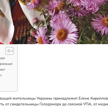
рда
 раньше
яют
т
ивущей жительницы Украины принадлежит Елене Кирилловн
уть от свидетельницы Голодомора до связной УПА, от меди