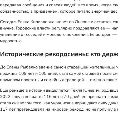
передавая сообщения и спасая людей в то время, когда сл
обязанностью, а призванием, которое питало энергией де
Сегодня Елена Кирилловна живет во Львове и остается сам
внучке. Городские власти регулярно поздравляют ее — на
уважение от соседей и молодого поколения. Ее история —
мудростью.
Исторические рекордсмены: кто держ
До Елены Рыбалко звание самой старейшей жительницы Ук
прожила 109 лет и 105 дней, став самой старшей после 
примером простоты и семейных традиций — именно такие и
Еще раньше в истории выделяется Текля Юневич, родившая
2022 году в возрасте 116 лет и 70 дней, ее признают с
стала символом того, как украинские корни дают силу да
117 лет претендовала на мировой рекорд, но не получил