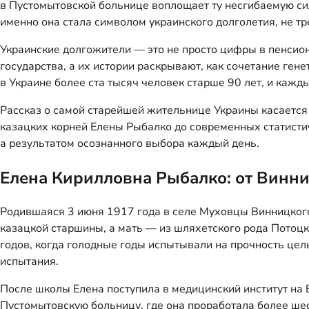
в Пустомытовской больнице воплощает ту несгибаемую сил
именно она стала символом украинского долголетия, не т
Украинские долгожители — это не просто цифры в пенсио
государства, а их истории раскрывают, как сочетание ген
в Украине более ста тысяч человек старше 90 лет, и кажд
Рассказ о самой старейшей жительнице Украины касается н
казацких корней Елены Рыбалко до современных статистич
а результатом осознанного выбора каждый день.
Елена Кирилловна Рыбалко: от Винни
Родившаяся 3 июня 1917 года в селе Муховцы Винницкого
казацкой старшины, а мать — из шляхетского рода Потоцк
годов, когда голодные годы испытывали на прочность цел
испытания.
После школы Елена поступила в медицинский институт на В
Пустомытовскую больницу, где она проработала более ше