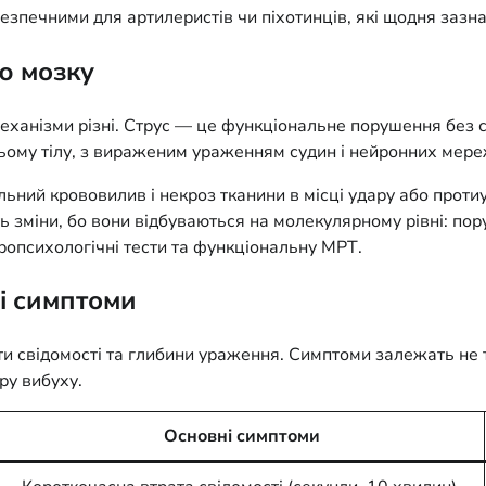
езпечними для артилеристів чи піхотинців, які щодня зазна
ою мозку
 механізми різні. Струс — це функціональне порушення без
ьому тілу, з вираженим ураженням судин і нейронних мереж
альний крововилив і некроз тканини в місці удару або про
ь зміни, бо вони відбуваються на молекулярному рівні: по
йропсихологічні тести та функціональну МРТ.
ні симптоми
 свідомості та глибини ураження. Симптоми залежать не тіль
ру вибуху.
Основні симптоми