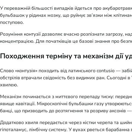
У переважній більшості випадків йдеться про акубаротрав
бульбашок у рідинах мозку, що руйнує зв’язки між клітин
поступово.
Розуміння контузії дозволяє вчасно розпізнати загрозу, н
концентрацією. Для початківців це базові знання про безпе
Походження терміну та механізм дії у
Слово «контузія» походить від латинського contusio — забі
обстрілів втрачали свідомість без видимих ран. Сьогодні 
хвилею.
Механізм починається з миттєвого перепаду тиску: передня
явище кавітації. Мікроскопічні бульбашки газу утворюють
банці, що призводить до розтягнення та розриву аксонів — д
Додатково хвиля передається через кістки черепа та шийни
гіпоталамус, лімбічну систему. У вухах рветься барабанн