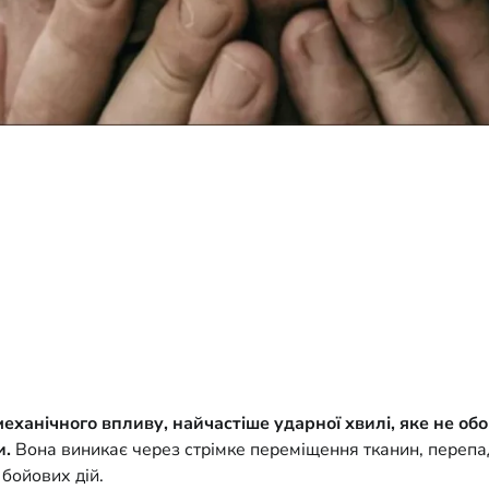
механічного впливу, найчастіше ударної хвилі, яке не о
и.
Вона виникає через стрімке переміщення тканин, перепад
 бойових дій.