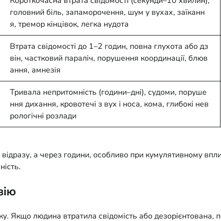
Короткочасна втрата свідомості (секунди–10 хвилин),
головний біль, запаморочення, шум у вухах, заїканн
я, тремор кінцівок, легка нудота
Втрата свідомості до 1–2 годин, повна глухота або дз
він, частковий параліч, порушення координації, блюв
ання, амнезія
Тривала непритомність (години–дні), судоми, поруше
ння дихання, кровотечі з вух і носа, кома, глибокі нев
рологічні розлади
е відразу, а через години, особливо при кумулятивному впл
ність.
зію
. Якщо людина втратила свідомість або дезорієнтована, пер