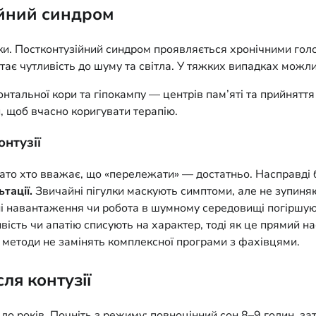
ійний синдром
роки. Постконтузійний синдром проявляється хронічними го
стає чутливість до шуму та світла. У тяжких випадках можл
тальної кори та гіпокампу — центрів пам’яті та прийнятт
, щоб вчасно коригувати терапію.
онтузії
то хто вважає, що «перележати» — достатньо. Насправді бе
тації.
Звичайні пігулки маскують симптоми, але не зупиня
і навантаження чи робота в шумному середовищі погіршу
вість чи апатію списують на характер, тоді як це прямий на
методи не замінять комплексної програми з фахівцями.
ля контузії
о років. Почніть з режиму: повноцінний сон 8–9 годин, зат