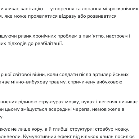
викликає кавітацію — утворення та лопання мікроскопічних
ня, яке може проявлятися відразу або розвиватися
ншуючи ризик хронічних проблем з пам’яттю, настроєм і
х підходів до реабілітації.
ршої світової війни, коли солдати після артилерійських
означає мінно-вибухову травму, спричинену вибуховою
внених рідиною структурах мозку, вухах і легенях виникає
ри цьому зміщується всередині черепа, немов желе в
у.
жує не лише кору, а й глибші структури: стовбур мозку,
 альвеоли. Кумулятивний ефект від кількох хвиль посилює