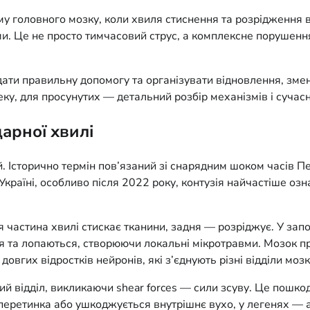
му головного мозку, коли хвиля стиснення та розрідження 
ами. Це не просто тимчасовий струс, а комплексне порушен
адати правильну допомогу та організувати відновлення, зме
ку, для просунутих — детальний розбір механізмів і сучасни
дарної хвилі
й. Історично термін пов’язаний зі снарядним шоком часів Пе
в Україні, особливо після 2022 року, контузія найчастіше 
 частина хвилі стискає тканини, задня — розріджує. У запо
ся та лопаються, створюючи локальні мікротравми. Мозок п
овгих відростків нейронів, які з’єднують різні відділи мозк
й відділ, викликаючи shear forces — сили зсуву. Це пошкод
а перетинка або ушкоджується внутрішнє вухо, у легенях —