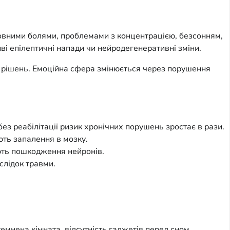
ловними болями, проблемами з концентрацією, безсонням,
иві епілептичні напади чи нейродегенеративні зміни.
я рішень. Емоційна сфера змінюється через порушення
з реабілітації ризик хронічних порушень зростає в рази.
ють запалення в мозку.
ють пошкодження нейронів.
слідок травми.
емнена кімната, відсутність гаджетів перед сном.