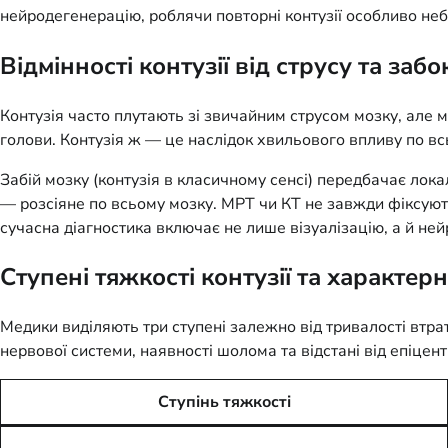
нейродегенерацію, роблячи повторні контузії особливо неб
Відмінності контузії від струсу та заб
Контузія часто плутають зі звичайним струсом мозку, але
голови. Контузія ж — це наслідок хвильового впливу по вс
Забій мозку (контузія в класичному сенсі) передбачає лок
— розсіяне по всьому мозку. МРТ чи КТ не завжди фіксуют
сучасна діагностика включає не лише візуалізацію, а й не
Ступені тяжкості контузії та характер
Медики виділяють три ступені залежно від тривалості втрати
нервової системи, наявності шолома та відстані від епіцент
Ступінь тяжкості