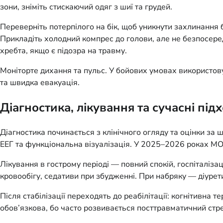
зони, зніміть стискаючий одяг з шиї та грудей.
Переверніть потерпілого на бік, щоб уникнути захлинання б
Прикладіть холодний компрес до голови, але не безпосеред
хребта, якщо є підозра на травму.
Моніторте дихання та пульс. У бойових умовах використов
та швидка евакуація.
Діагностика, лікування та сучасні під
Діагностика починається з клінічного огляду та оцінки за
ЕЕГ та функціональна візуалізація. У 2025–2026 роках МО
Лікування в гострому періоді — повний спокій, госпіталіз
кровообігу, седативи при збудженні. При набряку — діурети
Після стабілізації переходять до реабілітації: когнітивна 
обов’язкова, бо часто розвивається посттравматичний стр