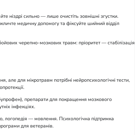
йте ніздрі сильно — лише очистіть зовнішні згустки.
Викличте медичну допомогу та фіксуйте шийний відділ
бойових черепно-мозкових травм: пріоритет — стабілізація
я, але для мікротравм потрібні нейропсихологічні тести,
опротекції.
 ібупрофен), препарати для покращення мозкового
тніх інфекціях.
цію, логопедія — мовлення. Психологічна підтримка
програми для ветеранів.