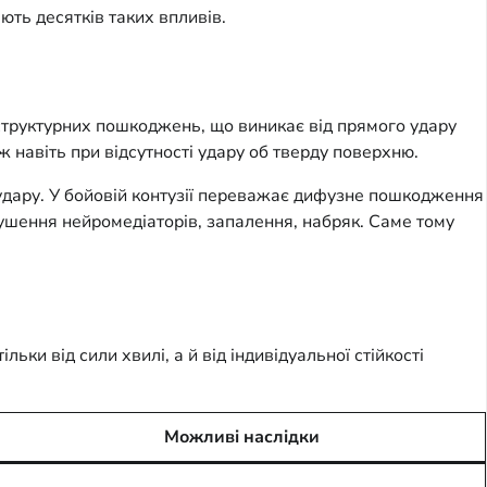
ють десятків таких впливів.
 структурних пошкоджень, що виникає від прямого удару
 навіть при відсутності удару об тверду поверхню.
тиудару. У бойовій контузії переважає дифузне пошкодження
рушення нейромедіаторів, запалення, набряк. Саме тому
ки від сили хвилі, а й від індивідуальної стійкості
Можливі наслідки