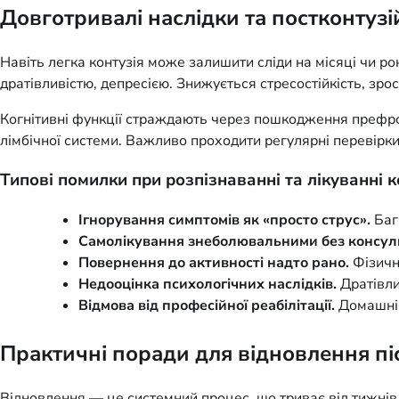
Довготривалі наслідки та постконтуз
Навіть легка контузія може залишити сліди на місяці чи 
дратівливістю, депресією. Знижується стресостійкість, зро
Когнітивні функції страждають через пошкодження префрон
лімбічної системи. Важливо проходити регулярні перевірки
Типові помилки при розпізнаванні та лікуванні к
Ігнорування симптомів як «просто струс».
Бага
Самолікування знеболювальними без консуль
Повернення до активності надто рано.
Фізичн
Недооцінка психологічних наслідків.
Дратівли
Відмова від професійної реабілітації.
Домашні 
Практичні поради для відновлення піс
Відновлення — це системний процес, що триває від тижнів д