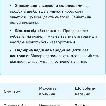
Зловживання кавою та солодощами.
Ці
продукти ще більше згущують кров, хоча
здається, що вони дають енергію. Замініть на
воду з лимоном.
Відмова від обстеження.
«Пройде само» —
небезпечна позиція. Аналізи займають годину, а
наслідки можуть бути незворотними.
Надмірна надія на народні рецепти без
контролю.
Відвари допомагають, але не замінять
діагностику та лікування основної причини.
Можлива
Що робити
Симптом
причина
негайно
Головний біль і
Недостатнє
Здайте