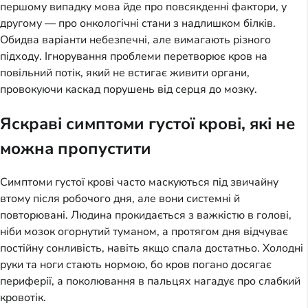
першому випадку мова йде про повсякденні фактори, у
другому — про онкологічні стани з надлишком білків.
Обидва варіанти небезпечні, але вимагають різного
підходу. Ігнорування проблеми перетворює кров на
повільний потік, який не встигає живити органи,
провокуючи каскад порушень від серця до мозку.
Яскраві симптоми густої крові, які не
можна пропустити
Симптоми густої крові часто маскуються під звичайну
втому після робочого дня, але вони системні й
повторювані. Людина прокидається з важкістю в голові,
ніби мозок огорнутий туманом, а протягом дня відчуває
постійну сонливість, навіть якщо спала достатньо. Холодні
руки та ноги стають нормою, бо кров погано досягає
периферії, а поколювання в пальцях нагадує про слабкий
кровотік.