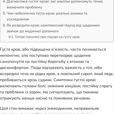
Діагностика густої крові: які аналізи допоможуть точно
визначити проблему
Чим небезпечна густа кров: реальні ризики та
ускладнення
Як розрідити кров: комплексний підхід від щоденних
звичок до медичної допомоги
Типові помилки при підозрі на густу кров
Густа кров, або підвищена в’язкість, часто починається
непомітно, але поступово перетворює щоденне
самопочуття на постійну боротьбу з втомою та
дискомфортом. Люди відчувають важкість у тілі, ніби
всередині тече не рідка кров, а повільний сироп, який ледь
пробивається крізь судини. Симптоми густої крові
включають головні болі, оніміння кінцівок, постійну спрагу
та проблеми із зором, які сигналізують, що тканини
отримують менше кисню та поживних речовин.
Цей стан виникає через зневоднення, неправильне