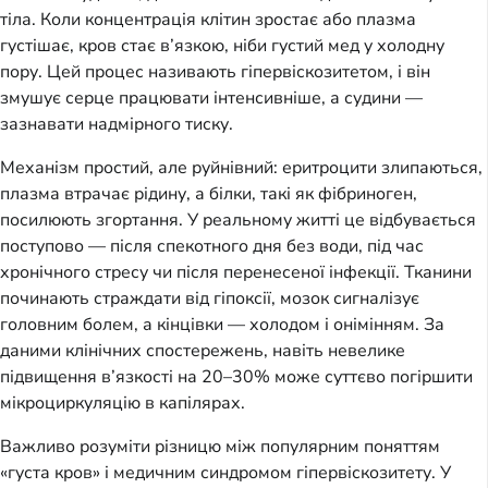
тіла. Коли концентрація клітин зростає або плазма
густішає, кров стає в’язкою, ніби густий мед у холодну
пору. Цей процес називають гіпервіскозитетом, і він
змушує серце працювати інтенсивніше, а судини —
зазнавати надмірного тиску.
Механізм простий, але руйнівний: еритроцити злипаються,
плазма втрачає рідину, а білки, такі як фібриноген,
посилюють згортання. У реальному житті це відбувається
поступово — після спекотного дня без води, під час
хронічного стресу чи після перенесеної інфекції. Тканини
починають страждати від гіпоксії, мозок сигналізує
головним болем, а кінцівки — холодом і онімінням. За
даними клінічних спостережень, навіть невелике
підвищення в’язкості на 20–30% може суттєво погіршити
мікроциркуляцію в капілярах.
Важливо розуміти різницю між популярним поняттям
«густа кров» і медичним синдромом гіпервіскозитету. У