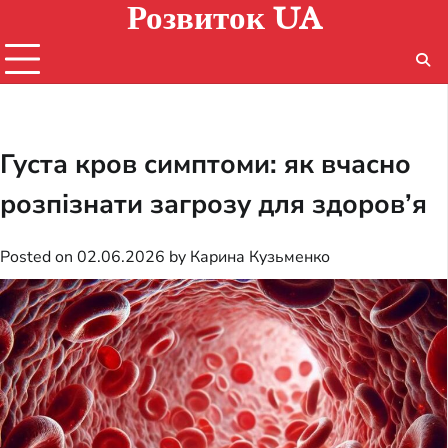
Розвиток UA
Skip
to
content
Густа кров симптоми: як вчасно
розпізнати загрозу для здоров’я
Posted on
02.06.2026
by
Карина Кузьменко