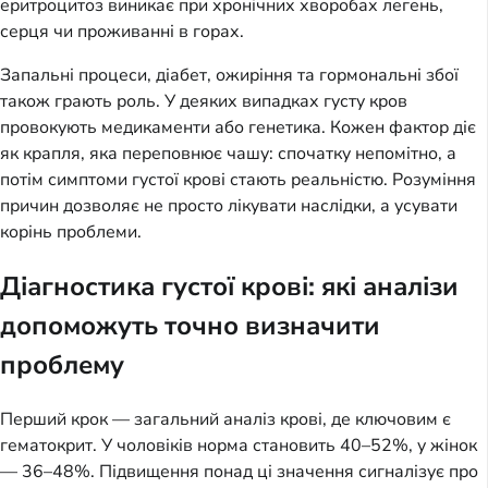
еритроцитоз виникає при хронічних хворобах легень,
серця чи проживанні в горах.
Запальні процеси, діабет, ожиріння та гормональні збої
також грають роль. У деяких випадках густу кров
провокують медикаменти або генетика. Кожен фактор діє
як крапля, яка переповнює чашу: спочатку непомітно, а
потім симптоми густої крові стають реальністю. Розуміння
причин дозволяє не просто лікувати наслідки, а усувати
корінь проблеми.
Діагностика густої крові: які аналізи
допоможуть точно визначити
проблему
Перший крок — загальний аналіз крові, де ключовим є
гематокрит. У чоловіків норма становить 40–52%, у жінок
— 36–48%. Підвищення понад ці значення сигналізує про