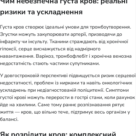
Чим небезпечна густа кров: реальні
ризики та ускладнення
Густа кров створює ідеальні умови для тромбоутворення.
Згустки можуть закупорювати артерії, призводячи до
інфаркту чи інсульту. Тканини страждають від хронічної
гіпоксії, серце виснажується від надмірного
навантаження. Варікоз, тромбофлебіт і хронічна венозна
недостатність стають частими супутниками.
У довгостроковій перспективі підвищується ризик серцевої
недостатності, проблем із нирками та навіть онкологічних
ускладнень при недіагностованій поліцитемії. Симптоми
густої крові можуть перерости в гострі стани, коли рахунок
йде на хвилини. Саме тому раннє розпізнавання рятує
життя — кров, що вільно тече, підтримує весь організм у
балансі.
Як розрідити кров: комплексний