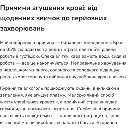
Причини згущення крові: від
щоденних звичок до серйозних
захворювань
Найпоширеніша причина — банальне зневоднення. Кров
на 85% складається з води, і втрата навіть 5% рідини
робить її густішою. Спека влітку, кава замість води, сидяча
робота — все це накопичується. Неправильне харчування
з надлишком жирного, солоного та солодкого підвищує
рівень холестерину та фібриногену, роблячи кров в’язкою.
Куріння та алкоголь пошкоджують судини, викликаючи
запалення, яке згущує плазму. Малорухливий спосіб
життя уповільнює кровотік, а хронічний стрес викидає
гормони, що посилюють згортання. Серйозніші причини
включають поліцитемію — надлишок еритроцитів, коли
кістковий мозок виробляє їх занадто багато. Вторинна