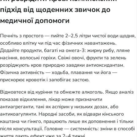
підхід від щоденних звичок до
медичної допомоги
Почніть з простого — пийте 2–2,5 літри чистої води щодня,
особливо влітку чи під час фізичних навантажень.
Додайте продукти, багаті на омега-3: жирну рибу, лляне
насіння, волоські горіхи. Свіжі овочі, фрукти та зелень
розріджують кров природно завдяки антиоксидантам.
Фізична активність — ходьба, плавання чи йога —
прискорює кровотік і запобігає застою.
Відмовтеся від куріння та обмежте алкоголь. Якщо аналіз
показав відхилення, лікар може призначити
антиагреганти, такі як аспірин у низьких дозах, або
антикоагулянти. Народні засоби, як відвари кінського
каштана чи гінкго, працюють лише як доповнення і тільки
після консультації. Головне — системність: зміни в способі
життя дають ефект уже за 2–4 тижні.