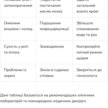
запаморочення
постачання
загальний
кисню мозку
аналіз крові
Оніміння
Порушення
Збільште
кінцівок і холод
мікроциркуляції
споживання
води та рух
Сухість у роті
Зневоднення
Контролюйте
та втома
питний режим
щодня
Проблеми із
Зміни в судинах
Зверніться до
зором
сітківки
гематолога
Дані таблиці базуються на рекомендаціях клінічних
лабораторій та міжнародних медичних джерел.