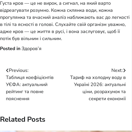
Густа кров — це не вирок, а сигнал, на який варто
відреагувати розумно. Кожна склянка води, кожна
прогулянка та вчасний аналіз наближають вас до легкості
в тілі та ясності в голові. Слухайте свій організм уважно,
адже кров — це життя в русі, і вона заслуговує, щоб її
потік був вільним і сильним.
Posted in
Здоров’я
Post
Previous:
Next:
Таблиця коефіцієнтів
Тариф на холодну воду в
navigation
УЄФА: актуальний
Україні 2026: актуальні
рейтинг та повне
ціни, розрахунок та
пояснення
секрети економії
Related Posts