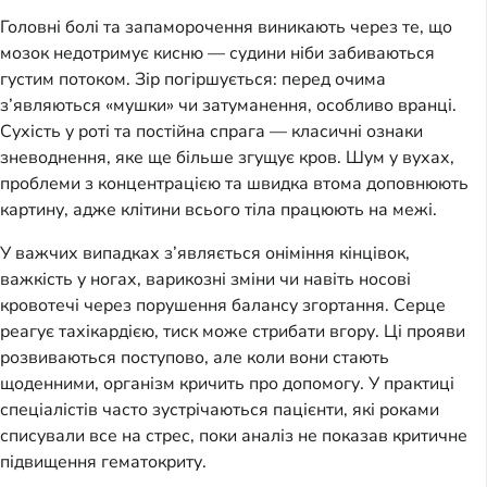
Головні болі та запаморочення виникають через те, що
мозок недотримує кисню — судини ніби забиваються
густим потоком. Зір погіршується: перед очима
з’являються «мушки» чи затуманення, особливо вранці.
Сухість у роті та постійна спрага — класичні ознаки
зневоднення, яке ще більше згущує кров. Шум у вухах,
проблеми з концентрацією та швидка втома доповнюють
картину, адже клітини всього тіла працюють на межі.
У важчих випадках з’являється оніміння кінцівок,
важкість у ногах, варикозні зміни чи навіть носові
кровотечі через порушення балансу згортання. Серце
реагує тахікардією, тиск може стрибати вгору. Ці прояви
розвиваються поступово, але коли вони стають
щоденними, організм кричить про допомогу. У практиці
спеціалістів часто зустрічаються пацієнти, які роками
списували все на стрес, поки аналіз не показав критичне
підвищення гематокриту.