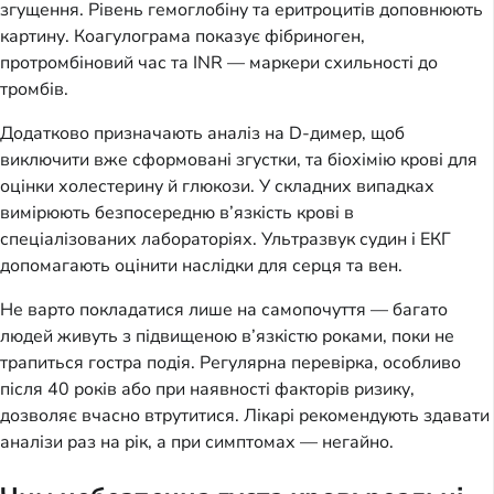
згущення. Рівень гемоглобіну та еритроцитів доповнюють
картину. Коагулограма показує фібриноген,
протромбіновий час та INR — маркери схильності до
тромбів.
Додатково призначають аналіз на D-димер, щоб
виключити вже сформовані згустки, та біохімію крові для
оцінки холестерину й глюкози. У складних випадках
вимірюють безпосередню в’язкість крові в
спеціалізованих лабораторіях. Ультразвук судин і ЕКГ
допомагають оцінити наслідки для серця та вен.
Не варто покладатися лише на самопочуття — багато
людей живуть з підвищеною в’язкістю роками, поки не
трапиться гостра подія. Регулярна перевірка, особливо
після 40 років або при наявності факторів ризику,
дозволяє вчасно втрутитися. Лікарі рекомендують здавати
аналізи раз на рік, а при симптомах — негайно.