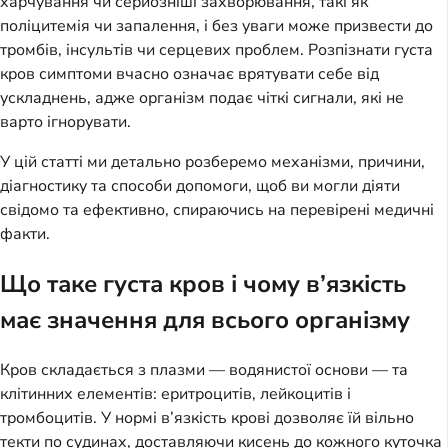
харчування чи серйозніші захворювання, такі як
поліцитемія чи запалення, і без уваги може призвести до
тромбів, інсультів чи серцевих проблем. Розпізнати густа
кров симптоми вчасно означає врятувати себе від
ускладнень, адже організм подає чіткі сигнали, які не
варто ігнорувати.
У цій статті ми детально розберемо механізми, причини,
діагностику та способи допомоги, щоб ви могли діяти
свідомо та ефективно, спираючись на перевірені медичні
факти.
Що таке густа кров і чому в’язкість
має значення для всього організму
Кров складається з плазми — водянистої основи — та
клітинних елементів: еритроцитів, лейкоцитів і
тромбоцитів. У нормі в’язкість крові дозволяє їй вільно
текти по судинах, доставляючи кисень до кожного куточка