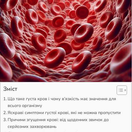
Зміст
Що таке густа кров і чому в’язкість має значення для
всього організму
Яскраві симптоми густої крові, які не можна пропустити
Причини згущення крові: від щоденних звичок до
серйозних захворювань