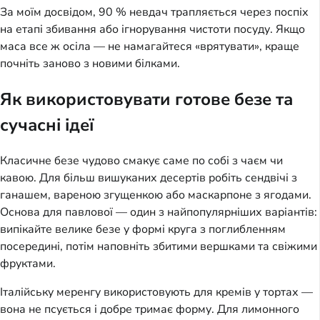
За моїм досвідом, 90 % невдач трапляється через поспіх
на етапі збивання або ігнорування чистоти посуду. Якщо
маса все ж осіла — не намагайтеся «врятувати», краще
почніть заново з новими білками.
Як використовувати готове безе та
сучасні ідеї
Класичне безе чудово смакує саме по собі з чаєм чи
кавою. Для більш вишуканих десертів робіть сендвічі з
ганашем, вареною згущенкою або маскарпоне з ягодами.
Основа для павлової — один з найпопулярніших варіантів:
випікайте велике безе у формі круга з поглибленням
посередині, потім наповніть збитими вершками та свіжими
фруктами.
Італійську меренгу використовують для кремів у тортах —
вона не псується і добре тримає форму. Для лимонного