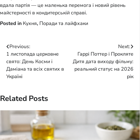
вдала партія — це маленька перемога і новий рівень
майстерності в кондитерській справі.
Posted in
Кухня
,
Поради та лайфхаки
Post
Previous:
Next:
1 листопада церковне
Гаррі Поттер і Прокляте
navigation
свято: День Косми і
Дитя дата виходу фільму:
Даміана та всіх святих в
реальний статус на 2026
Україні
рік
Related Posts