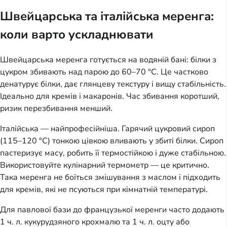
Швейцарська та італійська меренга:
коли варто ускладнювати
Швейцарська меренга готується на водяній бані: білки з
цукром збивають над парою до 60–70 °C. Це частково
денатурує білки, дає глянцеву текстуру і вищу стабільність.
Ідеально для кремів і макаронів. Час збивання коротший,
ризик перезбивання менший.
Італійська — найпрофесійніша. Гарячий цукровий сироп
(115–120 °C) тонкою цівкою вливають у збиті білки. Сироп
пастеризує масу, робить її термостійкою і дуже стабільною.
Використовуйте кулінарний термометр — це критично.
Така меренга не боїться змішування з маслом і підходить
для кремів, які не псуються при кімнатній температурі.
Для павлової бази до французької меренги часто додають
1 ч. л. кукурудзяного крохмалю та 1 ч. л. оцту або