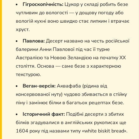
Гігроскопічність:
Цукор у складі робить безе
чутливим до вологості — у дощову погоду або
вологій кухні воно швидко стає липким і втрачає
хруст.
Павлова:
Десерт названо на честь російської
балерини Анни Павлової під час її турне
Австралією та Новою Зеландією на початку XX
століття. Основа — саме безе з характерною
текстурою.
Веган-версія:
Аквафаба (рідина від
консервованої нуту) чудово збивається в стійку
піну і замінює білки в багатьох рецептах безе.
Історичний факт:
Подібні десерти з збитих
білків згадувалися в англійських рукописах ще
1604 року під назвами типу «white biskit bread».