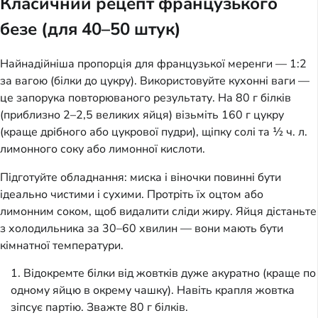
Класичний рецепт французького
безе (для 40–50 штук)
Найнадійніша пропорція для французької меренги — 1:2
за вагою (білки до цукру). Використовуйте кухонні ваги —
це запорука повторюваного результату. На 80 г білків
(приблизно 2–2,5 великих яйця) візьміть 160 г цукру
(краще дрібного або цукрової пудри), щіпку солі та ½ ч. л.
лимонного соку або лимонної кислоти.
Підготуйте обладнання: миска і віночки повинні бути
ідеально чистими і сухими. Протріть їх оцтом або
лимонним соком, щоб видалити сліди жиру. Яйця дістаньте
з холодильника за 30–60 хвилин — вони мають бути
кімнатної температури.
Відокремте білки від жовтків дуже акуратно (краще по
одному яйцю в окрему чашку). Навіть крапля жовтка
зіпсує партію. Зважте 80 г білків.