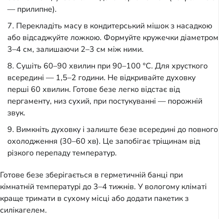
— прилипне).
Перекладіть масу в кондитерський мішок з насадкою
або відсаджуйте ложкою. Формуйте кружечки діаметром
3–4 см, залишаючи 2–3 см між ними.
Сушіть 60–90 хвилин при 90–100 °C. Для хрусткого
всередині — 1,5–2 години. Не відкривайте духовку
перші 60 хвилин. Готове безе легко відстає від
пергаменту, низ сухий, при постукуванні — порожній
звук.
Вимкніть духовку і залиште безе всередині до повного
охолодження (30–60 хв). Це запобігає тріщинам від
різкого перепаду температур.
Готове безе зберігається в герметичній банці при
кімнатній температурі до 3–4 тижнів. У вологому кліматі
краще тримати в сухому місці або додати пакетик з
силікагелем.