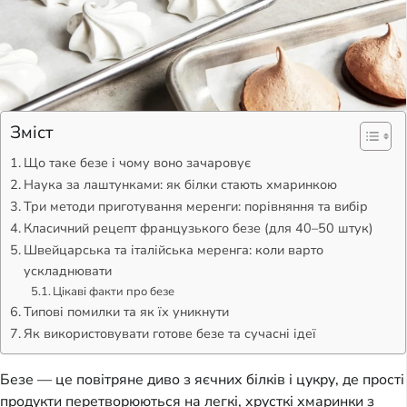
Зміст
Що таке безе і чому воно зачаровує
Наука за лаштунками: як білки стають хмаринкою
Три методи приготування меренги: порівняння та вибір
Класичний рецепт французького безе (для 40–50 штук)
Швейцарська та італійська меренга: коли варто
ускладнювати
Цікаві факти про безе
Типові помилки та як їх уникнути
Як використовувати готове безе та сучасні ідеї
Безе — це повітряне диво з яєчних білків і цукру, де прості
продукти перетворюються на легкі, хрусткі хмаринки з