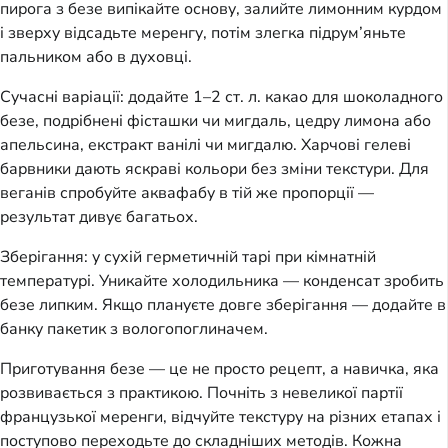
пирога з безе випікайте основу, залийте лимонним курдом
і зверху відсадьте меренгу, потім злегка підрум’яньте
пальником або в духовці.
Сучасні варіації: додайте 1–2 ст. л. какао для шоколадного
безе, подрібнені фісташки чи мигдаль, цедру лимона або
апельсина, екстракт ванілі чи мигдалю. Харчові гелеві
барвники дають яскраві кольори без зміни текстури. Для
веганів спробуйте аквафабу в тій же пропорції —
результат дивує багатьох.
Зберігання: у сухій герметичній тарі при кімнатній
температурі. Уникайте холодильника — конденсат зробить
безе липким. Якщо плануєте довге зберігання — додайте в
банку пакетик з вологопоглиначем.
Приготування безе — це не просто рецепт, а навичка, яка
розвивається з практикою. Почніть з невеликої партії
французької меренги, відчуйте текстуру на різних етапах і
поступово переходьте до складніших методів. Кожна