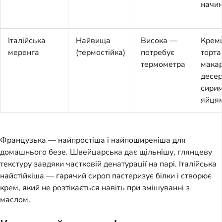
начи
Італійська
Найвища
Висока —
Крем
меренга
(термостійка)
потребує
торта
термометра
макар
десер
сири
яйця
Французька — найпростіша і найпоширеніша для
домашнього безе. Швейцарська дає щільнішу, глянцеву
текстуру завдяки частковій денатурації на парі. Італійська
найстійкіша — гарячий сироп пастеризує білки і створює
крем, який не розтікається навіть при змішуванні з
маслом.