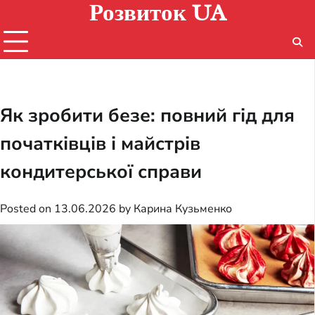
Розвиток UA
Skip
to
content
Як зробити безе: повний гід для
початківців і майстрів
кондитерської справи
Posted on
13.06.2026
by
Карина Кузьменко