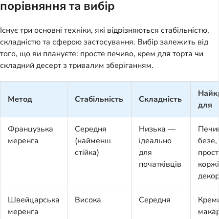
порівняння та вибір
Існує три основні техніки, які відрізняються стабільністю,
складністю та сферою застосування. Вибір залежить від
того, що ви плануєте: просте печиво, крем для торта чи
складний десерт з тривалим зберіганням.
Найк
Метод
Стабільність
Складність
для
Французька
Середня
Низька —
Печи
меренга
(найменш
ідеально
безе,
стійка)
для
прост
початківців
коржі
деко
Швейцарська
Висока
Середня
Крем
меренга
макар