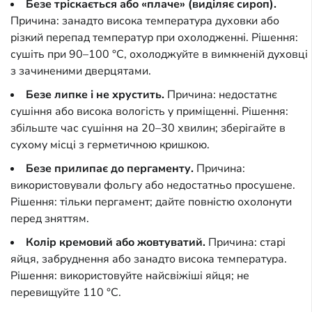
Безе тріскається або «плаче» (виділяє сироп).
Причина: занадто висока температура духовки або
різкий перепад температур при охолодженні. Рішення:
сушіть при 90–100 °C, охолоджуйте в вимкненій духовці
з зачиненими дверцятами.
Безе липке і не хрустить.
Причина: недостатнє
сушіння або висока вологість у приміщенні. Рішення:
збільште час сушіння на 20–30 хвилин; зберігайте в
сухому місці з герметичною кришкою.
Безе прилипає до пергаменту.
Причина:
використовували фольгу або недостатньо просушене.
Рішення: тільки пергамент; дайте повністю охолонути
перед зняттям.
Колір кремовий або жовтуватий.
Причина: старі
яйця, забруднення або занадто висока температура.
Рішення: використовуйте найсвіжіші яйця; не
перевищуйте 110 °C.