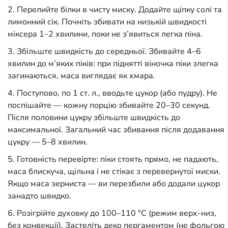
Перелийте білки в чисту миску. Додайте щіпку солі та
лимонний сік. Почніть збивати на низькій швидкості
міксера 1–2 хвилини, поки не з’явиться легка піна.
Збільште швидкість до середньої. Збивайте 4–6
хвилин до м’яких піків: при піднятті віночка піки злегка
загинаються, маса виглядає як хмара.
Поступово, по 1 ст. л., вводьте цукор (або пудру). Не
поспішайте — кожну порцію збивайте 20–30 секунд.
Після половини цукру збільште швидкість до
максимальної. Загальний час збивання після додавання
цукру — 5–8 хвилин.
Готовність перевірте: піки стоять прямо, не падають,
маса блискуча, щільна і не стікає з перевернутої миски.
Якщо маса зерниста — ви перезбили або додали цукор
занадто швидко.
Розігрійте духовку до 100–110 °C (режим верх-низ,
без конвекції). Застеліть деко пергаментом (не фольгою