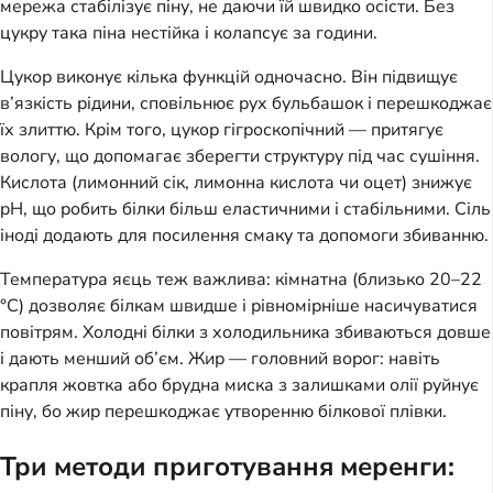
мережа стабілізує піну, не даючи їй швидко осісти. Без
цукру така піна нестійка і колапсує за години.
Цукор виконує кілька функцій одночасно. Він підвищує
в’язкість рідини, сповільнює рух бульбашок і перешкоджає
їх злиттю. Крім того, цукор гігроскопічний — притягує
вологу, що допомагає зберегти структуру під час сушіння.
Кислота (лимонний сік, лимонна кислота чи оцет) знижує
pH, що робить білки більш еластичними і стабільними. Сіль
іноді додають для посилення смаку та допомоги збиванню.
Температура яєць теж важлива: кімнатна (близько 20–22
°C) дозволяє білкам швидше і рівномірніше насичуватися
повітрям. Холодні білки з холодильника збиваються довше
і дають менший об’єм. Жир — головний ворог: навіть
крапля жовтка або брудна миска з залишками олії руйнує
піну, бо жир перешкоджає утворенню білкової плівки.
Три методи приготування меренги: