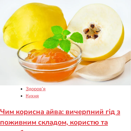
Здоров’я
Кухня
Чим корисна айва: вичерпний гід з
поживним складом, користю та