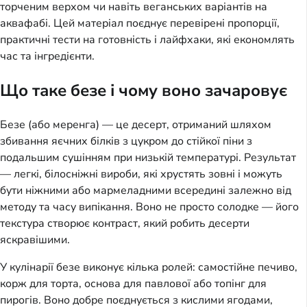
торченим верхом чи навіть веганських варіантів на
аквафабі. Цей матеріал поєднує перевірені пропорції,
практичні тести на готовність і лайфхаки, які економлять
час та інгредієнти.
Що таке безе і чому воно зачаровує
Безе (або меренга) — це десерт, отриманий шляхом
збивання яєчних білків з цукром до стійкої піни з
подальшим сушінням при низькій температурі. Результат
— легкі, білосніжні вироби, які хрустять зовні і можуть
бути ніжними або мармеладними всередині залежно від
методу та часу випікання. Воно не просто солодке — його
текстура створює контраст, який робить десерти
яскравішими.
У кулінарії безе виконує кілька ролей: самостійне печиво,
корж для торта, основа для павлової або топінг для
пирогів. Воно добре поєднується з кислими ягодами,