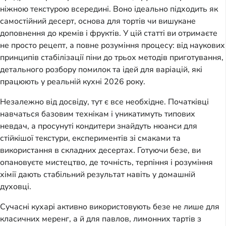
ніжною текстурою всередині. Воно ідеально підходить як
самостійний десерт, основа для тортів чи вишукане
доповнення до кремів і фруктів. У цій статті ви отримаєте
не просто рецепт, а повне розуміння процесу: від наукових
принципів стабілізації піни до трьох методів приготування,
детального розбору помилок та ідей для варіацій, які
працюють у реальній кухні 2026 року.
Незалежно від досвіду, тут є все необхідне. Початківці
навчаться базовим технікам і уникатимуть типових
невдач, а просунуті кондитери знайдуть нюанси для
стійкішої текстури, експериментів зі смаками та
використання в складних десертах. Готуючи безе, ви
опановуєте мистецтво, де точність, терпіння і розуміння
хімії дають стабільний результат навіть у домашній
духовці.
Сучасні кухарі активно використовують безе не лише для
класичних меренг, а й для павлов, лимонних тартів з