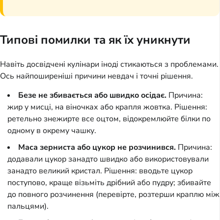
Типові помилки та як їх уникнути
Навіть досвідчені кулінари іноді стикаються з проблемами.
Ось найпоширеніші причини невдач і точні рішення.
Безе не збивається або швидко осідає.
Причина:
жир у мисці, на віночках або крапля жовтка. Рішення:
ретельно знежирте все оцтом, відокремлюйте білки по
одному в окрему чашку.
Маса зерниста або цукор не розчинився.
Причина:
додавали цукор занадто швидко або використовували
занадто великий кристал. Рішення: вводьте цукор
поступово, краще візьміть дрібний або пудру; збивайте
до повного розчинення (перевірте, розтерши краплю між
пальцями).