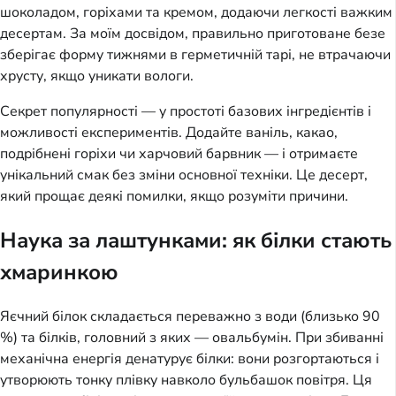
шоколадом, горіхами та кремом, додаючи легкості важким
десертам. За моїм досвідом, правильно приготоване безе
зберігає форму тижнями в герметичній тарі, не втрачаючи
хрусту, якщо уникати вологи.
Секрет популярності — у простоті базових інгредієнтів і
можливості експериментів. Додайте ваніль, какао,
подрібнені горіхи чи харчовий барвник — і отримаєте
унікальний смак без зміни основної техніки. Це десерт,
який прощає деякі помилки, якщо розуміти причини.
Наука за лаштунками: як білки стають
хмаринкою
Яєчний білок складається переважно з води (близько 90
%) та білків, головний з яких — овальбумін. При збиванні
механічна енергія денатурує білки: вони розгортаються і
утворюють тонку плівку навколо бульбашок повітря. Ця