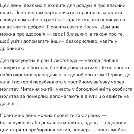
Цей день ідеально підходить для роздумів про власний
шлях. Початківцям варто почати з простого: запалити
свічку вдома або в храмі та згадати тих, хто вплинув на
ваше життя добром. Просити святих Косму і Даміана
можна про здоров’я — своє і близьких, а також про те,
щоб уміти допомагати іншим безкорисливо, навіть у
дрібницях.
Для просунутих вірян 1 листопада — нагода глибше
зануритися в богослов’я «общения святих». Це не просто
набір окремих праведників, а єдиний організм Церкви, де
живі і померлі перебувають у постійному зв’язку через
молитву. Читання житій, участь у богослужінні та особиста
молитва за померлих допомагають відчути цю єдність на
досвіді.
Практично день можна провести так: зранку —
богослужіння або домашня молитва, вдень — відвідини
цвинтаря та прибирання могил, ввечері — тиха сімейна