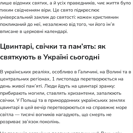
лише відомих святих, а й усіх праведників, чиє життя було
тихим свідченням віри. Це свято підкреслює
універсальний заклик до святості: кожен християнин
покликаний до неї, незалежно від того, чи його ім’я
вписане в церковні календарі.
Цвинтарі, свічки та пам’ять: як
святкують в Україні сьогодні
В українських реаліях, особливо в Галичині, на Волині та в
центральних регіонах, 1 листопада перетворюється на
день живої пам’яті. Люди йдуть на цвинтарі зранку:
прибирають могили, ставлять хризантеми, запалюють
свічки. У Польщі та в прикордонних українських землях
цвинтарі в цей вечір перетворюються на справжнє море
світла — тисячі вогників нагадують, що смерть не
розриває зв’язок поколінь.