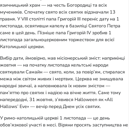
язичницький храм — на честь Богородиці та всіх
мучеників. Спочатку свято всіх святих відзначали 13
травня. У VIII столітті папа Григорій III переніс дату на 1
листопада, освятивши капелу в базиліці Святого Петра
саме в цей день. Пізніше папа Григорій IV зробив 1
листопада загальноцерковним торжеством для всієї
Католицької церкви.
Вибір дати, ймовірно, мав місіонерський зміст: наприкінці
жовтня — на початку листопада кельтські народи
святкували Самайн — свято, коли, за повір’ям, стиралася
межа між світом живих і мертвих. Церква не знищувала
народні звичаї, а наповнювала їх новим змістом —
пам’яттю про святих і надією на вічне життя. Саме тому
напередодні, 31 жовтня, з’явився Halloween як «All
Hallows’ Eve» — вечір перед Днем усіх святих.
У римо-католицькій церкві 1 листопада — це день
обов’язкової участі в месі. Віряни просять заступництва не