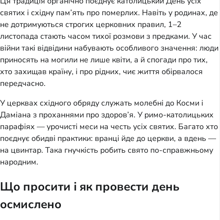
Ця традиція органічно поєднує католицький День усіх
святих і східну пам’ять про померлих. Навіть у родинах, де
не дотримуються строгих церковних правил, 1–2
листопада стають часом тихої розмови з предками. У час
війни такі відвідини набувають особливого значення: люди
приносять на могили не лише квіти, а й спогади про тих,
хто захищав країну, і про рідних, чиє життя обірвалося
передчасно.
У церквах східного обряду служать молебні до Косми і
Даміана з проханнями про здоров’я. У римо-католицьких
парафіях — урочисті меси на честь усіх святих. Багато хто
поєднує обидві практики: вранці йде до церкви, а вдень —
на цвинтар. Така гнучкість робить свято по-справжньому
народним.
Що просити і як провести день
осмислено