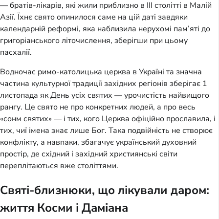
— братів-лікарів, які жили приблизно в III столітті в Малій
Азії. Їхнє свято опинилося саме на цій даті завдяки
календарній реформі, яка наблизила нерухомі пам’яті до
григоріанського літочислення, зберігши при цьому
пасхалії.
Водночас римо-католицька церква в Україні та значна
частина культурної традиції західних регіонів зберігає 1
листопада як День усіх святих — урочистість найвищого
рангу. Це свято не про конкретних людей, а про весь
«сонм святих» — і тих, кого Церква офіційно прославила, і
тих, чиї імена знає лише Бог. Така подвійність не створює
конфлікту, а навпаки, збагачує український духовний
простір, де східний і західний християнські світи
переплітаються вже століттями.
Святі-близнюки, що лікували даром:
життя Косми і Даміана