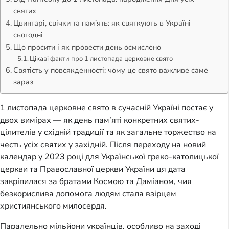
святих
Цвинтарі, свічки та пам’ять: як святкують в Україні
сьогодні
Що просити і як провести день осмислено
Цікаві факти про 1 листопада церковне свято
Святість у повсякденності: чому це свято важливе саме
зараз
1 листопада церковне свято в сучасній Україні постає у
двох вимірах — як день пам’яті конкретних святих-
цілителів у східній традиції та як загальне торжество на
честь усіх святих у західній. Після переходу на новий
календар у 2023 році для Української греко-католицької
церкви та Православної церкви України ця дата
закріпилася за братами Космою та Даміаном, чия
безкорислива допомога людям стала взірцем
християнського милосердя.
Паралельно мільйони українців, особливо на заході