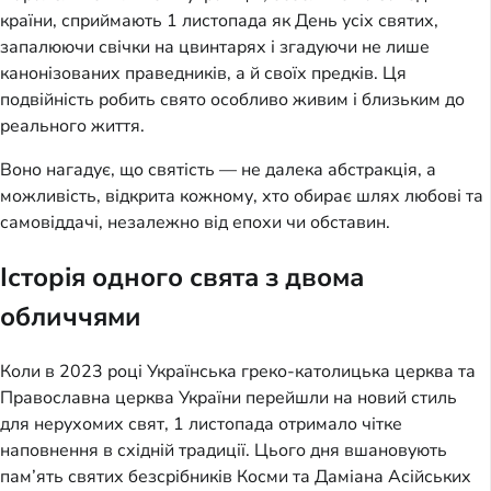
країни, сприймають 1 листопада як День усіх святих,
запалюючи свічки на цвинтарях і згадуючи не лише
канонізованих праведників, а й своїх предків. Ця
подвійність робить свято особливо живим і близьким до
реального життя.
Воно нагадує, що святість — не далека абстракція, а
можливість, відкрита кожному, хто обирає шлях любові та
самовіддачі, незалежно від епохи чи обставин.
Історія одного свята з двома
обличчями
Коли в 2023 році Українська греко-католицька церква та
Православна церква України перейшли на новий стиль
для нерухомих свят, 1 листопада отримало чітке
наповнення в східній традиції. Цього дня вшановують
пам’ять святих безсрібників Косми та Даміана Асійських