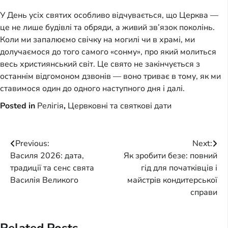
У День усіх святих особливо відчувається, що Церква —
це не лише будівлі та обряди, а живий зв’язок поколінь.
Коли ми запалюємо свічку на могилі чи в храмі, ми
долучаємося до того самого «сонму», про який молиться
весь християнський світ. Це свято не закінчується з
останнім відгомоном дзвонів — воно триває в тому, як ми
ставимося один до одного наступного дня і далі.
Posted in
Релігія
,
Цервковні та святкові дати
Post
Previous:
Next:
Василя 2026: дата,
Як зробити безе: повний
navigation
традиції та сенс свята
гід для початківців і
Василія Великого
майстрів кондитерської
справи