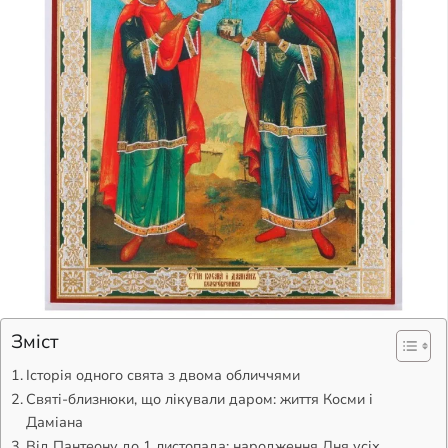
Зміст
Історія одного свята з двома обличчями
Святі-близнюки, що лікували даром: життя Косми і
Даміана
Від Пантеону до 1 листопада: народження Дня усіх