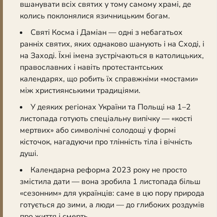
вшанувати всіх святих у тому самому храмі, де
колись поклонялися язичницьким богам.
Святі Косма і Даміан — одні з небагатьох
ранніх святих, яких однаково шанують і на Сході, і
на Заході. Їхні імена зустрічаються в католицьких,
православних і навіть протестантських
календарях, що робить їх справжніми «мостами»
між християнськими традиціями.
У деяких регіонах України та Польщі на 1–2
листопада готують спеціальну випічку — «кості
мертвих» або символічні солодощі у формі
кісточок, нагадуючи про тлінність тіла і вічність
душі.
Календарна реформа 2023 року не просто
змістила дати — вона зробила 1 листопада більш
«сезонним» для українців: саме в цю пору природа
готується до зими, а люди — до глибоких роздумів
про життя і смерть.