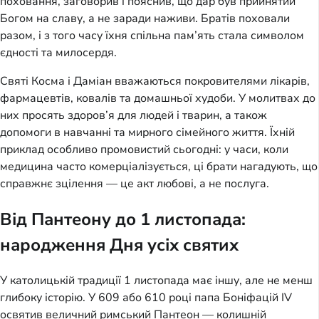
поховання, заговорив і пояснив, що дар був прийнятий
Богом на славу, а не заради наживи. Братів поховали
разом, і з того часу їхня спільна пам’ять стала символом
єдності та милосердя.
Святі Косма і Даміан вважаються покровителями лікарів,
фармацевтів, ковалів та домашньої худоби. У молитвах до
них просять здоров’я для людей і тварин, а також
допомоги в навчанні та мирного сімейного життя. Їхній
приклад особливо промовистий сьогодні: у часи, коли
медицина часто комерціалізується, ці брати нагадують, що
справжнє зцілення — це акт любові, а не послуга.
Від Пантеону до 1 листопада:
народження Дня усіх святих
У католицькій традиції 1 листопада має іншу, але не менш
глибоку історію. У 609 або 610 році папа Боніфацій IV
освятив величний римський Пантеон — колишній