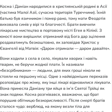
Косма і Даміан народилися в християнській родині в Асії
(частина Малої Азії, сучасна територія Туреччини). Їхній
батько був язичником і помер рано, тому мати Феодотія
виховала синів у вірі та благочесті. Брати вивчили
лікарське мистецтво в портовому місті Егея в Кілікії. З
юності вони вирішили: отриманий від Бога дар зцілення
роздаватимуть безкоштовно, як заповідав Христос у
Євангелії від Матвія: «Даром отримали — даром давайте».
Вони ходили з села в село, лікували хворих і навіть
тварин, не беручи жодної плати. Їх називали
«безсрібниками» — людьми, для яких гроші ніколи не
стояли на першому місці. Одне з найвідоміших переказів
розповідає про жінку, яку інші лікарі відмовилися лікувати.
Вона принесла Даміану три яйця в ім’я Святої Трійці як
знак подяки. Косма розгнівався, вважаючи, що брат
порушив обітницю безкорисливості. Після смерті братів
сталося чудо: верблюд, на якому везли тіла для