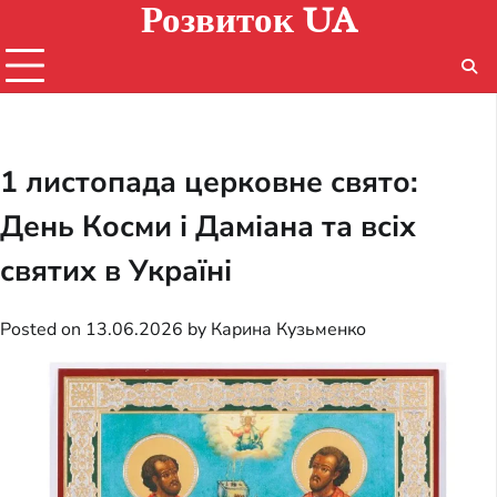
Розвиток UA
Skip
to
content
1 листопада церковне свято:
День Косми і Даміана та всіх
святих в Україні
Posted on
13.06.2026
by
Карина Кузьменко