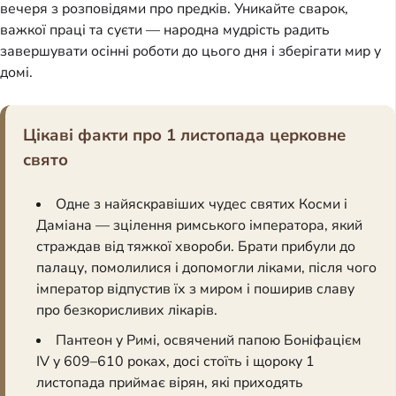
вечеря з розповідями про предків. Уникайте сварок,
важкої праці та суєти — народна мудрість радить
завершувати осінні роботи до цього дня і зберігати мир у
домі.
Цікаві факти про 1 листопада церковне
свято
Одне з найяскравіших чудес святих Косми і
Даміана — зцілення римського імператора, який
страждав від тяжкої хвороби. Брати прибули до
палацу, помолилися і допомогли ліками, після чого
імператор відпустив їх з миром і поширив славу
про безкорисливих лікарів.
Пантеон у Римі, освячений папою Боніфацієм
IV у 609–610 роках, досі стоїть і щороку 1
листопада приймає вірян, які приходять