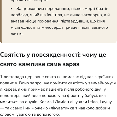
За церковним переданням, після смерті братів
верблюд, який віз їхні тіла, не лише заговорив, а й
вказав місце поховання, підтвердивши, що їхня
місія єдності та милосердя триває і після земного
життя.
Святість у повсякденності: чому це
свято важливе саме зараз
1 листопада церковне свято не вимагає від нас героїчних
подвигів. Воно запрошує помітити святість у звичайному: у
лікареві, який приймає пацієнта після робочого дня, у
волонтері, який везе допомогу на фронт, у бабусі, яка
молиться за онуків. Косма і Даміан лікували і тіло, і душу
— так само і ми можемо «лікувати» світ навколо добрим
словом, увагою та допомогою.