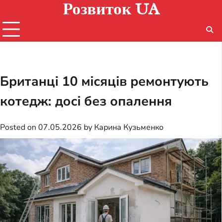
Розвиток UA
Skip
to
content
Британці 10 місяців ремонтують
котедж: досі без опалення
Posted on
07.05.2026
by
Карина Кузьменко