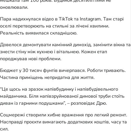
мешкала там 100 років. Будинок десятиліттями не
оновлювали.
Пара надихнулася відео в TikTok та Instagram. Там старі
оселі перетворюють на стильні за лічені хвилини.
Реальність виявилася складнішою.
Довелося демонтувати камінний димохід, замінити вікна та
знести стіну між кухнею і вітальнею. Кожен етап
породжував нові проблеми.
Бюджет у 30 тисяч фунтів вичерпався. Роботи тривають.
Частина приміщень непридатна для життя.
“Це щось на зразок напівбудинку і напівбудівельного
майданчика. Біля напівзруйнованої димової труби стоїть
диван із гарними подушками”, – розповідає Дрю.
Соцмережі створили хибне враження про легкий ремонт.
Насправді проєкти вимагають додаткових коштів, часу та
сил.