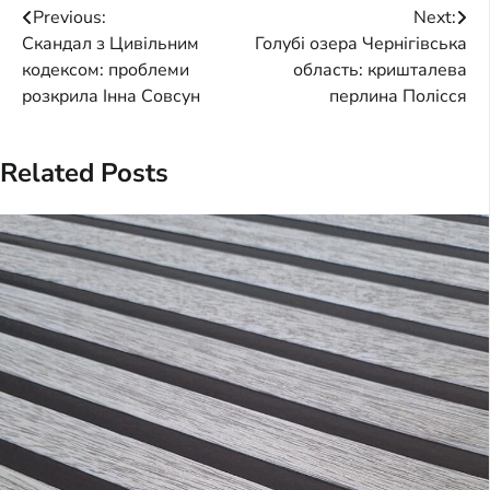
Post
Previous:
Next:
Скандал з Цивільним
Голубі озера Чернігівська
navigation
кодексом: проблеми
область: кришталева
розкрила Інна Совсун
перлина Полісся
Related Posts