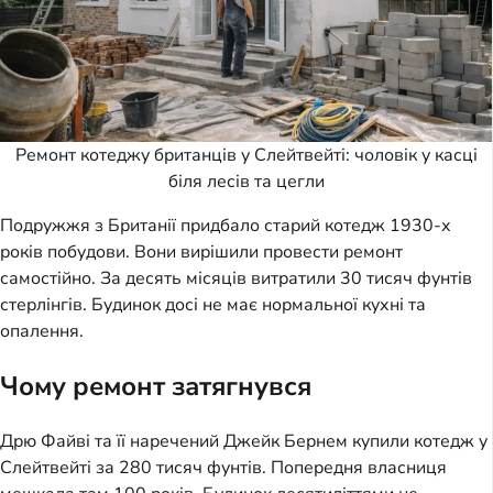
Ремонт котеджу британців у Слейтвейті: чоловік у касці
біля лесів та цегли
Подружжя з Британії придбало старий котедж 1930-х
років побудови. Вони вирішили провести ремонт
самостійно. За десять місяців витратили 30 тисяч фунтів
стерлінгів. Будинок досі не має нормальної кухні та
опалення.
Чому ремонт затягнувся
Дрю Файві та її наречений Джейк Бернем купили котедж у
Слейтвейті за 280 тисяч фунтів. Попередня власниця