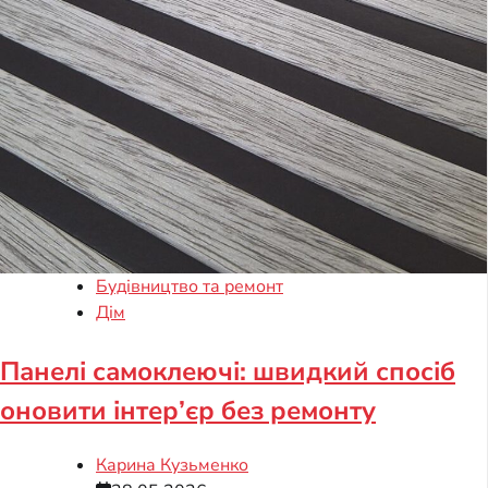
Будівництво та ремонт
Дім
Панелі самоклеючі: швидкий спосіб
оновити інтер’єр без ремонту
Карина Кузьменко