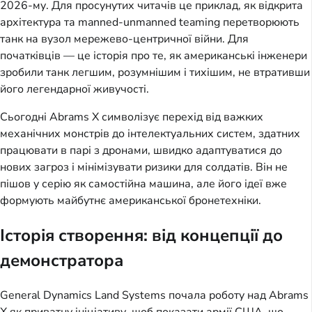
2026-му. Для просунутих читачів це приклад, як відкрита
архітектура та manned-unmanned teaming перетворюють
танк на вузол мережево-центричної війни. Для
початківців — це історія про те, як американські інженери
зробили танк легшим, розумнішим і тихішим, не втративши
його легендарної живучості.
Сьогодні Abrams X символізує перехід від важких
механічних монстрів до інтелектуальних систем, здатних
працювати в парі з дронами, швидко адаптуватися до
нових загроз і мінімізувати ризики для солдатів. Він не
пішов у серію як самостійна машина, але його ідеї вже
формують майбутнє американської бронетехніки.
Історія створення: від концепції до
демонстратора
General Dynamics Land Systems почала роботу над Abrams