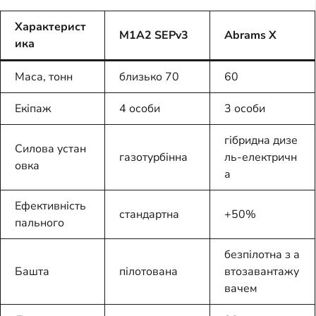
Характерист
M1A2 SEPv3
Abrams X
ика
Маса, тонн
близько 70
60
Екіпаж
4 особи
3 особи
гібридна дизе
Силова устан
газотурбінна
ль-електричн
овка
а
Ефективність
стандартна
+50%
пального
безпілотна з а
Башта
пілотована
втозавантажу
вачем