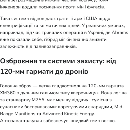
інженери додали посилення проти мін і фугасів.
Така система відповідає стратегії армії США щодо
електрифікації та кліматичних цілей. У реальних умовах,
наприклад, під час тривалих операцій в Україні, де Abrams
вже показали себе, гібрид міг би значно знизити
залежність від паливозаправників.
Озброєння та системи захисту: від
120-мм гармати до дронів
Головна зброя — легка гладкоствольна 120-мм гармата
XM360 з дульним гальмом типу «перечниця». Вона легша
за стандартну M256, має меншу віддачу і сумісна з
сучасними боєприпасами: корегуючими снарядами, Mid-
Range Munitions та Advanced Kinetic Energy.
Автозавантажувач забезпечує швидкий темп вогню.