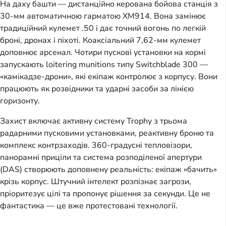
На даху башти — дистанційно керована бойова станція з
30-мм автоматичною гарматою XM914. Вона замінює
традиційний кулемет .50 і дає точний вогонь по легкій
броні, дронах і піхоті. Коаксіальний 7,62-мм кулемет
доповнює арсенал. Чотири пускові установки на кормі
запускають loitering munitions типу Switchblade 300 —
«камікадзе-дрони», які екіпаж контролює з корпусу. Вони
працюють як розвідники та ударні засоби за лінією
горизонту.
Захист включає активну систему Trophy з трьома
радарними пусковими установками, реактивну броню та
комплекс контрзаходів. 360-градусні тепловізори,
панорамні приціли та система розподіленої апертури
(DAS) створюють доповнену реальність: екіпаж «бачить»
крізь корпус. Штучний інтелект розпізнає загрози,
пріоритезує цілі та пропонує рішення за секунди. Це не
фантастика — це вже протестовані технології.