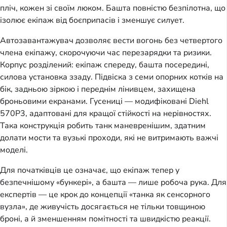
пліч, кожен зі своїм люком. Башта повністю безпілотна, що
ізолює екіпаж від боєприпасів і зменшує силует.
Автозавантажувач дозволяє вести вогонь без четвертого
члена екіпажу, скорочуючи час перезарядки та ризики.
Корпус розділений: екіпаж спереду, башта посередині,
силова установка ззаду. Підвіска з семи опорних котків на
бік, задньою зіркою і переднім лінивцем, захищена
броньовими екранами. Гусениці — модифіковані Diehl
570P3, адаптовані для кращої стійкості на нерівностях.
Така конструкція робить танк маневренішим, здатним
долати мости та вузькі проходи, які не витримають важчі
моделі.
Для початківців це означає, що екіпаж тепер у
безпечнішому «бункері», а башта — лише робоча рука. Для
експертів — це крок до концепції «танка як сенсорного
вузла», де живучість досягається не тільки товщиною
броні, а й зменшенням помітності та швидкістю реакції.