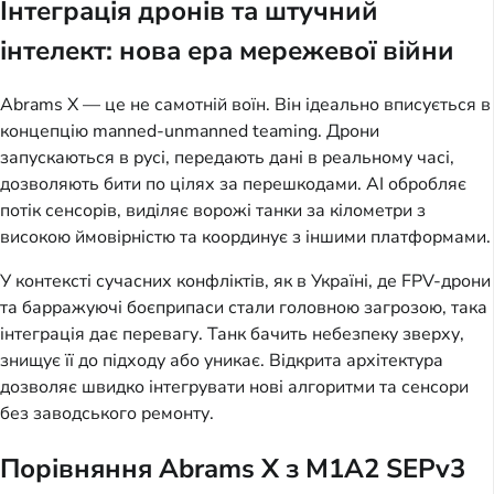
Інтеграція дронів та штучний
інтелект: нова ера мережевої війни
Abrams X — це не самотній воїн. Він ідеально вписується в
концепцію manned-unmanned teaming. Дрони
запускаються в русі, передають дані в реальному часі,
дозволяють бити по цілях за перешкодами. AI обробляє
потік сенсорів, виділяє ворожі танки за кілометри з
високою ймовірністю та координує з іншими платформами.
У контексті сучасних конфліктів, як в Україні, де FPV-дрони
та барражуючі боєприпаси стали головною загрозою, така
інтеграція дає перевагу. Танк бачить небезпеку зверху,
знищує її до підходу або уникає. Відкрита архітектура
дозволяє швидко інтегрувати нові алгоритми та сенсори
без заводського ремонту.
Порівняння Abrams X з M1A2 SEPv3