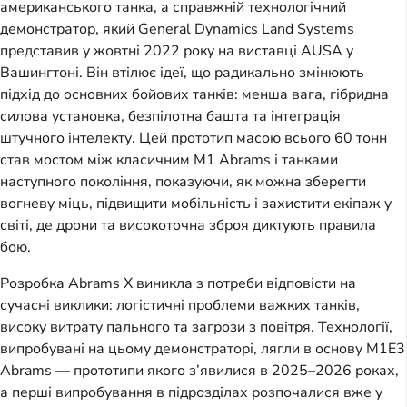
американського танка, а справжній технологічний
демонстратор, який General Dynamics Land Systems
представив у жовтні 2022 року на виставці AUSA у
Вашингтоні. Він втілює ідеї, що радикально змінюють
підхід до основних бойових танків: менша вага, гібридна
силова установка, безпілотна башта та інтеграція
штучного інтелекту. Цей прототип масою всього 60 тонн
став мостом між класичним M1 Abrams і танками
наступного покоління, показуючи, як можна зберегти
вогневу міць, підвищити мобільність і захистити екіпаж у
світі, де дрони та високоточна зброя диктують правила
бою.
Розробка Abrams X виникла з потреби відповісти на
сучасні виклики: логістичні проблеми важких танків,
високу витрату пального та загрози з повітря. Технології,
випробувані на цьому демонстраторі, лягли в основу M1E3
Abrams — прототипи якого з’явилися в 2025–2026 роках,
а перші випробування в підрозділах розпочалися вже у