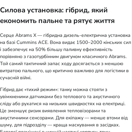
Силова установка: гібрид, який
економить пальне та рятує життя
Серце Abrams X — гібридна дизель-електрична установка
на базі Cummins ACE. Вона видає 1500–2000 кінських сил
і забезпечує на 50% більшу паливну ефективність
порівняно з газотурбінним двигуном класичного Abrams.
Той самий тактичний запас ходу досягається з меншою
витратою пального, що критично важливо для логістики в
сучасній війні.
Гібрид дає «тихий режим»: танку можна стояти з
увімкненими датчиками без теплового та акустичного
сліду або рухатися на низьких швидкостях на електриці.
Це зменшує ризик виявлення тепловізорами та
акустичними сенсорами. Для екіпажу — менше втоми від
шуму, для підрозділу — краща маскування в засідках.
Батареї розміщені в нижній частині корпусу, тому