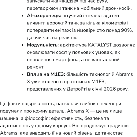
запускати «камікадзе» під час руху,
перетворюючи танк на мобільний дрон-носій.
AI-охоронець:
штучний інтелект здатен
виявити ворожий танк за кілька кілометрів і
попередити екіпаж із ймовірністю понад 90%,
даючи час на реакцію.
Модульність:
архітектура KATALYST дозволяє
оновлювати софт у польових умовах, як
оновлення смартфона, а не капітальний
ремонт.
Вплив на M1E3:
більшість технологій Abrams
X уже втілено в прототипах M1E3,
представлених у Детройті в січні 2026 року.
Ці факти підкреслюють, наскільки глибоко інженери
подумали про кожну деталь. Abrams X — це не лише
машина, а філософія: ефективність, безпека та
адаптивність у одному корпусі. Він продовжує традицію
Abrams, але виводить її на новий рівень, де танк стає