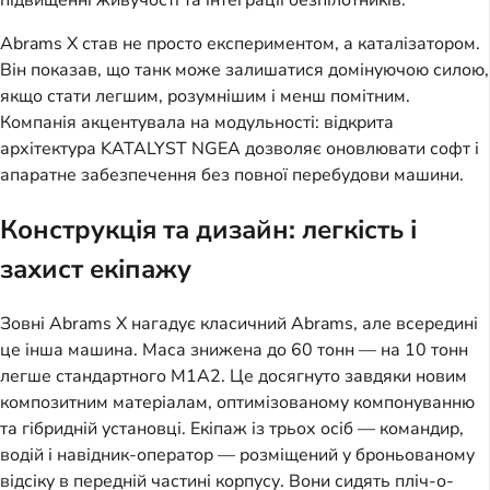
підвищенні живучості та інтеграції безпілотників.
Abrams X став не просто експериментом, а каталізатором.
Він показав, що танк може залишатися домінуючою силою,
якщо стати легшим, розумнішим і менш помітним.
Компанія акцентувала на модульності: відкрита
архітектура KATALYST NGEA дозволяє оновлювати софт і
апаратне забезпечення без повної перебудови машини.
Конструкція та дизайн: легкість і
захист екіпажу
Зовні Abrams X нагадує класичний Abrams, але всередині
це інша машина. Маса знижена до 60 тонн — на 10 тонн
легше стандартного M1A2. Це досягнуто завдяки новим
композитним матеріалам, оптимізованому компонуванню
та гібридній установці. Екіпаж із трьох осіб — командир,
водій і навідник-оператор — розміщений у броньованому
відсіку в передній частині корпусу. Вони сидять пліч-о-