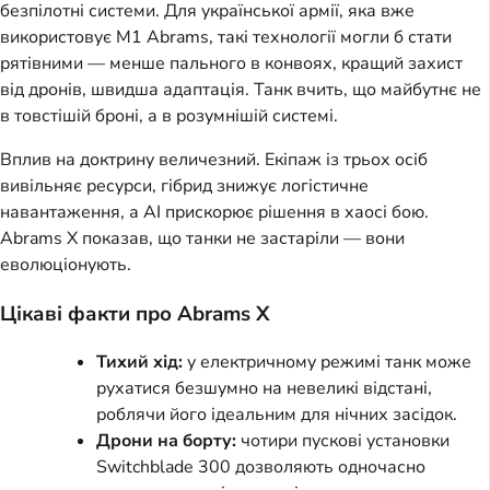
безпілотні системи. Для української армії, яка вже
використовує M1 Abrams, такі технології могли б стати
рятівними — менше пального в конвоях, кращий захист
від дронів, швидша адаптація. Танк вчить, що майбутнє не
в товстішій броні, а в розумнішій системі.
Вплив на доктрину величезний. Екіпаж із трьох осіб
вивільняє ресурси, гібрид знижує логістичне
навантаження, а AI прискорює рішення в хаосі бою.
Abrams X показав, що танки не застаріли — вони
еволюціонують.
Цікаві факти про Abrams X
Тихий хід:
у електричному режимі танк може
рухатися безшумно на невеликі відстані,
роблячи його ідеальним для нічних засідок.
Дрони на борту:
чотири пускові установки
Switchblade 300 дозволяють одночасно