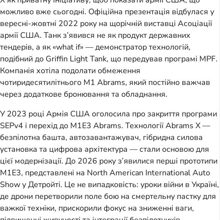
X як приватну ініціативу, щоб показати армії США, що
можливо вже сьогодні. Офіційна презентація відбулася у
вересні-жовтні 2022 року на щорічній виставці Асоціації
армії США. Танк з’явився не як продукт державних
тендерів, а як «what if» — демонстратор технологій,
подібний до Griffin Light Tank, що передував програмі MPF.
Компанія хотіла подолати обмеження
чотиридесятилітнього M1 Abrams, який постійно важчав
через додаткове бронювання та обладнання.
У 2023 році Армія США оголосила про закриття програми
SEPv4 і перехід до M1E3 Abrams. Технології Abrams X —
безпілотна башта, автозавантажувач, гібридна силова
установка та цифрова архітектура — стали основою для
цієї модернізації. До 2026 року з’явилися перші прототипи
M1E3, представлені на North American International Auto
Show у Детройті. Це не випадковість: уроки війни в Україні,
де дрони перетворили поле бою на смертельну пастку для
важкої техніки, прискорили фокус на зниженні ваги,