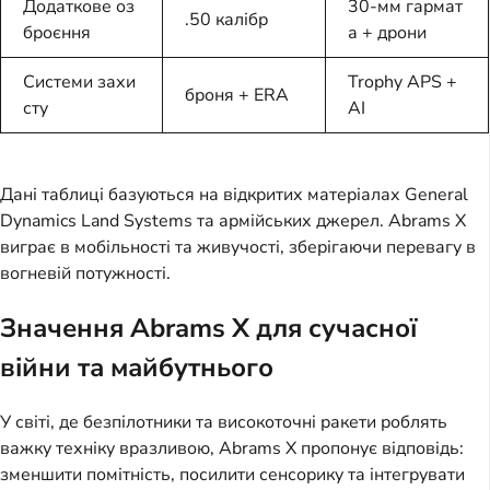
Додаткове оз
30-мм гармат
.50 калібр
броєння
а + дрони
Системи захи
Trophy APS +
броня + ERA
сту
AI
Дані таблиці базуються на відкритих матеріалах General
Dynamics Land Systems та армійських джерел. Abrams X
виграє в мобільності та живучості, зберігаючи перевагу в
вогневій потужності.
Значення Abrams X для сучасної
війни та майбутнього
У світі, де безпілотники та високоточні ракети роблять
важку техніку вразливою, Abrams X пропонує відповідь:
зменшити помітність, посилити сенсорику та інтегрувати