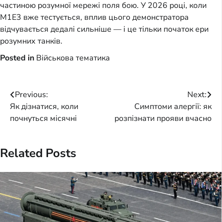
частиною розумної мережі поля бою. У 2026 році, коли
M1E3 вже тестується, вплив цього демонстратора
відчувається дедалі сильніше — і це тільки початок ери
розумних танків.
Posted in
Військова тематика
Post
Previous:
Next:
Як дізнатися, коли
Симптоми алергії: як
navigation
почнуться місячні
розпізнати прояви вчасно
Related Posts