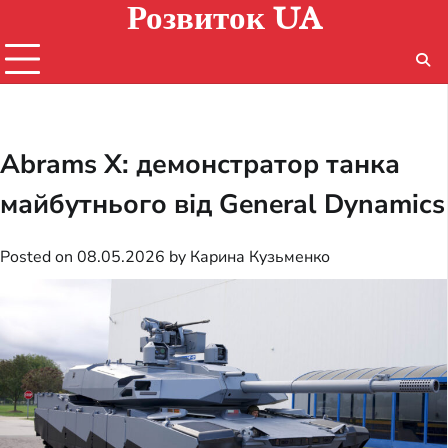
Розвиток UA
Skip
to
content
Abrams X: демонстратор танка
майбутнього від General Dynamics
Posted on
08.05.2026
by
Карина Кузьменко