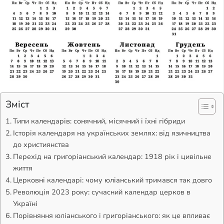
Зміст
Типи календарів: сонячний, місячний і їхні гібриди
Історія календаря на українських землях: від язичництва
до християнства
Перехід на григоріанський календар: 1918 рік і цивільне
життя
Церковні календарі: чому юліанський тримався так довго
Революція 2023 року: сучасний календар церков в
Україні
Порівняння юліанського і григоріанського: як це впливає