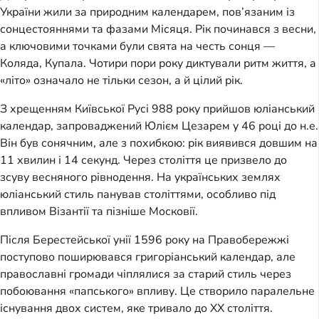
України жили за природним календарем, пов’язаним із
сонцестояннями та фазами Місяця. Рік починався з весни,
а ключовими точками були свята на честь сонця —
Коляда, Купала. Чотири пори року диктували ритм життя, а
«літо» означало не тільки сезон, а й цілий рік.
З хрещенням Київської Русі 988 року прийшов юліанський
календар, запроваджений Юлієм Цезарем у 46 році до н.е.
Він був сонячним, але з похибкою: рік виявився довшим на
11 хвилин і 14 секунд. Через століття це призвело до
зсуву весняного рівнодення. На українських землях
юліанський стиль панував століттями, особливо під
впливом Візантії та пізніше Московії.
Після Берестейської унії 1596 року на Правобережжі
поступово поширювався григоріанський календар, але
православні громади чіплялися за старий стиль через
побоювання «папського» впливу. Це створило паралельне
існування двох систем, яке тривало до XX століття.