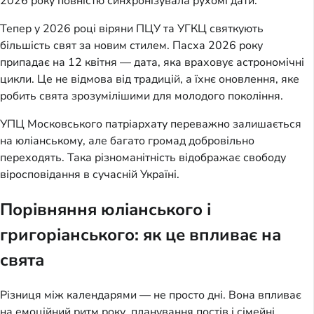
2026 року повністю синхронізувала рухомі дати.
Тепер у 2026 році віряни ПЦУ та УГКЦ святкують
більшість свят за новим стилем. Пасха 2026 року
припадає на 12 квітня — дата, яка враховує астрономічні
цикли. Це не відмова від традицій, а їхнє оновлення, яке
робить свята зрозумілішими для молодого покоління.
УПЦ Московського патріархату переважно залишається
на юліанському, але багато громад добровільно
переходять. Така різноманітність відображає свободу
віросповідання в сучасній Україні.
Порівняння юліанського і
григоріанського: як це впливає на
свята
Різниця між календарями — не просто дні. Вона впливає
на емоційний ритм року, планування постів і сімейні