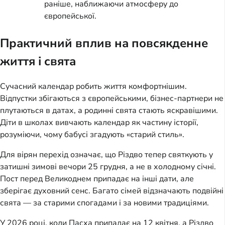
раніше, наближаючи атмосферу до
європейської.
Практичний вплив на повсякденне
життя і свята
Сучасний календар робить життя комфортнішим.
Відпустки збігаються з європейськими, бізнес-партнери не
плутаються в датах, а родинні свята стають яскравішими.
Діти в школах вивчають календар як частину історії,
розуміючи, чому бабусі згадують «старий стиль».
Для вірян перехід означає, що Різдво тепер святкують у
затишні зимові вечори 25 грудня, а не в холодному січні.
Пост перед Великоднем припадає на інші дати, але
зберігає духовний сенс. Багато сімей відзначають подвійні
свята — за старими спогадами і за новими традиціями.
У 2026 році, коли Пасха припадає на 12 квітня, а Різдво