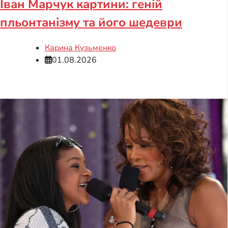
Іван Марчук картини: геній
пльонтанізму та його шедеври
Карина Кузьменко
01.08.2026