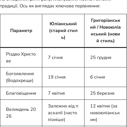
традиції. Ось як виглядає ключове порівняння:
Григоріанськ
Юліанський
ий / Новоюліа
Параметр
(старий стил
нський (нови
ь)
й стиль)
Різдво Христо
7 січня
25 грудня
ве
Богоявлення
19 січня
6 січня
(Водохреще)
Благовіщення
7 квітня
25 березня
Залежно від п
12 квітня (за
Великдень 20
асхалії (часто
новоюліанськ
26
пізніше)
им)