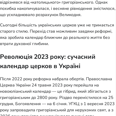
відрізнявся від «католицького» григоріанського. Однак
похибка накопичувалася, і весняне рівнодення змістилося,
що ускладнювало розрахунок Великодня.
Сьогодні більшість українських церков уже не тримається
старого стилю. Перехід став можливим завдяки реформі,
яка зробила календар ближчим до реального життя без
втрати духовної глибини.
Революція 2023 року: сучасний
календар церков в Україні
Після 2022 року реформа набрала обертів. Православна
Церква України 24 травня 2023 року перейшла на
новоюліанський календар — це гібрид, який збігається з
григоріанським до 2800 року. Різдво перемістилося на 25
грудня, Богоявлення — на 6 січня. УГКЦ з 1 вересня 2023
року запровадила григоріанський для нерухомих свят, а з