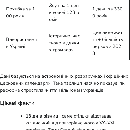
Зсув на 1 ден
Похибка за 1
1 день за 330
ь кожні 128 р
00 років
0 років
оків
Цивільне жит
Історично, час
Використання
тя + більшість
тково в деяки
в Україні
церков з 202
х громадах
3
Дані базуються на астрономічних розрахунках і офіційних
церковних календарях. Така таблиця наочно показує, як
реформа спростила життя мільйонам українців.
Цікаві факти
13 днів різниці
: саме стільки відставав
юліанський від григоріанського у XX–XXI
століттях. Тому Старий Новий рік досі