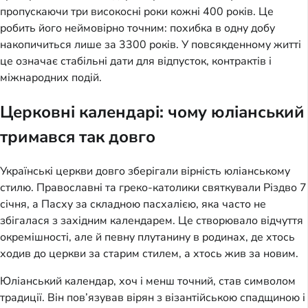
пропускаючи три високосні роки кожні 400 років. Це
робить його неймовірно точним: похибка в одну добу
накопичиться лише за 3300 років. У повсякденному житті
це означає стабільні дати для відпусток, контрактів і
міжнародних подій.
Церковні календарі: чому юліанський
тримався так довго
Українські церкви довго зберігали вірність юліанському
стилю. Православні та греко-католики святкували Різдво 7
січня, а Пасху за складною пасхалією, яка часто не
збігалася з західним календарем. Це створювало відчуття
окремішності, але й певну плутанину в родинах, де хтось
ходив до церкви за старим стилем, а хтось жив за новим.
Юліанський календар, хоч і менш точний, став символом
традиції. Він пов’язував вірян з візантійською спадщиною і