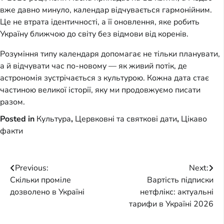
вже давно минуло, календар відчувається гармонійним.
Це не втрата ідентичності, а її оновлення, яке робить
Україну ближчою до світу без відмови від коренів.
Розуміння типу календаря допомагає не тільки планувати,
а й відчувати час по-новому — як живий потік, де
астрономія зустрічається з культурою. Кожна дата стає
частиною великої історії, яку ми продовжуємо писати
разом.
Posted in
Культура
,
Цервковні та святкові дати
,
Цікаво
факти
Post
Previous:
Next:
Скільки проміле
Вартість підписки
navigation
дозволено в Україні
нетфлікс: актуальні
тарифи в Україні 2026