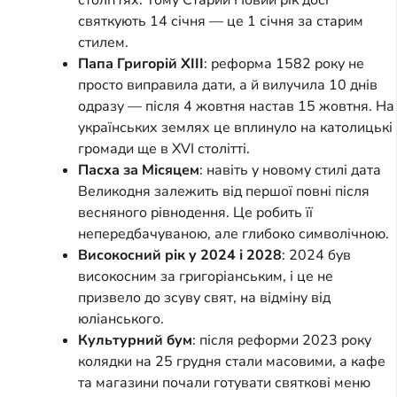
святкують 14 січня — це 1 січня за старим
стилем.
Папа Григорій XIII
: реформа 1582 року не
просто виправила дати, а й вилучила 10 днів
одразу — після 4 жовтня настав 15 жовтня. На
українських землях це вплинуло на католицькі
громади ще в XVI столітті.
Пасха за Місяцем
: навіть у новому стилі дата
Великодня залежить від першої повні після
весняного рівнодення. Це робить її
непередбачуваною, але глибоко символічною.
Високосний рік у 2024 і 2028
: 2024 був
високосним за григоріанським, і це не
призвело до зсуву свят, на відміну від
юліанського.
Культурний бум
: після реформи 2023 року
колядки на 25 грудня стали масовими, а кафе
та магазини почали готувати святкові меню