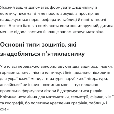
Якісний зошит допомагає формувати дисципліну й
естетику письма. Він не просто аркуші, а простір, де
народжуються перші реферати, таблиці й навіть творчі
есе. Багато батьків помічають: коли зошит зручний, дитина
менше відволікається й краще запам’ятовує матеріал.
Основні типи зошитів, які
знадобляться п’ятикласнику
У 5 класі переважно використовують два види розліновки:
горизонтальну лінію та клітинку. Лінія ідеально підходить
для української мови, літератури, зарубіжної літератури,
англійської чи інших іноземних мов — тут важливо
правильно формувати літери й дотримуватися рядків.
Клітинка незамінна для математики, геометрії, фізики, хімії
та географії, бо полегшує креслення графіків, таблиць і
схем.