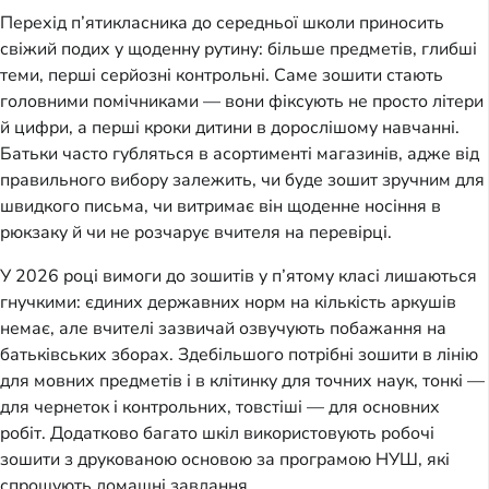
Перехід п’ятикласника до середньої школи приносить
свіжий подих у щоденну рутину: більше предметів, глибші
теми, перші серйозні контрольні. Саме зошити стають
головними помічниками — вони фіксують не просто літери
й цифри, а перші кроки дитини в дорослішому навчанні.
Батьки часто губляться в асортименті магазинів, адже від
правильного вибору залежить, чи буде зошит зручним для
швидкого письма, чи витримає він щоденне носіння в
рюкзаку й чи не розчарує вчителя на перевірці.
У 2026 році вимоги до зошитів у п’ятому класі лишаються
гнучкими: єдиних державних норм на кількість аркушів
немає, але вчителі зазвичай озвучують побажання на
батьківських зборах. Здебільшого потрібні зошити в лінію
для мовних предметів і в клітинку для точних наук, тонкі —
для чернеток і контрольних, товстіші — для основних
робіт. Додатково багато шкіл використовують робочі
зошити з друкованою основою за програмою НУШ, які
спрощують домашні завдання.