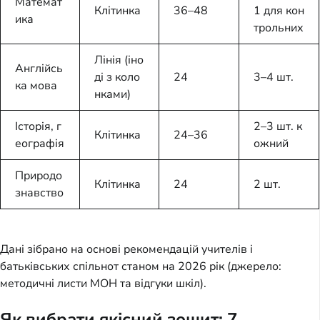
Математ
Клітинка
36–48
1 для кон
ика
трольних
Лінія (іно
Англійсь
ді з коло
24
3–4 шт.
ка мова
нками)
Історія, г
2–3 шт. к
Клітинка
24–36
еографія
ожний
Природо
Клітинка
24
2 шт.
знавство
Дані зібрано на основі рекомендацій учителів і
батьківських спільнот станом на 2026 рік (джерело:
методичні листи МОН та відгуки шкіл).
Як вибрати якісний зошит: 7