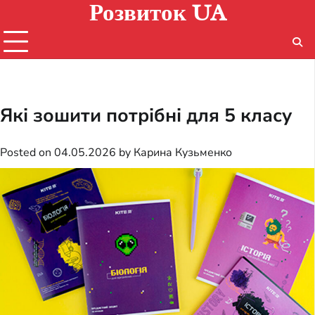
Розвиток UA
Skip
to
content
Які зошити потрібні для 5 класу
Posted on
04.05.2026
by
Карина Кузьменко