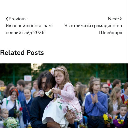
Post
Previous:
Next:
Як оновити інстаграм:
Як отримати громадянство
navigation
повний гайд 2026
Швейцарії
Related Posts