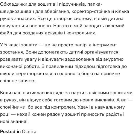
Обкладинки для зошитів і підручників, папка-
швидкозшивач для зберігання, коректор-стрічка й кілька
ручок запасних. Все це створює систему, в якій дитина
почувається впевнено. Багато сімей заводять окремий
файл для розданих аркушів і контрольних.
У 5 класі зошити — це не просто папір, а інструмент
зростання. Вони допомагають дитині організуватися,
розвивати увагу й відчувати задоволення від акуратно
виконаної роботи. З правильним підходом підготовка до
школи перетворюється з головного болю на приємне
спільне заняття.
Коли ваш п’ятикласник сяде за парти з якісними зошитами
в руках, він відчує себе готовим до нових викликів. А ви —
спокійними, бо все під контролем. Удачі в навчальному
році — нехай кожен рядок у зошиті приносить радість і
нові знання!
Posted in
Освіта