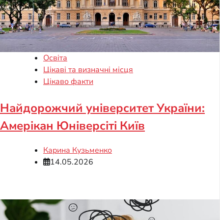
Освіта
Цікаві та визначні місця
Цікаво факти
Найдорожчий університет України:
Амерікан Юніверсіті Київ
Карина Кузьменко
14.05.2026