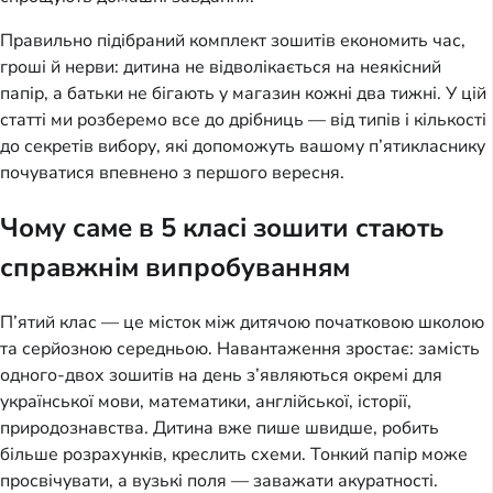
Правильно підібраний комплект зошитів економить час,
гроші й нерви: дитина не відволікається на неякісний
папір, а батьки не бігають у магазин кожні два тижні. У цій
статті ми розберемо все до дрібниць — від типів і кількості
до секретів вибору, які допоможуть вашому п’ятикласнику
почуватися впевнено з першого вересня.
Чому саме в 5 класі зошити стають
справжнім випробуванням
П’ятий клас — це місток між дитячою початковою школою
та серйозною середньою. Навантаження зростає: замість
одного-двох зошитів на день з’являються окремі для
української мови, математики, англійської, історії,
природознавства. Дитина вже пише швидше, робить
більше розрахунків, креслить схеми. Тонкий папір може
просвічувати, а вузькі поля — заважати акуратності.