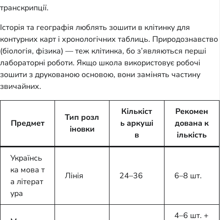
транскрипції.
Історія та географія люблять зошити в клітинку для
контурних карт і хронологічних таблиць. Природознавство
(біологія, фізика) — теж клітинка, бо з’являються перші
лабораторні роботи. Якщо школа використовує робочі
зошити з друкованою основою, вони замінять частину
звичайних.
Кількіст
Рекомен
Тип розл
Предмет
ь аркуші
дована к
іновки
в
ількість
Українсь
ка мова т
Лінія
24–36
6–8 шт.
а літерат
ура
4–6 шт. +