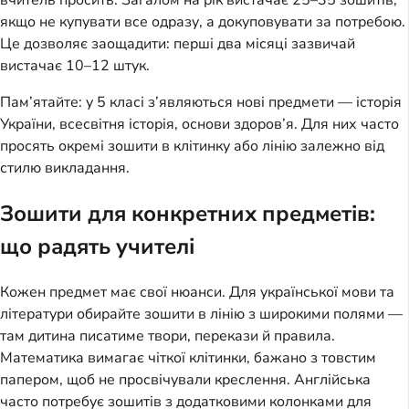
вчитель просить. Загалом на рік вистачає 25–35 зошитів,
якщо не купувати все одразу, а докуповувати за потребою.
Це дозволяє заощадити: перші два місяці зазвичай
вистачає 10–12 штук.
Пам’ятайте: у 5 класі з’являються нові предмети — історія
України, всесвітня історія, основи здоров’я. Для них часто
просять окремі зошити в клітинку або лінію залежно від
стилю викладання.
Зошити для конкретних предметів:
що радять учителі
Кожен предмет має свої нюанси. Для української мови та
літератури обирайте зошити в лінію з широкими полями —
там дитина писатиме твори, перекази й правила.
Математика вимагає чіткої клітинки, бажано з товстим
папером, щоб не просвічували креслення. Англійська
часто потребує зошитів з додатковими колонками для