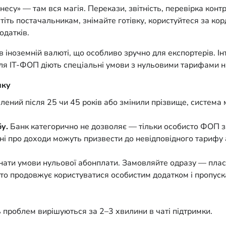
у» — там вся магія. Перекази, звітність, перевірка контра
атіть постачальникам, знімайте готівку, користуйтеся за к
одатків.
в іноземній валюті, що особливо зручно для експортерів. 
 Для IT-ФОП діють спеціальні умови з нульовими тарифами н
нку
ений після 25 чи 45 років або змінили прізвище, система 
у.
Банк категорично не дозволяє — тільки особисто ФОП з
і про доходи можуть призвести до невідповідного тарифу
нати умови нульової абонплати. Замовляйте одразу — пласт
то продовжує користуватися особистим додатком і пропускає
ь проблем вирішуються за 2–3 хвилини в чаті підтримки.