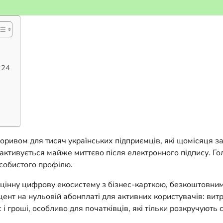
т24
ивом для тисяч українських підприємців, які щомісяця зап
 активується майже миттєво після електронного підпису. Г
особистого профілю.
цінну цифрову екосистему з бізнес-карткою, безкоштовним 
нт на нульовій абонплаті для активних користувачів: витра
і гроші, особливо для початківців, які тільки розкручують 