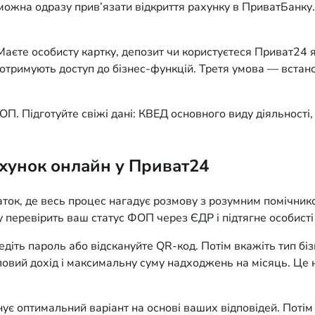
можна одразу прив’язати відкриття рахунку в ПриватБанку.
Маєте особисту картку, депозит чи користуєтеся Приват24 
нти отримують доступ до бізнес-функцій. Третя умова — вст
П. Підготуйте свіжі дані: КВЕД основного виду діяльності,
ахунок онлайн у Приват24
к, де весь процес нагадує розмову з розумним помічником
у перевірить ваш статус ФОП через ЄДР і підтягне особисті 
ведіть пароль або відскануйте QR-код. Потім вкажіть тип б
овий дохід і максимальну суму надходжень на місяць. Це не
є оптимальний варіант на основі ваших відповідей. Потім 