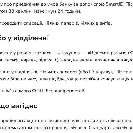
ву про приєднання до умов банку за допомогою SmartID. Піс
гом 30 хвилин, максимум 24 години.
роводити операції. Ніяких паперів, ніяких візитів.
о у відділенні
ank.ua у розділ «Бізнес» — «Рахунок» — «Відкрити рахунок
а, тариф, картка, підпис. QR-код на екрані дозволяє швид
ріант у відділенні. Візьміть паспорт (або ID-картку), ІПН 
трохи більше часу, але підійде, якщо потрібна консультація
 на ім’я самого ФОП, без довіреностей.
 що вигідно
робивши акцент на активності клієнтів замість фіксованої 
м система автоматично пропонує «Бізнес Стандарт» або «Біз