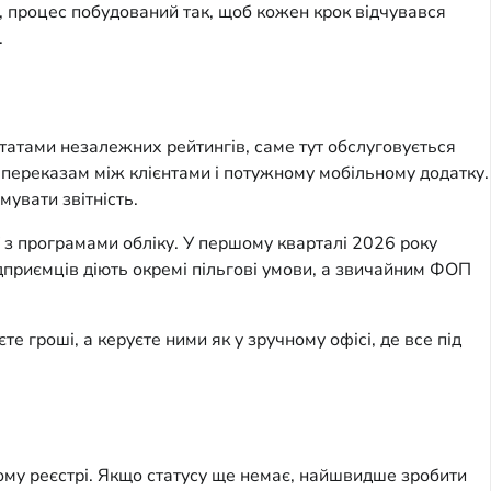
, процес побудований так, щоб кожен крок відчувався
.
ьтатами незалежних рейтингів, саме тут обслуговується
 переказам між клієнтами і потужному мобільному додатку.
мувати звітність.
ї з програмами обліку. У першому кварталі 2026 року
підприємців діють окремі пільгові умови, а звичайним ФОП
 гроші, а керуєте ними як у зручному офісі, де все під
ому реєстрі. Якщо статусу ще немає, найшвидше зробити