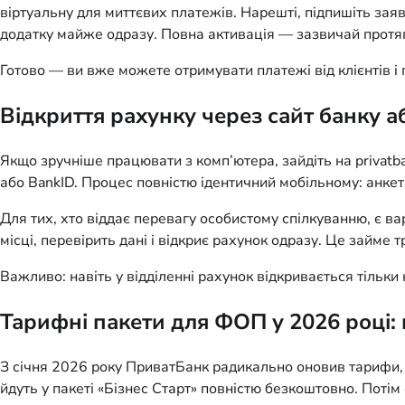
віртуальну для миттєвих платежів. Нарешті, підпишіть зая
додатку майже одразу. Повна активація — зазвичай протя
Готово — ви вже можете отримувати платежі від клієнтів і п
Відкриття рахунку через сайт банку аб
Якщо зручніше працювати з комп’ютера, зайдіть на privatb
або BankID. Процес повністю ідентичний мобільному: анкет
Для тих, хто віддає перевагу особистому спілкуванню, є ва
місці, перевірить дані і відкриє рахунок одразу. Це займе 
Важливо: навіть у відділенні рахунок відкривається тільки
Тарифні пакети для ФОП у 2026 році:
З січня 2026 року ПриватБанк радикально оновив тарифи, з
йдуть у пакеті «Бізнес Старт» повністю безкоштовно. Поті