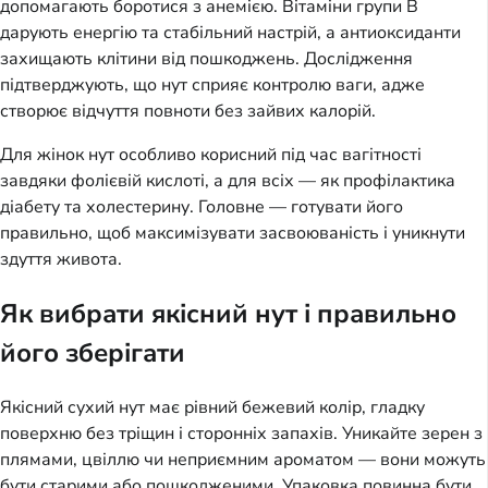
допомагають боротися з анемією. Вітаміни групи В
дарують енергію та стабільний настрій, а антиоксиданти
захищають клітини від пошкоджень. Дослідження
підтверджують, що нут сприяє контролю ваги, адже
створює відчуття повноти без зайвих калорій.
Для жінок нут особливо корисний під час вагітності
завдяки фолієвій кислоті, а для всіх — як профілактика
діабету та холестерину. Головне — готувати його
правильно, щоб максимізувати засвоюваність і уникнути
здуття живота.
Як вибрати якісний нут і правильно
його зберігати
Якісний сухий нут має рівний бежевий колір, гладку
поверхню без тріщин і сторонніх запахів. Уникайте зерен з
плямами, цвіллю чи неприємним ароматом — вони можуть
бути старими або пошкодженими. Упаковка повинна бути