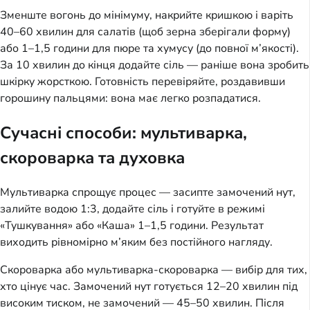
Зменште вогонь до мінімуму, накрийте кришкою і варіть
40–60 хвилин для салатів (щоб зерна зберігали форму)
або 1–1,5 години для пюре та хумусу (до повної м’якості).
За 10 хвилин до кінця додайте сіль — раніше вона зробить
шкірку жорсткою. Готовність перевіряйте, роздавивши
горошину пальцями: вона має легко розпадатися.
Сучасні способи: мультиварка,
скороварка та духовка
Мультиварка спрощує процес — засипте замочений нут,
залийте водою 1:3, додайте сіль і готуйте в режимі
«Тушкування» або «Каша» 1–1,5 години. Результат
виходить рівномірно м’яким без постійного нагляду.
Скороварка або мультиварка-скороварка — вибір для тих,
хто цінує час. Замочений нут готується 12–20 хвилин під
високим тиском, не замочений — 45–50 хвилин. Після