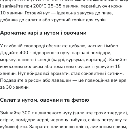
і запікайте при 200°C 25–35 хвилин, перемішуючи кожні
10 хвилин. Готовий нут — ідеальна закуска до пива,
добавка до салатів або хрусткий топінг для супів.
Ароматне карі з нутом і овочами
У глибокій сковороді обсмажте цибулю, часник і імбир.
Додайте 400 г відвареного нуту, нарізані помідори,
моркву, шпинат і спеції (каррі, куркума, коріандр). Залийте
кокосовим молоком або томатним соусом і тушкуйте 15
хвилин. Нут вбирає всі аромати, стає соковитим і ситним.
Подавайте з рисом або лавашем — це повноцінна вечеря
за 30 хвилин.
Салат з нутом, овочами та фетою
Змішайте 300 г відвареного нуту (залиште трохи твердим),
огірки, помідори черрі, червону цибулю, свіжу петрушку та
кубики фети. Заправте оливковою олією, лимонним соком,