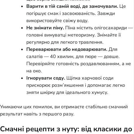
Варити в тій самій воді, де замочували.
Це
погіршує смак і засвоюваність. Завжди
використовуйте свіжу воду.
Не знімати піну.
Піна містить олігосахариди —
головні винуватці метеоризму. Знімайте її
регулярно для легкого травлення.
Переварювати або недоварювати.
Для
салатів — 40 хвилин, для пюре — довше.
Перевіряйте готовність роздавлюванням, а не
на око.
Ігнорувати соду.
Щіпка харчової соди
прискорює розм’якшення і допомагає легко
зняти шкірку для ідеального хумусу.
Уникаючи цих помилок, ви отримаєте стабільно смачний
результат навіть з першого разу.
Смачні рецепти з нуту: від класики до