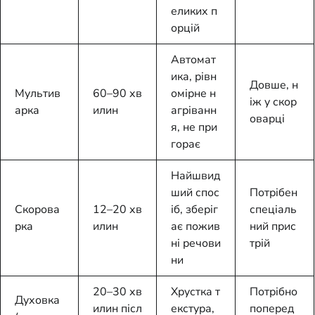
еликих п
орцій
Автомат
ика, рівн
Довше, н
Мультив
60–90 хв
омірне н
іж у скор
арка
илин
агріванн
оварці
я, не при
горає
Найшвид
ший спос
Потрібен
Скорова
12–20 хв
іб, зберіг
спеціаль
рка
илин
ає пожив
ний прис
ні речови
трій
ни
20–30 хв
Хрустка т
Потрібно
Духовка
илин післ
екстура,
поперед