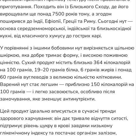
приготування. Походить він із Близького Сходу, де його
вирощували ще понад 7500 років тому, а згодом
поширився до Індії, Ефіопії, Греції та Риму. Сьогодні нут —
основа середземноморської, індійської та близькосхідної
кухні, від класичного хумусу до гострих карі.
У порівнянні з іншими бобовими нут вирізняється щільною
шкіркою, яка добре тримає форму, і високою поживною
цінністю. Сухий продукт містить близько 364 кілокалорій
на 100 грамів, 19–20 грамів білка, 6 грамів жирів і понад
60 грамів вуглеводів з великою кількістю клітковини.
Варений нут стає легшим — приблизно 150 кілокалорій на
100 грамів — і легко засвоюється, особливо після
замочування, яке зменшує антинутрієнти.
Цей продукт ідеально вписується в сучасні тренди
здорового харчування: він дає тривале відчуття ситості,
підтримує рівень цукру в крові завдяки низькому
глікемічному індексу та постачає організм залізом,