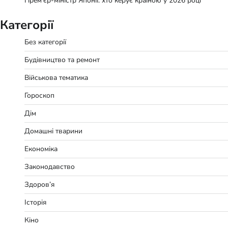
Прем’єр-міністр Японії: хто керує країною у 2026 році
Категорії
Без категорії
Будівництво та ремонт
Військова тематика
Гороскоп
Дім
Домашні тварини
Економіка
Законодавство
Здоров’я
Історія
Кіно