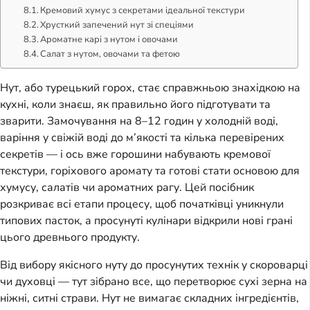
Кремовий хумус з секретами ідеальної текстури
Хрусткий запечений нут зі спеціями
Ароматне карі з нутом і овочами
Салат з нутом, овочами та фетою
Нут, або турецький горох, стає справжньою знахідкою на
кухні, коли знаєш, як правильно його підготувати та
зварити. Замочування на 8–12 годин у холодній воді,
варіння у свіжій воді до м’якості та кілька перевірених
секретів — і ось вже горошини набувають кремової
текстури, горіхового аромату та готові стати основою для
хумусу, салатів чи ароматних рагу. Цей посібник
розкриває всі етапи процесу, щоб початківці уникнули
типових пасток, а просунуті кулінари відкрили нові грані
цього древнього продукту.
Від вибору якісного нуту до просунутих технік у скороварці
чи духовці — тут зібрано все, що перетворює сухі зерна на
ніжні, ситні страви. Нут не вимагає складних інгредієнтів,