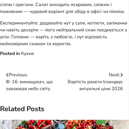
сіллю і орегано. Салат виходить яскравим, свіжим і
поживним — чудовий варіант для обіду в офісі чи пікніка.
Експериментуйте: додавайте нут у супи, котлети, запіканки
чи навіть десерти — його нейтральний смак поєднується з
усім. Головне — варіть з любов’ю, і нут відповість
неймовірним смаком та користю.
Posted in
Кухня
Post
Previous:
Next:
Ф-16: винищувач, що
Вартість ракети Іскандер:
navigation
завоював небо світу
актуальні ціни 2026
Related Posts