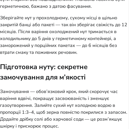
герметичною, бажано з датою фасування.
Зберігайте нут у прохолодному, сухому місці в щільно
закритій банці або пакеті — так він зберігає свіжість до 12
місяців. Після варіння охолоджений нут тримається в
холодильнику до 5 днів у герметичному контейнері, а
заморожений у порційних пакетах — до 6 місяців без
втрати смаку та поживних речовин.
Підготовка нуту: секретне
замочування для м’якості
Замочування — обов’язковий крок, який скорочує час
варіння вдвічі, покращує засвоюваність і зменшує
газоутворення. Залийте сухий нут холодною водою в
пропорції 1:3–4, щоб зерна повністю покрилися з запасом.
Додайте дрібку солі або харчової соди — це розм’якшує
шкірку і прискорює процес.