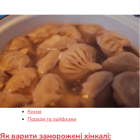
Кухня
Поради та лайфхаки
Як варити заморожені хінкалі: