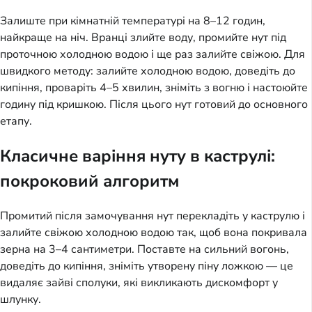
Залиште при кімнатній температурі на 8–12 годин,
найкраще на ніч. Вранці злийте воду, промийте нут під
проточною холодною водою і ще раз залийте свіжою. Для
швидкого методу: залийте холодною водою, доведіть до
кипіння, проваріть 4–5 хвилин, зніміть з вогню і настоюйте
годину під кришкою. Після цього нут готовий до основного
етапу.
Класичне варіння нуту в каструлі:
покроковий алгоритм
Промитий після замочування нут перекладіть у каструлю і
залийте свіжою холодною водою так, щоб вона покривала
зерна на 3–4 сантиметри. Поставте на сильний вогонь,
доведіть до кипіння, зніміть утворену піну ложкою — це
видаляє зайві сполуки, які викликають дискомфорт у
шлунку.