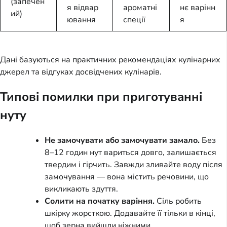
(запечен
я відвар
ароматні
нє варінн
ий)
ювання
спеції
я
Дані базуються на практичних рекомендаціях кулінарних
джерел та відгуках досвідчених кулінарів.
Типові помилки при приготуванні
нуту
Не замочувати або замочувати замало.
Без
8–12 годин нут вариться довго, залишається
твердим і гірчить. Завжди зливайте воду після
замочування — вона містить речовини, що
викликають здуття.
Солити на початку варіння.
Сіль робить
шкірку жорсткою. Додавайте її тільки в кінці,
щоб зерна вийшли ніжними.