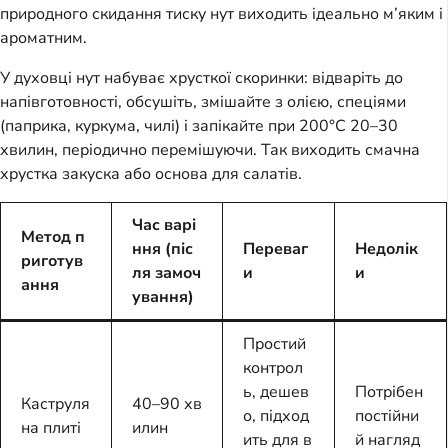
природного скидання тиску нут виходить ідеально м’яким і
ароматним.
У духовці нут набуває хрусткої скоринки: відваріть до
напівготовності, обсушіть, змішайте з олією, спеціями
(паприка, куркума, чилі) і запікайте при 200°C 20–30
хвилин, періодично перемішуючи. Так виходить смачна
хрустка закуска або основа для салатів.
Час варі
Метод п
ння (піс
Переваг
Недолік
риготув
ля замоч
и
и
ання
ування)
Простий
контрол
ь, дешев
Потрібен
Каструля
40–90 хв
о, підход
постійни
на плиті
илин
ить для в
й нагляд