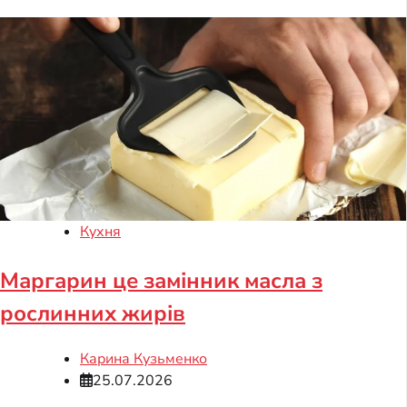
Кухня
Маргарин це замінник масла з
рослинних жирів
Карина Кузьменко
25.07.2026