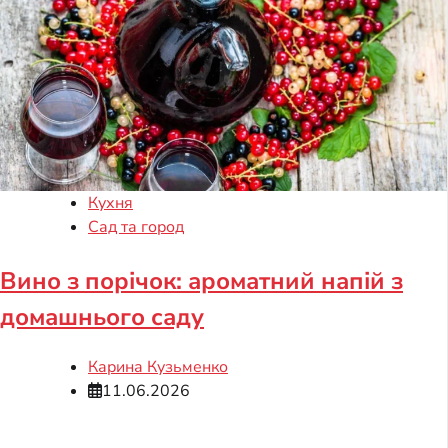
Кухня
Сад та город
Вино з порічок: ароматний напій з
домашнього саду
Карина Кузьменко
11.06.2026