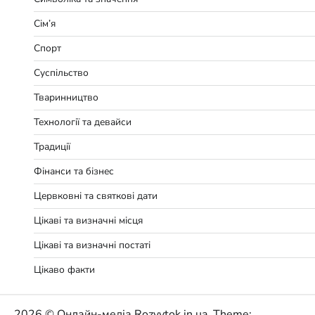
Сім’я
Спорт
Суспільство
Тваринництво
Технології та девайси
Традиції
Фінанси та бізнес
Цервковні та святкові дати
Цікаві та визначні місця
Цікаві та визначні постаті
Цікаво факти
2026 © Онлайн-медіа Rozvytok.in.ua. Theme: