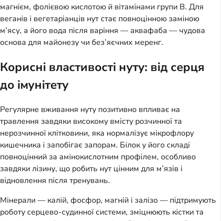
магнієм, фолієвою кислотою й вітамінами групи В. Для
веганів і вегетаріанців нут стає повноцінною заміною
м’ясу, а його вода після варіння — аквафаба — чудова
основа для майонезу чи без’яєчних меренг.
Корисні властивості нуту: від серця
до імунітету
Регулярне вживання нуту позитивно впливає на
травлення завдяки високому вмісту розчинної та
нерозчинної клітковини, яка нормалізує мікрофлору
кишечника і запобігає запорам. Білок у його складі
повноцінний за амінокислотним профілем, особливо
завдяки лізину, що робить нут цінним для м’язів і
відновлення після тренувань.
Мінерали — калій, фосфор, магній і залізо — підтримують
роботу серцево-судинної системи, зміцнюють кістки та