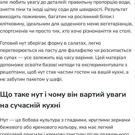
але любить увагу до деталей: правильну пропорцію води,
зняття піни та іноді щіпку соди для швидкості. Результат
виходить поживним, багатим на рослинний білок і
клітковину, ідеальним для щоденного меню вегетаріанців,
спортсменів чи просто тих, хто хоче різноманіття на столі.
Готовий нут зберігає форму в салатах, легко
перетворюється на пасту для фалафелю чи розсипається
в супах — усе залежить від часу варіння. Цей матеріал
допоможе освоїти базові методи та експериментувати з
рецептами, щоб нут став частим гостем на вашій кухні, а
не забутим пакетом у шафі.
Що таке нут і чому він вартий уваги
на сучасній кухні
Нут — це бобова культура з гладкими, круглими зернами
бежевого або кремового кольору, яка має легкий
горіховий присмак і кремову текстуру після правильного