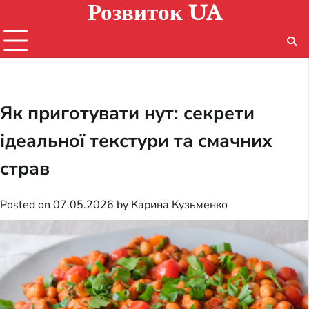
Розвиток UA
Skip
to
content
Як приготувати нут: секрети
ідеальної текстури та смачних
страв
Posted on
07.05.2026
by
Карина Кузьменко