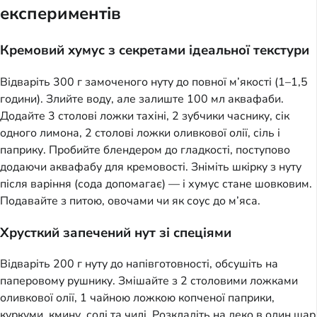
експериментів
Кремовий хумус з секретами ідеальної текстури
Відваріть 300 г замоченого нуту до повної м’якості (1–1,5
години). Злийте воду, але залиште 100 мл аквафаби.
Додайте 3 столові ложки тахіні, 2 зубчики часнику, сік
одного лимона, 2 столові ложки оливкової олії, сіль і
паприку. Пробийте блендером до гладкості, поступово
додаючи аквафабу для кремовості. Зніміть шкірку з нуту
після варіння (сода допомагає) — і хумус стане шовковим.
Подавайте з питою, овочами чи як соус до м’яса.
Хрусткий запечений нут зі спеціями
Відваріть 200 г нуту до напівготовності, обсушіть на
паперовому рушнику. Змішайте з 2 столовими ложками
оливкової олії, 1 чайною ложкою копченої паприки,
куркуми, кмину, солі та чилі. Розкладіть на деко в один шар