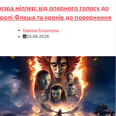
езра міллер: від оперного голосу до
ролі Флеша та кроків до повернення
Карина Кузьменко
20.06.2026