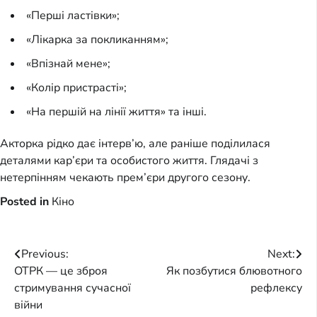
«Перші ластівки»;
«Лікарка за покликанням»;
«Впізнай мене»;
«Колір пристрасті»;
«На першій на лінії життя» та інші.
Акторка рідко дає інтерв’ю, але раніше поділилася
деталями кар’єри та особистого життя. Глядачі з
нетерпінням чекають прем’єри другого сезону.
Posted in
Кіно
Post
Previous:
Next:
ОТРК — це зброя
Як позбутися блювотного
navigation
стримування сучасної
рефлексу
війни