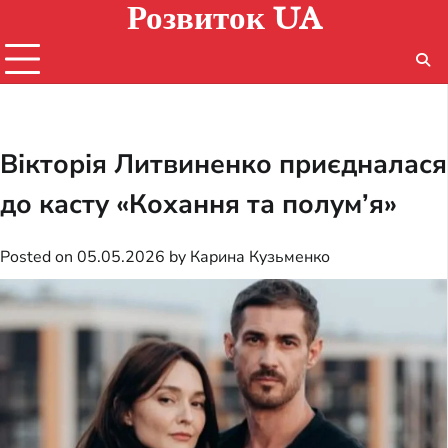
Розвиток UA
Skip
to
content
Вікторія Литвиненко приєдналася
до касту «Кохання та полум’я»
Posted on
05.05.2026
by
Карина Кузьменко