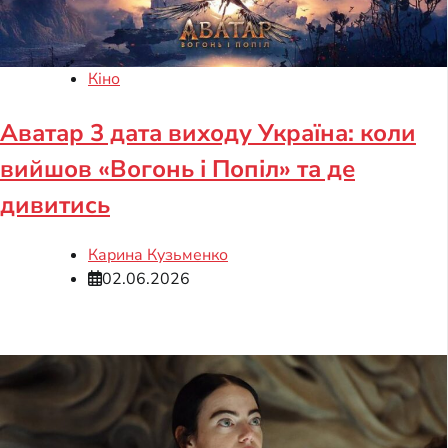
Кіно
Аватар 3 дата виходу Україна: коли
вийшов «Вогонь і Попіл» та де
дивитись
Карина Кузьменко
02.06.2026