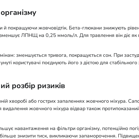
 організму
и й покращуючи жовчовідтік. Бета-глюкани знижують рівен
 зменшує ЛПНЩ на 0,25 ммоль/л. Для травлення він діє як 
мінам: зменшується тривога, покращується сон. При застуд
нуті користувачі поєднують його з дієтою для стабільного
ий розбір ризиків
яній хворобі або гострих запаленнях жовчного міхура. Са
сля видалення жовчного міхура відвар також протипоказани
ільшує навантаження на фільтри організму, потенційно погі
е більше знизити тиск, викликаючи запаморочення. Підвище