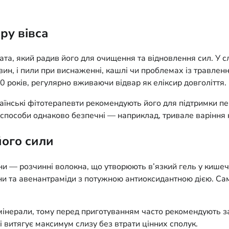
ру вівса
ата, який радив його для очищення та відновлення сил. У с
н, і пили при виснаженні, кашлі чи проблемах із травлен
 років, регулярно вживаючи відвар як еліксир довголіття.
аїнські фітотерапевти рекомендують його для підтримки печ
 способи однаково безпечні — наприклад, тривале варіння 
його сили
и — розчинні волокна, що утворюють в’язкий гель у кишечни
оніни та авенантраміди з потужною антиоксидантною дією. 
 мінерали, тому перед приготуванням часто рекомендують з
і витягує максимум слизу без втрати цінних сполук.