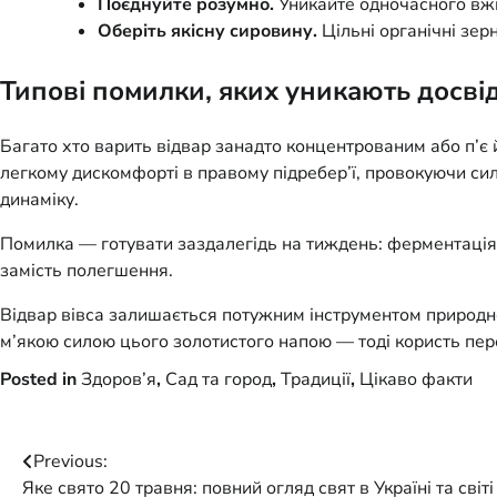
Поєднуйте розумно.
Уникайте одночасного вжи
Оберіть якісну сировину.
Цільні органічні зер
Типові помилки, яких уникають досвід
Багато хто варить відвар занадто концентрованим або п’є 
легкому дискомфорті в правому підребер’ї, провокуючи сил
динаміку.
Помилка — готувати заздалегідь на тиждень: ферментація
замість полегшення.
Відвар вівса залишається потужним інструментом природно
м’якою силою цього золотистого напою — тоді користь пер
Posted in
Здоров’я
,
Сад та город
,
Традиції
,
Цікаво факти
Post
Previous:
Яке свято 20 травня: повний огляд свят в Україні та світі