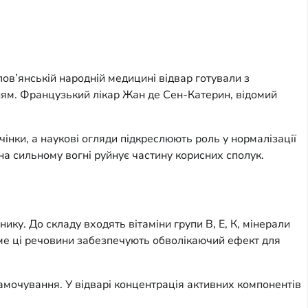
лов’янській народній медицині відвар готували з
ням. Французький лікар Жан де Сен-Катерин, відомий
інки, а наукові огляди підкреслюють роль у нормалізації
на сильному вогні руйнує частину корисних сполук.
ку. До складу входять вітаміни групи B, Е, К, мінерали
Саме ці речовини забезпечують обволікаючий ефект для
амочування. У відварі концентрація активних компонентів