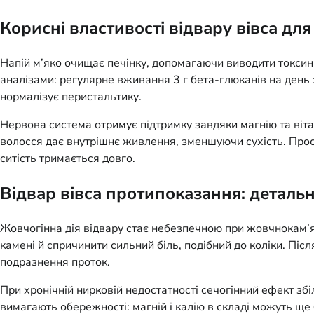
Корисні властивості відвару вівса для
Напій м’яко очищає печінку, допомагаючи виводити токсин
аналізами: регулярне вживання 3 г бета-глюканів на день
нормалізує перистальтику.
Нервова система отримує підтримку завдяки магнію та віта
волосся дає внутрішнє живлення, зменшуючи сухість. Просу
ситість тримається довго.
Відвар вівса протипоказання: детальн
Жовчогінна дія відвару стає небезпечною при жовчнокам’
камені й спричинити сильний біль, подібний до коліки. Пі
подразнення проток.
При хронічній нирковій недостатності сечогінний ефект зб
вимагають обережності: магній і калію в складі можуть щ