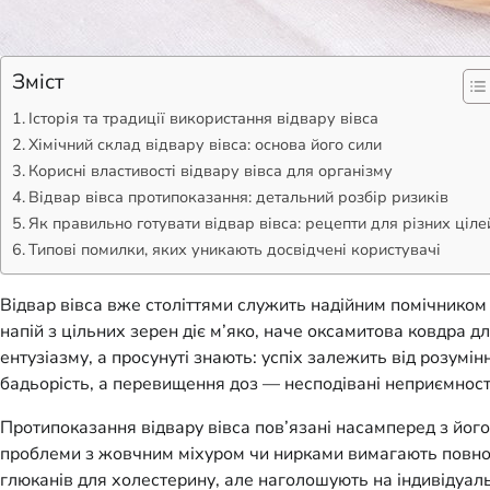
Зміст
Історія та традиції використання відвару вівса
Хімічний склад відвару вівса: основа його сили
Корисні властивості відвару вівса для організму
Відвар вівса протипоказання: детальний розбір ризиків
Як правильно готувати відвар вівса: рецепти для різних ціле
Типові помилки, яких уникають досвідчені користувачі
Відвар вівса вже століттями служить надійним помічником 
напій з цільних зерен діє м’яко, наче оксамитова ковдра 
ентузіазму, а просунуті знають: успіх залежить від розум
бадьорість, а перевищення доз — несподівані неприємност
Протипоказання відвару вівса пов’язані насамперед з його 
проблеми з жовчним міхуром чи нирками вимагають повної 
глюканів для холестерину, але наголошують на індивідуаль