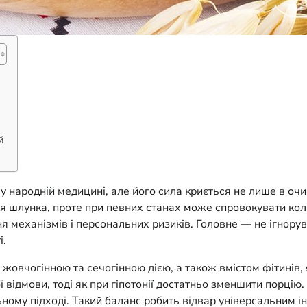
й
у народній медицині, але його сила криється не лише в очи
для шлунка, проте при певних станах може спровокувати ко
іння механізмів і персональних ризиків. Головне — не ігно
і.
жовчогінною та сечогінною дією, а також вмістом фітинів, 
відмови, тоді як при гіпотонії достатньо зменшити порцію
ному підході. Такий баланс робить відвар універсальним ін