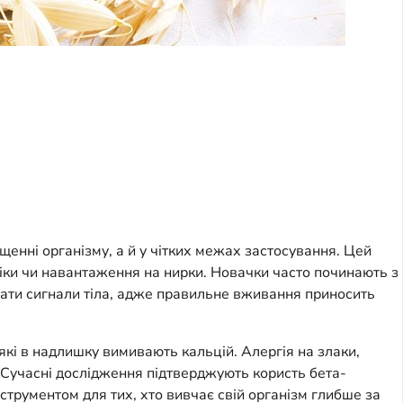
щенні організму, а й у чітких межах застосування. Цей
ліки чи навантаження на нирки. Новачки часто починають з
рувати сигнали тіла, адже правильне вживання приносить
які в надлишку вимивають кальцій. Алергія на злаки,
. Сучасні дослідження підтверджують користь бета-
струментом для тих, хто вивчає свій організм глибше за