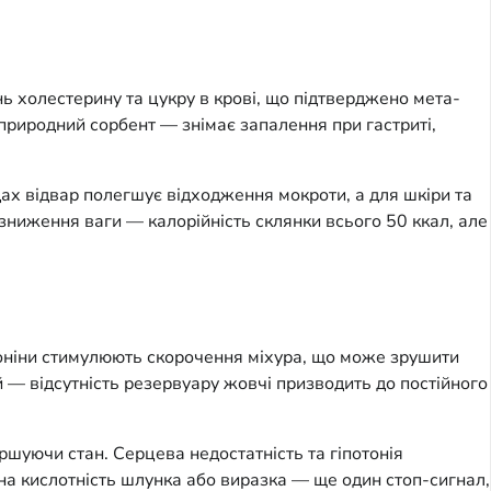
ь холестерину та цукру в крові, що підтверджено мета-
природний сорбент — знімає запалення при гастриті,
ах відвар полегшує відходження мокроти, а для шкіри та
 зниження ваги — калорійність склянки всього 50 ккал, але
поніни стимулюють скорочення міхура, що може зрушити
й — відсутність резервуару жовчі призводить до постійного
ршуючи стан. Серцева недостатність та гіпотонія
на кислотність шлунка або виразка — ще один стоп-сигнал,