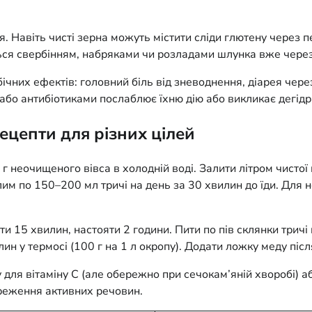
. Навіть чисті зерна можуть містити сліди глютену через 
ься свербінням, набряками чи розладами шлунка вже через
ічних ефектів: головний біль від зневоднення, діарея чер
 або антибіотиками послаблює їхню дію або викликає дегідр
рецепти для різних цілей
 неочищеного вівса в холодній воді. Залити літром чистої 
м по 150–200 мл тричі на день за 30 хвилин до їди. Для н
ти 15 хвилин, настояти 2 години. Пити по пів склянки трич
ин у термосі (100 г на 1 л окропу). Додати ложку меду після
ля вітаміну C (але обережно при сечокам’яній хворобі) або
ереження активних речовин.