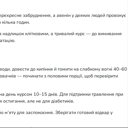
перехресне забруднення, а авенін у деяких людей провокує
 кілька годин.
ез надлишок клітковини, а тривалий курс — до вимивання
атацію.
води, довести до кипіння й томити на слабкому вогні 40–60
овачків — починати з половини порції, щоб перевірити
і на день курсом 10–15 днів. Для підтримки травлення при
 остигання, але не для діабетиків.
 м’яту для заспокоєння. Зберігати готовий відвар у