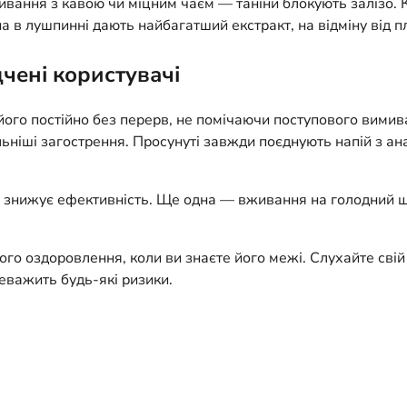
вання з кавою чи міцним чаєм — таніни блокують залізо. 
на в лушпинні дають найбагатший екстракт, на відміну від 
чені користувачі
його постійно без перерв, не помічаючи поступового вимива
ьніші загострення. Просунуті завжди поєднують напій з ана
 знижує ефективність. Ще одна — вживання на голодний шл
го оздоровлення, коли ви знаєте його межі. Слухайте сві
еважить будь-які ризики.