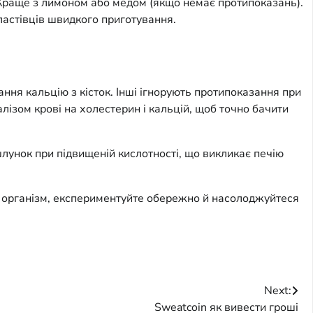
Краще з лимоном або медом (якщо немає протипоказань).
пластівців швидкого приготування.
ння кальцію з кісток. Інші ігнорують протипоказання при
лізом крові на холестерин і кальцій, щоб точно бачити
унок при підвищеній кислотності, що викликає печію
й організм, експериментуйте обережно й насолоджуйтеся
Next:
Sweatcoin як вивести гроші