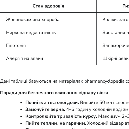
Стан здоров’я
Ри
Жовчнокам’яна хвороба
Коліки, заг
Ниркова недостатність
Зростання 
Гіпотонія
Запамороч
Алергія на злаки
Шкірні реак
Дані таблиці базуються на матеріалах pharmencyclopedia.co
Поради для безпечного вживання відвару вівса
Почніть з тестової дози.
Випийте 50 мл і спост
Замочуйте зерна.
4–6 годин у холодній воді з
Контролюйте тривалість курсу.
Максимум 2–3 
Пийте теплим, не гарячим.
Холодний відвар вт