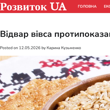
Розвиток UA
Skip
ГОЛОВНА
ЕК
to
content
Відвар вівса протипоказан
Posted on
12.05.2026
by
Карина Кузьменко