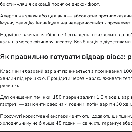
бо стимуляція секреції посилює дискомфорт.
Алергія на злаки або целіакія — абсолютне протипоказання
імунну реакцію. Індивідуальна непереносимість проявляєт
Надмірне вживання (більше 1 л на день) призводить до поб
кальцію через фітинову кислоту. Комбінація з діуретиками
Як правильно готувати відвар вівса: 
Класичний базовий варіант починається з промивання 100 г
хвилин під кришкою. Процідити через марлю, вживати тепли
реакцію.
Для очищення печінки: 150 г зерен залити 1,5 л води, вари
гастриті — замочити овес на 4 години, потім варити 30 хвил
Просунуті користувачі експериментують: додають шипшину д
холодильнику не більше 48 годин — свіжість гарантує зб