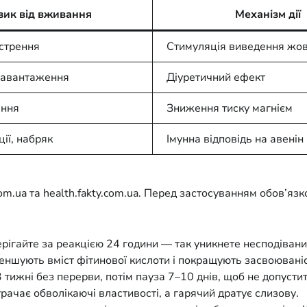
зик від вживання
Механізм дії
острення
Стимуляція виведення жов
навантаження
Діуретичний ефект
ення
Зниження тиску магнієм
ції, набряк
Імунна відповідь на авенін
m.ua та health.fakty.com.ua. Перед застосуванням обов’язко
ерігайте за реакцією 24 години — так уникнете несподівани
меншують вміст фітинової кислоти і покращують засвоюваніс
тижні без перерви, потім пауза 7–10 днів, щоб не допусти
рачає обволікаючі властивості, а гарячий дратує слизову.