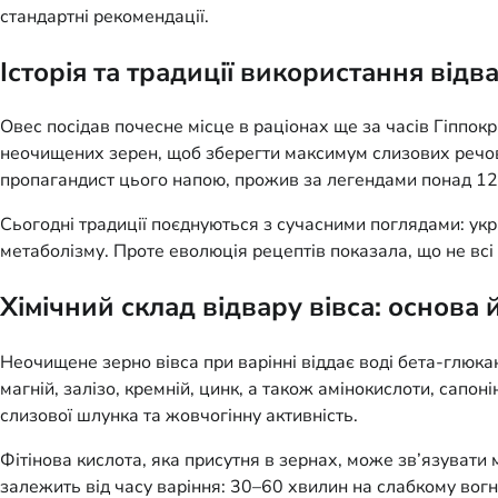
стандартні рекомендації.
Історія та традиції використання відва
Овес посідав почесне місце в раціонах ще за часів Гіппокр
неочищених зерен, щоб зберегти максимум слизових речови
пропагандист цього напою, прожив за легендами понад 120
Сьогодні традиції поєднуються з сучасними поглядами: укр
метаболізму. Проте еволюція рецептів показала, що не всі
Хімічний склад відвару вівса: основа 
Неочищене зерно вівса при варінні віддає воді бета-глюкан
магній, залізо, кремній, цинк, а також амінокислоти, сап
слизової шлунка та жовчогінну активність.
Фітінова кислота, яка присутня в зернах, може зв’язувати
залежить від часу варіння: 30–60 хвилин на слабкому вогн