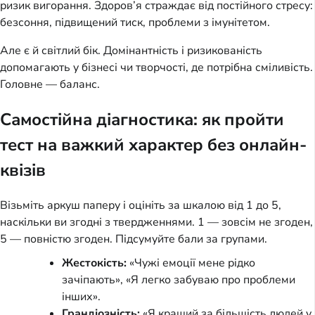
ризик вигорання. Здоров’я страждає від постійного стресу:
безсоння, підвищений тиск, проблеми з імунітетом.
Але є й світлий бік. Домінантність і ризикованість
допомагають у бізнесі чи творчості, де потрібна сміливість.
Головне — баланс.
Самостійна діагностика: як пройти
тест на важкий характер без онлайн-
квізів
Візьміть аркуш паперу і оцініть за шкалою від 1 до 5,
наскільки ви згодні з твердженнями. 1 — зовсім не згоден,
5 — повністю згоден. Підсумуйте бали за групами.
Жестокість:
«Чужі емоції мене рідко
зачіпають», «Я легко забуваю про проблеми
інших».
Грандіозність:
«Я кращий за більшість людей у