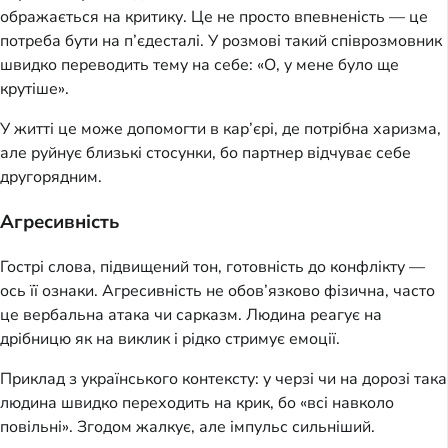
ображається на критику. Це не просто впевненість — це
потреба бути на п’єдесталі. У розмові такий співрозмовник
швидко переводить тему на себе: «О, у мене було ще
крутіше».
У житті це може допомогти в кар’єрі, де потрібна харизма,
але руйнує близькі стосунки, бо партнер відчуває себе
другорядним.
Агресивність
Гострі слова, підвищений тон, готовність до конфлікту —
ось її ознаки. Агресивність не обов’язково фізична, часто
це вербальна атака чи сарказм. Людина реагує на
дрібницю як на виклик і рідко стримує емоції.
Приклад з українського контексту: у черзі чи на дорозі така
людина швидко переходить на крик, бо «всі навколо
повільні». Згодом жалкує, але імпульс сильніший.