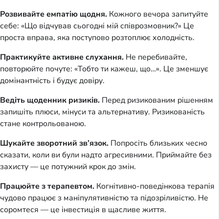
Розвивайте емпатію щодня.
Кожного вечора запитуйте
себе: «Що відчував сьогодні мій співрозмовник?» Це
проста вправа, яка поступово розтоплює холодність.
Практикуйте активне слухання.
Не перебивайте,
повторюйте почуте: «Тобто ти кажеш, що…». Це зменшує
домінантність і будує довіру.
Ведіть щоденник ризиків.
Перед ризикованим рішенням
запишіть плюси, мінуси та альтернативу. Ризикованість
стане контрольованою.
Шукайте зворотний зв’язок.
Попросіть близьких чесно
сказати, коли ви були надто агресивними. Приймайте без
захисту — це потужний крок до змін.
Працюйте з терапевтом.
Когнітивно-поведінкова терапія
чудово працює з маніпулятивністю та підозріливістю. Не
соромтеся — це інвестиція в щасливе життя.