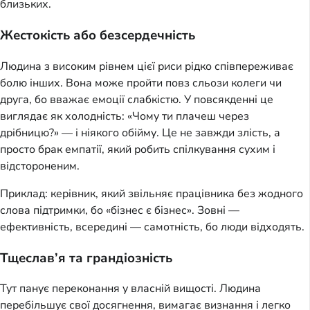
близьких.
Жестокість або безсердечність
Людина з високим рівнем цієї риси рідко співпереживає
болю інших. Вона може пройти повз сльози колеги чи
друга, бо вважає емоції слабкістю. У повсякденні це
виглядає як холодність: «Чому ти плачеш через
дрібницю?» — і ніякого обійму. Це не завжди злість, а
просто брак емпатії, який робить спілкування сухим і
відстороненим.
Приклад: керівник, який звільняє працівника без жодного
слова підтримки, бо «бізнес є бізнес». Зовні —
ефективність, всередині — самотність, бо люди відходять.
Тщеслав’я та грандіозність
Тут панує переконання у власній вищості. Людина
перебільшує свої досягнення, вимагає визнання і легко