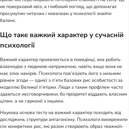
не поверховий квіз, а глибокий погляд, що допомагає
просунутим читачам і новачкам у психології знайти
баланс.
Що таке важкий характер у сучасній
психології
Важкий характер проявляється в поведінці, яка робить
взаємодію з людиною напруженою, навіть якщо вона не
має злих намірів. Психологи пов’язують його з низьким
рівнем згоди — однієї з п’яти базових рис особистості за
моделлю Великої п’ятірки. Люди з таким профілем часто
здаються несговорчивими, бо пріоритет віддають власним
цілям, а не гармонії з іншими.
Наукова основа тесту на важкий характер походить від
досліджень структури антагонізму. Психологи виокремили
сім конкретних рис, які разом створюють образ «важкої»