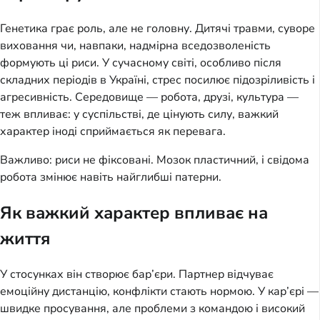
Генетика грає роль, але не головну. Дитячі травми, суворе
виховання чи, навпаки, надмірна вседозволеність
формують ці риси. У сучасному світі, особливо після
складних періодів в Україні, стрес посилює підозріливість і
агресивність. Середовище — робота, друзі, культура —
теж впливає: у суспільстві, де цінують силу, важкий
характер іноді сприймається як перевага.
Важливо: риси не фіксовані. Мозок пластичний, і свідома
робота змінює навіть найглибші патерни.
Як важкий характер впливає на
життя
У стосунках він створює бар’єри. Партнер відчуває
емоційну дистанцію, конфлікти стають нормою. У кар’єрі —
швидке просування, але проблеми з командою і високий