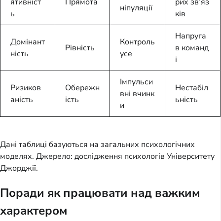
ятивніст
Прямота
рих зв’яз
ніпуляції
ь
ків
Напруга
Домінант
Контроль
Рівність
в команд
ність
усе
і
Імпульси
Ризиков
Обережн
Нестабіл
вні вчинк
аність
ість
ьність
и
Дані таблиці базуються на загальних психологічних
моделях. Джерело: дослідження психологів Університету
Джорджії.
Поради як працювати над важким
характером