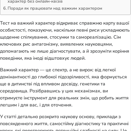
характер без онлайн-квізів
Поради як працювати над важким характером
Тест на важкий характер відкриває справжню карту вашої
особистості, показуючи, наскільки певні риси ускладнюють
щоденне спілкування, стосунки та самореалізацію. Сім
ключових рис антагонізму, виявлених науковцями,
допомагають не лише діагностувати, а й зрозуміти коріння
поведінки, яка іноді відштовхує людей.
Важкий характер — це спектр, а не вирок: від легкої
домінантності до глибокої підозріливості, яка формується
ще в дитинстві під впливом досвіду, генетики та
середовища. Розібравшись у цих механізмах, ви
отримуєте інструмент для реальних змін, що робить життя
легшим і для вас, і для оточення.
У статті детально розкрито наукову основу, приклади з
повсякденного життя, самостійну діагностику та практичні
кроки, які перетворюють потенційні слабкості на силу. Це