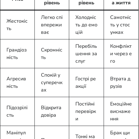
рівень
рівень
а життя
Легко спі
Холодніс
Самотніс
Жестокіс
впережи
ть до емо
ть у стос
ть
ває
цій
унках
Перебіль
Конфлікт
Грандіоз
Скромніс
шення за
и через е
ність
ть
слуг
го
Спокій у
Агресив
Гострі ре
Втрата д
суперечк
ність
акції
рузів
ах
Постійні
Емоційне
Підозрілі
Відкрита
перевірк
виснаже
сть
довіра
и
ння
Маніпул
Брак щи
Тонкі ма