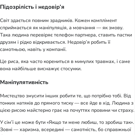
Підозрілість і недовір’я
Світ здається повним зрадників. Кожен комплімент
сприймається як маніпуляція, а мовчання — як змову.
Така людина перевіряє телефон партнера, ставить пастки
друзям і рідко відкривається. Недовір’я робить її
самотньою, навіть у компанії.
Це риса, яка часто корениться в минулих травмах, і саме
вона найбільше виснажує стосунки.
Маніпулятивність
Мистецтво змусити інших робити те, що потрібно тобі. Від
тонких натяків до прямого тиску — все йде в хід. Людина з
цією рисою майстерно грає на почуттях провини чи страху.
У сім’ї це може бути «Якщо ти мене любиш, то зробиш так».
Зовні — харизма, всередині — самотність, бо справжньої