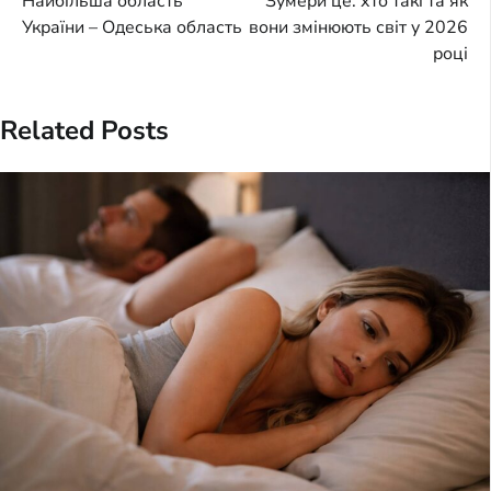
Найбільша область
Зумери це: хто такі та як
navigation
України – Одеська область
вони змінюють світ у 2026
році
Related Posts