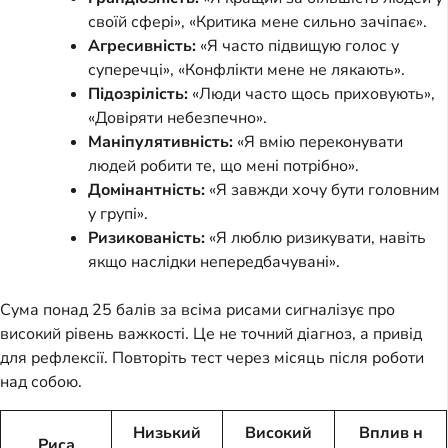
своїй сфері», «Критика мене сильно зачіпає».
Агресивність:
«Я часто підвищую голос у
суперечці», «Конфлікти мене не лякають».
Підозрілість:
«Люди часто щось приховують»,
«Довіряти небезпечно».
Маніпулятивність:
«Я вмію переконувати
людей робити те, що мені потрібно».
Домінантність:
«Я завжди хочу бути головним
у групі».
Ризикованість:
«Я люблю ризикувати, навіть
якщо наслідки непередбачувані».
Сума понад 25 балів за всіма рисами сигналізує про
високий рівень важкості. Це не точний діагноз, а привід
для рефлексії. Повторіть тест через місяць після роботи
над собою.
Низький
Високий
Вплив н
Риса