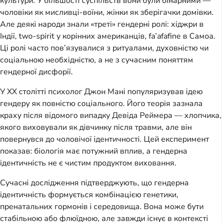
культури. У більшості суспільств вони були бінарними —
чоловіки як мисливці-воїни, жінки як зберігачки домівки.
Але деякі народи знали «треті» гендерні ролі: хіджри в
Індії, two-spirit у корінних американців, fa’afafine в Самоа.
Ці ролі часто пов’язувалися з ритуалами, духовністю чи
соціальною необхідністю, а не з сучасним поняттям
гендерної дисфорії.
У XX столітті психолог Джон Мані популяризував ідею
гендеру як повністю соціального. Його теорія зазнала
краху після відомого випадку Девіда Реймера — хлопчика,
якого виховували як дівчинку після травми, але він
повернувся до чоловічої ідентичності. Цей експеримент
показав: біологія має потужний вплив, а гендерна
ідентичність не є чистим продуктом виховання.
Сучасні дослідження підтверджують, що гендерна
ідентичність формується комбінацією генетики,
пренатальних гормонів і середовища. Вона може бути
стабільною або флюїдною, але завжди існує в контексті