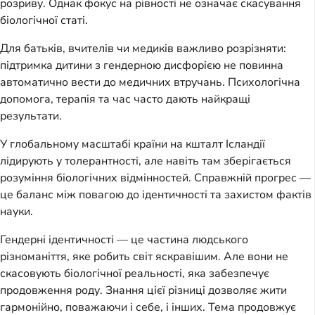
розриву. Однак фокус на рівності не означає скасування
біологічної статі.
Для батьків, вчителів чи медиків важливо розрізняти:
підтримка дитини з гендерною дисфорією не повинна
автоматично вести до медичних втручань. Психологічна
допомога, терапія та час часто дають найкращі
результати.
У глобальному масштабі країни на кшталт Ісландії
лідирують у толерантності, але навіть там зберігається
розуміння біологічних відмінностей. Справжній прогрес —
це баланс між повагою до ідентичності та захистом фактів
науки.
Гендерні ідентичності — це частина людського
різноманіття, яке робить світ яскравішим. Але вони не
скасовують біологічної реальності, яка забезпечує
продовження роду. Знання цієї різниці дозволяє жити
гармонійно, поважаючи і себе, і інших. Тема продовжує