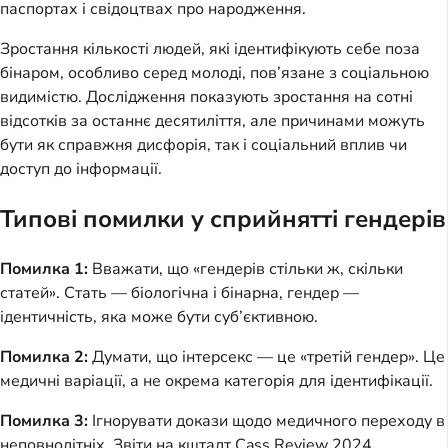
паспортах і свідоцтвах про народження.
Зростання кількості людей, які ідентифікують себе поза
бінаром, особливо серед молоді, пов’язане з соціальною
видимістю. Дослідження показують зростання на сотні
відсотків за останнє десятиліття, але причинами можуть
бути як справжня дисфорія, так і соціальний вплив чи
доступ до інформації.
Типові помилки у сприйнятті гендерів
Помилка 1:
Вважати, що «гендерів стільки ж, скільки
статей». Стать — біологічна і бінарна, гендер —
ідентичність, яка може бути суб’єктивною.
Помилка 2:
Думати, що інтерсекс — це «третій гендер». Це
медичні варіації, а не окрема категорія для ідентифікації.
Помилка 3:
Ігнорувати докази щодо медичного переходу в
неповнолітніх. Звіти на кшталт Cass Review 2024