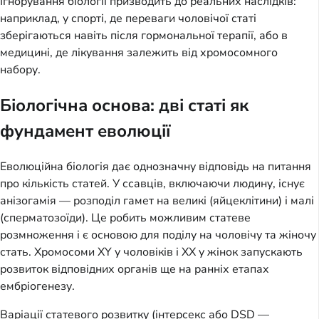
Ігнорування біології призводить до реальних наслідків:
наприклад, у спорті, де переваги чоловічої статі
зберігаються навіть після гормональної терапії, або в
медицині, де лікування залежить від хромосомного
набору.
Біологічна основа: дві статі як
фундамент еволюції
Еволюційна біологія дає однозначну відповідь на питання
про кількість статей. У ссавців, включаючи людину, існує
анізогамія — розподіл гамет на великі (яйцеклітини) і малі
(сперматозоїди). Це робить можливим статеве
розмноження і є основою для поділу на чоловічу та жіночу
стать. Хромосоми XY у чоловіків і XX у жінок запускають
розвиток відповідних органів ще на ранніх етапах
ембріогенезу.
Варіації статевого розвитку (інтерсекс або DSD —