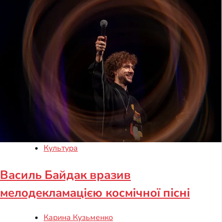
Культура
Василь Байдак вразив
мелодекламацією космічної пісні
Карина Кузьменко