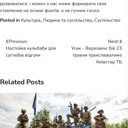
розвиватися, і кожен з нас може формувати своє
ставлення на основі фактів, а не гучних гасел.
Posted in
Культура
,
Людина та суспільство
,
Суспільство
Post
Previous:
Next:
Настойка кульбаби для
Усик – Верховен: бій 23
navigation
суглобів відгуки
травня транслюватиме
Київстар ТБ
Related Posts