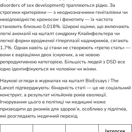
disorders of sex development) трапляються рідко. За
строгими критеріями — з неоднозначними геніталіями чи
невідповідністю хромосом і фенотипу — їх частота
становить близько 0,018%. Широкі оцінки, що включають
легкі аномалії на кшталт синдрому Клайнфельтера чи
легкої форми вродженої гіперплазії наднирників, сягають
1,7%. Однак навіть ці стани не створюють «третю стать» —
вони є варіаціями двох існуючих, а не новою
репродуктивною категорією. Більшість людей з DSD все
одно ідентифікуються як чоловіки чи жінки.
Наукові огляди в журналах на кшталт BioEssays і The
Lancet підтверджують: бінарність статі — це не соціальний
конструкт, а результат мільйонів років еволюції.
Ігнорування цього в політиці чи медицині може
призводити до ризиків для здоров’я, особливо у підлітків,
які розглядають медичний перехід.
Інтерсек