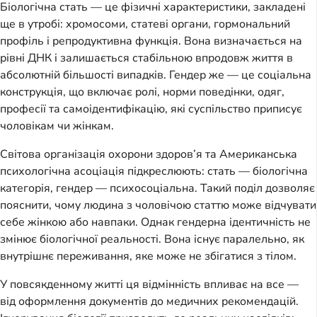
Біологічна стать — це фізичні характеристики, закладені
ще в утробі: хромосоми, статеві органи, гормональний
профіль і репродуктивна функція. Вона визначається на
рівні ДНК і залишається стабільною впродовж життя в
абсолютній більшості випадків. Гендер же — це соціальна
конструкція, що включає ролі, норми поведінки, одяг,
професії та самоідентифікацію, які суспільство приписує
чоловікам чи жінкам.
Світова організація охорони здоров’я та Американська
психологічна асоціація підкреслюють: стать — біологічна
категорія, гендер — психосоціальна. Такий поділ дозволяє
пояснити, чому людина з чоловічою статтю може відчувати
себе жінкою або навпаки. Однак гендерна ідентичність не
змінює біологічної реальності. Вона існує паралельно, як
внутрішнє переживання, яке може не збігатися з тілом.
У повсякденному житті ця відмінність впливає на все —
від оформлення документів до медичних рекомендацій.