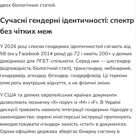
двох біологічних статей.
Сучасні гендерні ідентичності: спектр
без чітких меж
У 2026 році списки гендерних ідентичностей сягають від
58 (як у Facebook 2014 року) до 72 і навіть 200+ у деяких
довідниках для ЛГБТ-спільноти. Серед них — цисгендер
(відповідність біологічній статі), трансгендер, небінарний,
гендерквір, агендер, бігендер, гендерфлюїд. Ці терміни
описують внутрішнє відчуття, а не фізичні зміни.
У США та деяких європейських країнах документи
дозволяють позначку «X» поруч із «M» і «F». В Україні
дискусії тривають навколо інтеграції гендерних підходів у
законодавство: окремі міністерські інструкції пропонують
використовувати «гендер» замість «статі» в документах.
Однак офіційно держава зберігає бінарну систему в