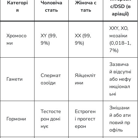
Категорі
Чоловіча
Жіноча с
с/DSD (в
я
стать
тать
аріації)
XXY, XO,
Хромосо
XY (99,
XX (99,
мозаїки
ми
9%)
9%)
(0,018–1,
7%)
Зазвича
й відсутні
Спермат
Яйцекліт
Гамети
або нефу
озоїди
ини
нкціонал
ьні
Змішани
Тестосте
Естроген
й або ати
Гормони
рон домі
і прогест
повий пр
нує
ерон
офіль