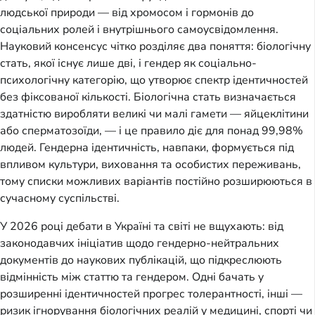
людської природи — від хромосом і гормонів до
соціальних ролей і внутрішнього самоусвідомлення.
Науковий консенсус чітко розділяє два поняття: біологічну
стать, якої існує лише дві, і гендер як соціально-
психологічну категорію, що утворює спектр ідентичностей
без фіксованої кількості. Біологічна стать визначається
здатністю виробляти великі чи малі гамети — яйцеклітини
або сперматозоїди, — і це правило діє для понад 99,98%
людей. Гендерна ідентичність, навпаки, формується під
впливом культури, виховання та особистих переживань,
тому списки можливих варіантів постійно розширюються в
сучасному суспільстві.
У 2026 році дебати в Україні та світі не вщухають: від
законодавчих ініціатив щодо гендерно-нейтральних
документів до наукових публікацій, що підкреслюють
відмінність між статтю та гендером. Одні бачать у
розширенні ідентичностей прогрес толерантності, інші —
ризик ігнорування біологічних реалій у медицині, спорті чи