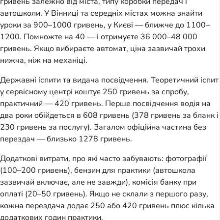
гривень залежно від міста, типу коробки передач і
автошколи. У Вінниці та середніх містах можна знайти
уроки за 900–1000 гривень, у Києві — ближче до 1100–
1200. Помножте на 40 — і отримуєте 36 000–48 000
гривень. Якщо вибираєте автомат, ціна зазвичай трохи
нижча, ніж на механіці.
Державні іспити та видача посвідчення. Теоретичний іспит
у сервісному центрі коштує 250 гривень за спробу,
практичний — 420 гривень. Перше посвідчення водія на
два роки обійдеться в 608 гривень (378 гривень за бланк і
230 гривень за послугу). Загалом офіційна частина без
перездач — близько 1278 гривень.
Додаткові витрати, про які часто забувають: фотографії
(100–200 гривень), бензин для практики (автошкола
зазвичай включає, але не завжди), комісія банку при
оплаті (20–50 гривень). Якщо не склали з першого разу,
кожна перездача додає 250 або 420 гривень плюс кілька
додаткових годин практики.