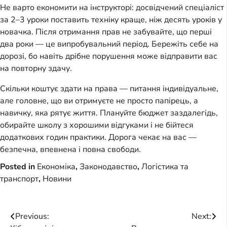
Не варто економити на інструкторі: досвідчений спеціаліст
за 2–3 уроки поставить техніку краще, ніж десять уроків у
новачка. Після отримання прав не забувайте, що перші
два роки — це випробувальний період. Бережіть себе на
дорозі, бо навіть дрібне порушення може відправити вас
на повторну здачу.
Скільки коштує здати на права — питання індивідуальне,
але головне, що ви отримуєте не просто папірець, а
навичку, яка рятує життя. Плануйте бюджет заздалегідь,
обирайте школу з хорошими відгуками і не бійтеся
додаткових годин практики. Дорога чекає на вас —
безпечна, впевнена і повна свободи.
Posted in
Економіка
,
Законодавство
,
Логістика та
транспорт
,
Новини
Post
Previous:
Next: