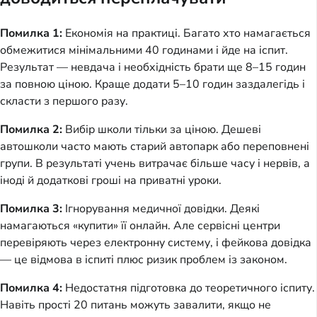
Помилка 1:
Економія на практиці. Багато хто намагається
обмежитися мінімальними 40 годинами і йде на іспит.
Результат — невдача і необхідність брати ще 8–15 годин
за повною ціною. Краще додати 5–10 годин заздалегідь і
скласти з першого разу.
Помилка 2:
Вибір школи тільки за ціною. Дешеві
автошколи часто мають старий автопарк або переповнені
групи. В результаті учень витрачає більше часу і нервів, а
іноді й додаткові гроші на приватні уроки.
Помилка 3:
Ігнорування медичної довідки. Деякі
намагаються «купити» її онлайн. Але сервісні центри
перевіряють через електронну систему, і фейкова довідка
— це відмова в іспиті плюс ризик проблем із законом.
Помилка 4:
Недостатня підготовка до теоретичного іспиту.
Навіть прості 20 питань можуть завалити, якщо не