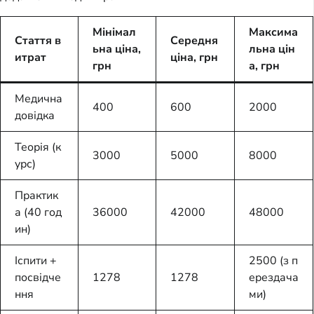
Мінімал
Максима
Стаття в
Середня
ьна ціна,
льна цін
итрат
ціна, грн
грн
а, грн
Медична
400
600
2000
довідка
Теорія (к
3000
5000
8000
урс)
Практик
а (40 год
36000
42000
48000
ин)
Іспити +
2500 (з п
посвідче
1278
1278
ерездача
ння
ми)