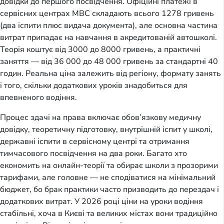
довідки до першого посвідчення. Офіційні платежі в
сервісних центрах МВС складають всього 1278 гривень
(два іспити плюс видача документа), але основна частина
витрат припадає на навчання в акредитованій автошколі.
Теорія коштує від 3000 до 8000 гривень, а практичні
заняття — від 36 000 до 48 000 гривень за стандартні 40
годин. Реальна ціна залежить від регіону, формату занять
і того, скільки додаткових уроків знадобиться для
впевненого водіння.
Процес здачі на права включає обов’язкову медичну
довідку, теоретичну підготовку, внутрішній іспит у школі,
державні іспити в сервісному центрі та отримання
тимчасового посвідчення на два роки. Багато хто
економить на онлайн-теорії та обирає школи з прозорими
тарифами, але головне — не сподіватися на мінімальний
бюджет, бо брак практики часто призводить до перездач і
додаткових витрат. У 2026 році ціни на уроки водіння
стабільні, хоча в Києві та великих містах вони традиційно