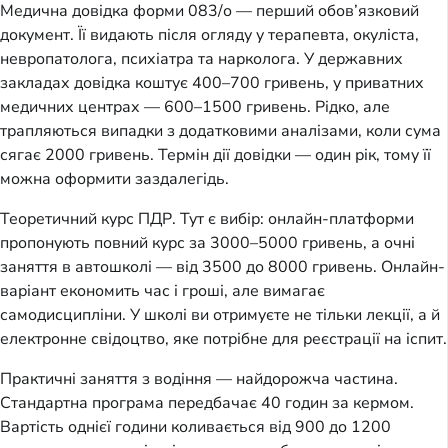
Медична довідка форми 083/о — перший обов’язковий
документ. Її видають після огляду у терапевта, окуліста,
невропатолога, психіатра та нарколога. У державних
закладах довідка коштує 400–700 гривень, у приватних
медичних центрах — 600–1500 гривень. Рідко, але
трапляються випадки з додатковими аналізами, коли сума
сягає 2000 гривень. Термін дії довідки — один рік, тому її
можна оформити заздалегідь.
Теоретичний курс ПДР. Тут є вибір: онлайн-платформи
пропонують повний курс за 3000–5000 гривень, а очні
заняття в автошколі — від 3500 до 8000 гривень. Онлайн-
варіант економить час і гроші, але вимагає
самодисципліни. У школі ви отримуєте не тільки лекції, а й
електронне свідоцтво, яке потрібне для реєстрації на іспит.
Практичні заняття з водіння — найдорожча частина.
Стандартна програма передбачає 40 годин за кермом.
Вартість однієї години коливається від 900 до 1200