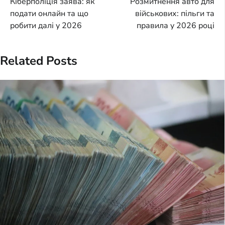
Кіберполіція заява: як
Розмитнення авто для
navigation
подати онлайн та що
військових: пільги та
робити далі у 2026
правила у 2026 році
Related Posts