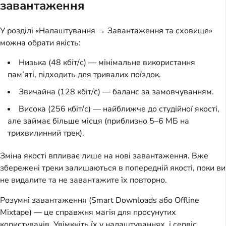
завантаження
У розділі «Налаштування → Завантаження та сховище»
можна обрати якість:
Низька (48 кбіт/с) — мінімальне використання
пам’яті, підходить для тривалих поїздок.
Звичайна (128 кбіт/с) — баланс за замовчуванням.
Висока (256 кбіт/с) — найближче до студійної якості,
але займає більше місця (приблизно 5–6 МБ на
трихвилинний трек).
Зміна якості впливає лише на нові завантаження. Вже
збережені треки залишаються в попередній якості, поки ви
не видалите та не завантажите їх повторно.
Розумні завантаження (Smart Downloads або Offline
Mixtape) — це справжня магія для просунутих
користувачів. Увімкніть їх у налаштуваннях, і сервіс