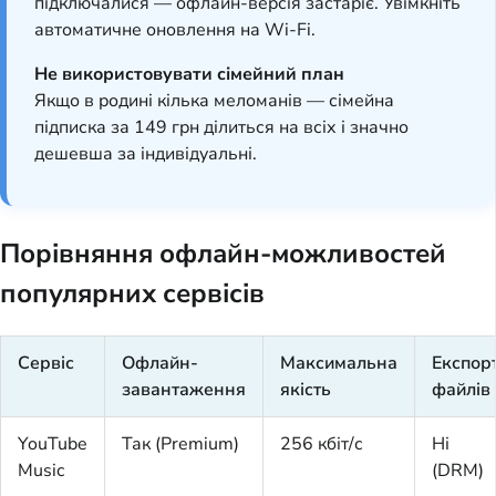
підключалися — офлайн-версія застаріє. Увімкніть
автоматичне оновлення на Wi-Fi.
Не використовувати сімейний план
Якщо в родині кілька меломанів — сімейна
підписка за 149 грн ділиться на всіх і значно
дешевша за індивідуальні.
Порівняння офлайн-можливостей
популярних сервісів
Сервіс
Офлайн-
Максимальна
Експор
завантаження
якість
файлів
YouTube
Так (Premium)
256 кбіт/с
Ні
Music
(DRM)