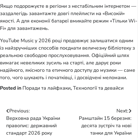
Якщо подорожуєте в регіони з нестабільним інтернетом —
заздалегідь завантажте довгі плейлисти на «Високій»
якості. А для економії батареї вмикайте режим «Тільки Wi-
Fi» для завантажень.
YouTube Music у 2026 році продовжує залишатися одним
із найзручніших способів поєднати величезну бібліотеку з
реальною свободою прослуховування. Офіційний шлях
вимагає невеликих зусиль на старті, але дарує роки
надійного, якісного та етичного доступу до музики — саме
того, чого шукають і початківці, і досвідчені меломани.
Posted in
Поради та лайфхаки
,
Технології та девайси
Post
Previous:
Next:
Верховна рада України
Рамштайн 15 березня:
navigation
правопис: державний
десята зустріч та нові
стандарт 2026 року
танки для України