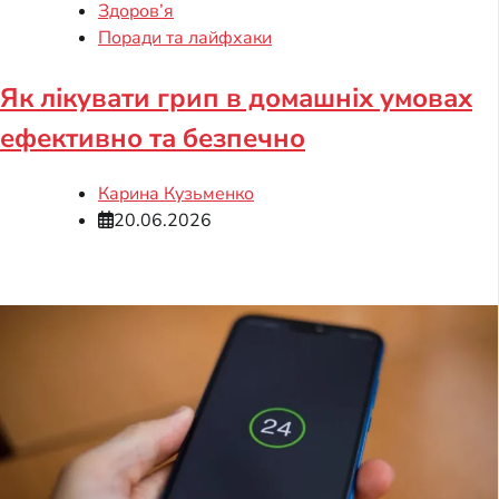
Здоров’я
Поради та лайфхаки
Як лікувати грип в домашніх умовах
ефективно та безпечно
Карина Кузьменко
20.06.2026