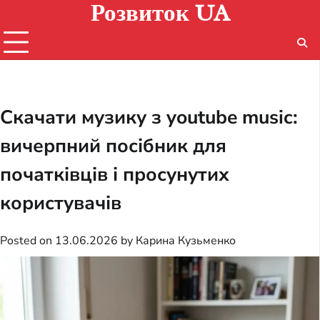
Розвиток UA
Skip
to
content
Скачати музику з youtube music:
вичерпний посібник для
початківців і просунутих
користувачів
Posted on
13.06.2026
by
Карина Кузьменко