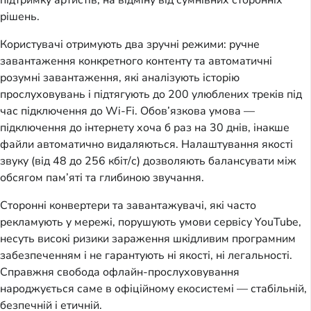
рішень.
Користувачі отримують два зручні режими: ручне
завантаження конкретного контенту та автоматичні
розумні завантаження, які аналізують історію
прослуховувань і підтягують до 200 улюблених треків під
час підключення до Wi-Fi. Обов’язкова умова —
підключення до інтернету хоча б раз на 30 днів, інакше
файли автоматично видаляються. Налаштування якості
звуку (від 48 до 256 кбіт/с) дозволяють балансувати між
обсягом пам’яті та глибиною звучання.
Сторонні конвертери та завантажувачі, які часто
рекламують у мережі, порушують умови сервісу YouTube,
несуть високі ризики зараження шкідливим програмним
забезпеченням і не гарантують ні якості, ні легальності.
Справжня свобода офлайн-прослуховування
народжується саме в офіційному екосистемі — стабільній,
безпечній і етичній.