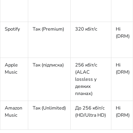
Spotify
Так (Premium)
320 кбіт/с
Ні
(DRM)
Apple
Так (підписка)
256 кбіт/с
Ні
Music
(ALAC
(DRM)
lossless у
деяких
планах)
Amazon
Так (Unlimited)
До 256 кбіт/с
Ні
Music
(HD/Ultra HD)
(DRM)