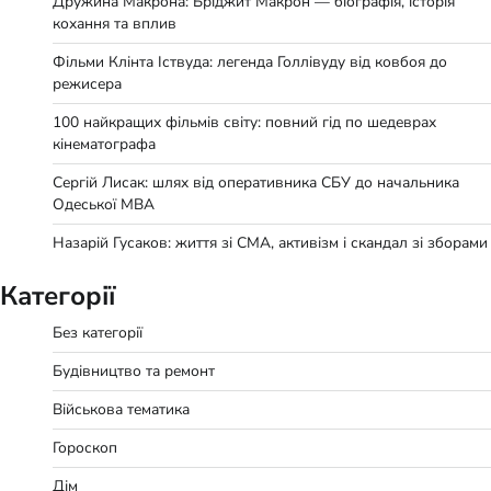
Дружина Макрона: Бріджит Макрон — біографія, історія
кохання та вплив
Фільми Клінта Іствуда: легенда Голлівуду від ковбоя до
режисера
100 найкращих фільмів світу: повний гід по шедеврах
кінематографа
Сергій Лисак: шлях від оперативника СБУ до начальника
Одеської МВА
Назарій Гусаков: життя зі СМА, активізм і скандал зі зборами
Категорії
Без категорії
Будівництво та ремонт
Військова тематика
Гороскоп
Дім