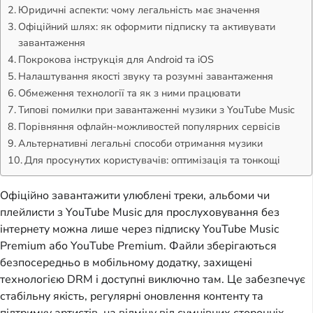
Юридичні аспекти: чому легальність має значення
Офіційний шлях: як оформити підписку та активувати
завантаження
Покрокова інструкція для Android та iOS
Налаштування якості звуку та розумні завантаження
Обмеження технології та як з ними працювати
Типові помилки при завантаженні музики з YouTube Music
Порівняння офлайн-можливостей популярних сервісів
Альтернативні легальні способи отримання музики
Для просунутих користувачів: оптимізація та тонкощі
Офіційно завантажити улюблені треки, альбоми чи
плейлисти з YouTube Music для прослуховування без
інтернету можна лише через підписку YouTube Music
Premium або YouTube Premium. Файли зберігаються
безпосередньо в мобільному додатку, захищені
технологією DRM і доступні виключно там. Це забезпечує
стабільну якість, регулярні оновлення контенту та
підтримку артистів, на відміну від сумнівних сторонніх