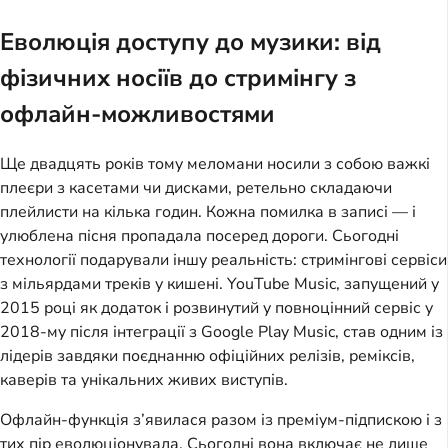
Еволюція доступу до музики: від
фізичних носіїв до стримінгу з
офлайн-можливостями
Ще двадцять років тому меломани носили з собою важкі
плеєри з касетами чи дисками, ретельно складаючи
плейлисти на кілька годин. Кожна помилка в записі — і
улюблена пісня пропадала посеред дороги. Сьогодні
технології подарували іншу реальність: стримінгові сервіси
з мільярдами треків у кишені. YouTube Music, запущений у
2015 році як додаток і розвинутий у повноцінний сервіс у
2018-му після інтеграції з Google Play Music, став одним із
лідерів завдяки поєднанню офіційних релізів, реміксів,
каверів та унікальних живих виступів.
Офлайн-функція з’явилася разом із преміум-підпискою і з
тих пір еволюціонувала. Сьогодні вона включає не лише