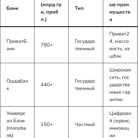
(млрд гр
ые преи
Банк
Тип
н, приб
муществ
л.)
а
Приват2
ПриватБ
Государс
4, массо
780+
анк
твенный
вость, кэ
шбэк
Широкая
сеть, гос
Ощадбан
Государс
440+
ударстве
к
твенный
нные гар
антии
Универс
Цифрово
ал Банк
й сервис,
150+
Частный
(monoba
инновац
nk)
ии