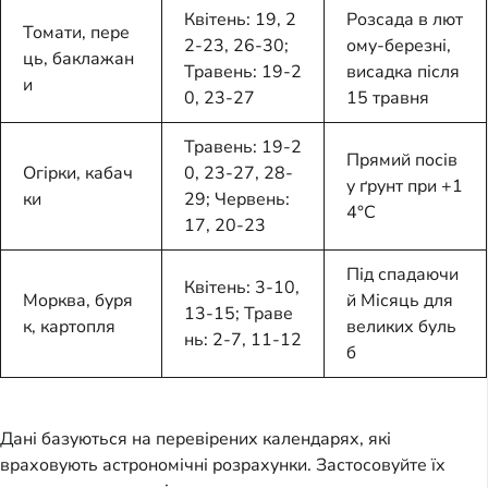
Квітень: 19, 2
Розсада в лют
Томати, пере
2-23, 26-30;
ому-березні,
ць, баклажан
Травень: 19-2
висадка після
и
0, 23-27
15 травня
Травень: 19-2
Прямий посів
Огірки, кабач
0, 23-27, 28-
у ґрунт при +1
ки
29; Червень:
4°C
17, 20-23
Під спадаючи
Квітень: 3-10,
Морква, буря
й Місяць для
13-15; Траве
к, картопля
великих буль
нь: 2-7, 11-12
б
Дані базуються на перевірених календарях, які
враховують астрономічні розрахунки. Застосовуйте їх