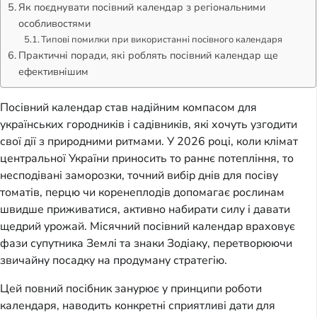
Як поєднувати посівний календар з регіональними
особливостями
Типові помилки при використанні посівного календаря
Практичні поради, які роблять посівний календар ще
ефективнішим
Посівний календар став надійним компасом для
українських городників і садівників, які хочуть узгодити
свої дії з природними ритмами. У 2026 році, коли клімат
центральної України приносить то раннє потепління, то
несподівані заморозки, точний вибір днів для посіву
томатів, перцю чи коренеплодів допомагає рослинам
швидше приживатися, активно набирати силу і давати
щедрий урожай. Місячний посівний календар враховує
фази супутника Землі та знаки Зодіаку, перетворюючи
звичайну посадку на продуману стратегію.
Цей повний посібник занурює у принципи роботи
календаря, наводить конкретні сприятливі дати для