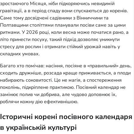
зростаючого Місяця, ніби підкоряючись невидимій
гравітації, а в період спаду вони спускаються до коренів.
Саме тому досвідчені садівники з Вінниччини та
Полтавщини століттями планували посіви саме за цими
ритмами. У 2026 році, коли весна може початися рано, а
літо принести посуху, такий підхід дозволяє уникнути
стресу для рослин і отримати стійкий урожай навіть у
складних умовах.
Багато хто помічав: насіння, посіяне в «правильний» день,
сходить дружніше, розсада краще приживається, а плоди
набирають соковитості. Це не магія, а спостереження
поколінь, підкріплене практикою. Посівний календар не
замінює полив чи добрива, але чудово доповнює їх,
роблячи кожну дію ефективнішою.
Історичні корені посівного календаря
в українській культурі