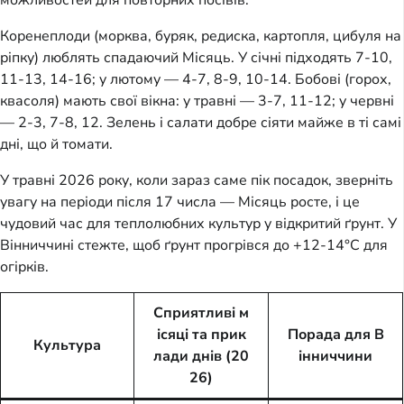
Коренеплоди (морква, буряк, редиска, картопля, цибуля на
ріпку) люблять спадаючий Місяць. У січні підходять 7-10,
11-13, 14-16; у лютому — 4-7, 8-9, 10-14. Бобові (горох,
квасоля) мають свої вікна: у травні — 3-7, 11-12; у червні
— 2-3, 7-8, 12. Зелень і салати добре сіяти майже в ті самі
дні, що й томати.
У травні 2026 року, коли зараз саме пік посадок, зверніть
увагу на періоди після 17 числа — Місяць росте, і це
чудовий час для теплолюбних культур у відкритий ґрунт. У
Вінниччині стежте, щоб ґрунт прогрівся до +12-14°C для
огірків.
Сприятливі м
ісяці та прик
Порада для В
Культура
лади днів (20
інниччини
26)