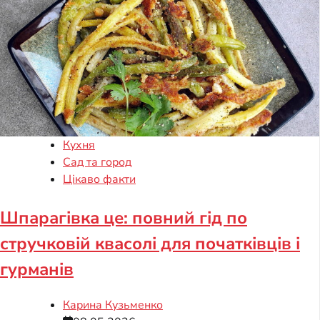
Кухня
Сад та город
Цікаво факти
Шпарагівка це: повний гід по
стручковій квасолі для початківців і
гурманів
Карина Кузьменко