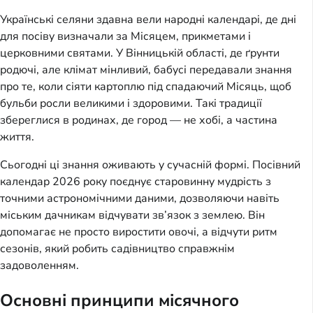
Українські селяни здавна вели народні календарі, де дні
для посіву визначали за Місяцем, прикметами і
церковними святами. У Вінницькій області, де ґрунти
родючі, але клімат мінливий, бабусі передавали знання
про те, коли сіяти картоплю під спадаючий Місяць, щоб
бульби росли великими і здоровими. Такі традиції
збереглися в родинах, де город — не хобі, а частина
життя.
Сьогодні ці знання оживають у сучасній формі. Посівний
календар 2026 року поєднує старовинну мудрість з
точними астрономічними даними, дозволяючи навіть
міським дачникам відчувати зв’язок з землею. Він
допомагає не просто виростити овочі, а відчути ритм
сезонів, який робить садівництво справжнім
задоволенням.
Основні принципи місячного