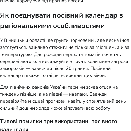
гнучко, коригуючи під прогноз погоди.
Як поєднувати посівний календар з
регіональними особливостями
У Вінницькій області, де ґрунти чорноземні, але весна іноді
затягується, важливо стежити не тільки за Місяцем, а й за
температурою. Для розсади перцю та томатів почніть у
середині лютого, а висаджуйте в ґрунт, коли мине загроза
заморозків — зазвичай після 20 травня. Посівний
календар підкаже точні дні всередині цих вікон.
Для північних районів України терміни зсуваються на
тиждень пізніше, а на півдні — навпаки. Завжди
перевіряйте місцеві прогнози: навіть у сприятливий день
сильний дощ чи холод може зіпсувати всю роботу.
Типові помилки при використанні посівного
календаря