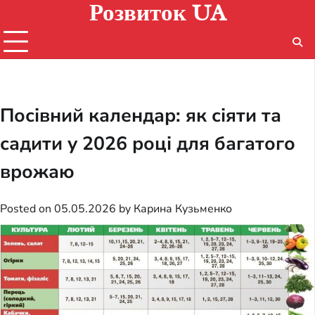
Розвиток UA
Skip
to
content
Посівний календар: як сіяти та
садити у 2026 році для багатого
врожаю
Posted on
05.05.2026
by
Карина Кузьменко