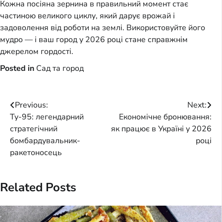
Кожна посіяна зернина в правильний момент стає
частиною великого циклу, який дарує врожай і
задоволення від роботи на землі. Використовуйте його
мудро — і ваш город у 2026 році стане справжнім
джерелом гордості.
Posted in
Сад та город
Post
Previous:
Next:
Ту-95: легендарний
Економічне бронювання:
navigation
стратегічний
як працює в Україні у 2026
бомбардувальник-
році
ракетоносець
Related Posts