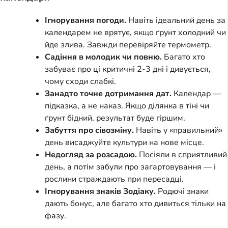
Ігнорування погоди.
Навіть ідеальний день за
календарем не врятує, якщо ґрунт холодний чи
йде злива. Завжди перевіряйте термометр.
Садіння в молодик чи повню.
Багато хто
забуває про ці критичні 2-3 дні і дивується,
чому сходи слабкі.
Занадто точне дотримання дат.
Календар —
підказка, а не наказ. Якщо ділянка в тіні чи
ґрунт бідний, результат буде гіршим.
Забуття про сівозміну.
Навіть у «правильний»
день висаджуйте культури на нове місце.
Недогляд за розсадою.
Посіяли в сприятливий
день, а потім забули про загартовування — і
рослини страждають при пересадці.
Ігнорування знаків Зодіаку.
Родючі знаки
дають бонус, але багато хто дивиться тільки на
фазу.