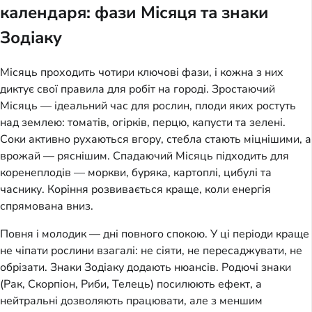
календаря: фази Місяця та знаки
Зодіаку
Місяць проходить чотири ключові фази, і кожна з них
диктує свої правила для робіт на городі. Зростаючий
Місяць — ідеальний час для рослин, плоди яких ростуть
над землею: томатів, огірків, перцю, капусти та зелені.
Соки активно рухаються вгору, стебла стають міцнішими, а
врожай — ряснішим. Спадаючий Місяць підходить для
коренеплодів — моркви, буряка, картоплі, цибулі та
часнику. Коріння розвивається краще, коли енергія
спрямована вниз.
Повня і молодик — дні повного спокою. У ці періоди краще
не чіпати рослини взагалі: не сіяти, не пересаджувати, не
обрізати. Знаки Зодіаку додають нюансів. Родючі знаки
(Рак, Скорпіон, Риби, Телець) посилюють ефект, а
нейтральні дозволяють працювати, але з меншим