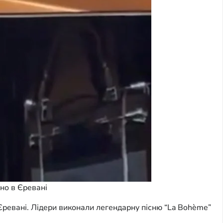
но в Єревані
Єревані. Лідери виконали легендарну пісню “La Bohème”