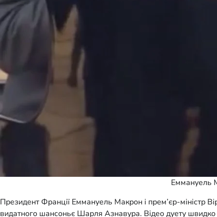
Еммануель М
Президент Франції Еммануель Макрон і прем’єр-міністр Вір
видатного шансоньє Шарля Азнавура. Відео дуету швидко 