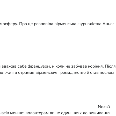
тмосферу. Про це розповіла вірменська журналістка Аньєс
вважав себе французом, ніколи не забував коріння. Після
інці життя отримав вірменське громадянство й став послом
Next:
натів менше: волонтерам лише один шлях до виживання