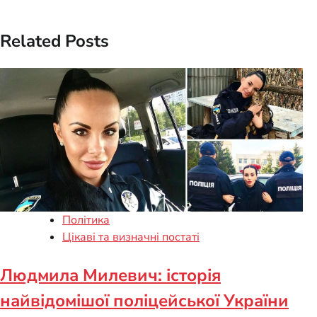
navigation
Related Posts
Політика
Цікаві та визначні постаті
Людмила Милевич: історія
найвідомішої поліцейської України