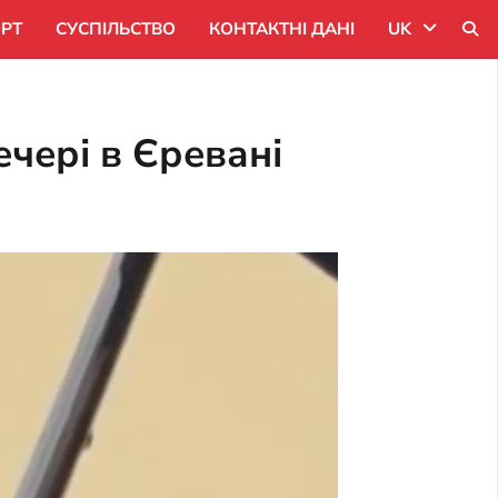
РТ
СУСПІЛЬСТВО
КОНТАКТНІ ДАНІ
UK
Uk
чері в Єревані
Ru