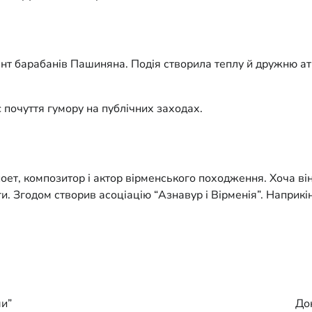
ент барабанів Пашиняна. Подія створила теплу й дружню а
 почуття гумору на публічних заходах.
, композитор і актор вірменського походження. Хоча він 
и. Згодом створив асоціацію “Азнавур і Вірменія”. Наприк
ми”
До