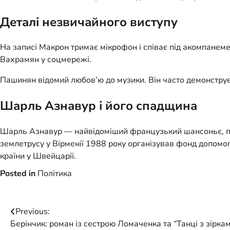
Деталі незвичайного виступу
На записі Макрон тримає мікрофон і співає під акомпанем
Вахрамян у соцмережі.
Пашинян відомий любов’ю до музики. Він часто демонструє
Шарль Азнавур і його спадщина
Шарль Азнавур — найвідоміший французький шансоньє, поет
землетрусу у Вірменії 1988 року організував фонд допомог
країни у Швейцарії.
Posted in
Політика
Post
Previous:
Берінчик: роман із сестрою Ломаченка та “Танці з зірка