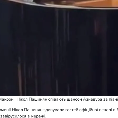
акрон і Нікол Пашинян співають шансон Азнавура за піані
менії Нікол Пашинян здивували гостей офіційної вечері в 
завірусилося в мережі.