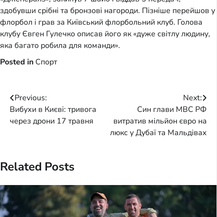
здобувши срібні та бронзові нагороди. Пізніше перейшов у
флорбол і грав за Київський флорбольний клуб. Голова
клубу Євген Гулечко описав його як «дуже світлу людину,
яка багато робила для команди».
Posted in
Спорт
Post
Previous:
Next:
Вибухи в Києві: тривога
Син глави МВС РФ
navigation
через дрони 17 травня
витратив мільйон євро на
люкс у Дубаї та Мальдівах
Related Posts