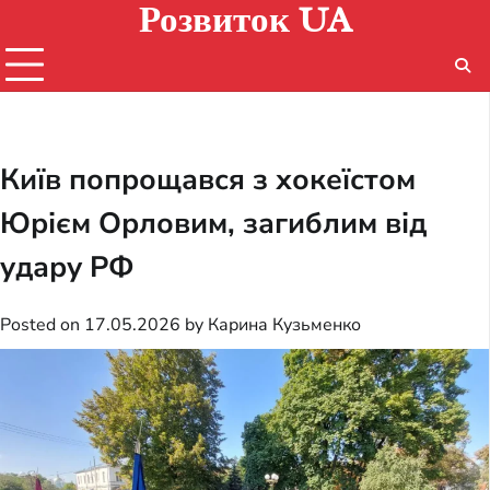
Розвиток UA
Skip
to
content
Київ попрощався з хокеїстом
Юрієм Орловим, загиблим від
удару РФ
Posted on
17.05.2026
by
Карина Кузьменко