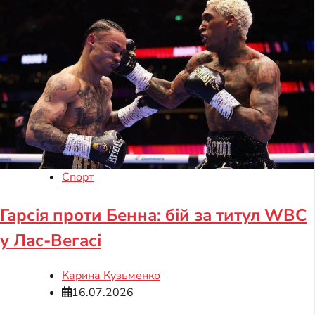
Спорт
Гарсія проти Бенна: бій за титул WBC
у Лас-Вегасі
Карина Кузьменко
16.07.2026