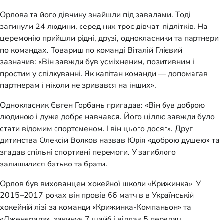
Орлова та його дівчину знайшли під завалами. Тоді
загинули 24 людини, серед них троє дівчат-підлітків. На
церемонію прийшли рідні, друзі, однокласники та партнери
по командах. Товариш по команді Віталій Глієвий
зазначив: «Він завжди був усміхненим, позитивним і
простим у спілкуванні. Як капітан команди — допомагав
партнерам і ніколи не зривався на інших».
Однокласник Євген Горбань пригадав: «Він був доброю
людиною і дуже добре навчався. Його ціллю завжди було
стати відомим спортсменом. І він цього досяг». Друг
дитинства Олексій Волков назвав Юрія «доброю душею» та
згадав спільні спортивні перемоги. У загиблого
залишилися батько та брати.
Орлов був вихованцем хокейної школи «Крижинка». У
2015–2017 роках він провів 66 матчів в Українській
хокейній лізі за команди «Крижинка-Компаньон» та
«Дженералз», закинув 7 шайб і віддав 5 передач,