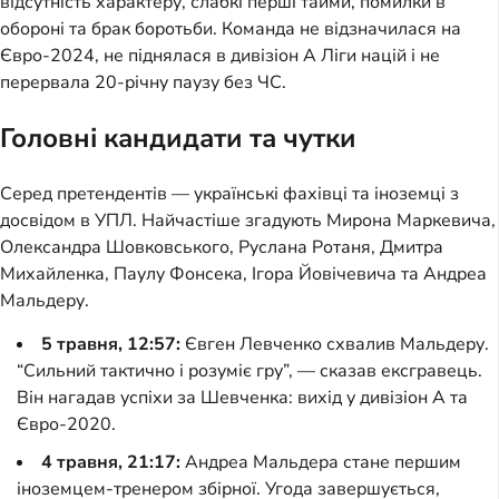
відсутність характеру, слабкі перші тайми, помилки в
обороні та брак боротьби. Команда не відзначилася на
Євро-2024, не піднялася в дивізіон А Ліги націй і не
перервала 20-річну паузу без ЧС.
Головні кандидати та чутки
Серед претендентів — українські фахівці та іноземці з
досвідом в УПЛ. Найчастіше згадують Мирона Маркевича,
Олександра Шовковського, Руслана Ротаня, Дмитра
Михайленка, Паулу Фонсека, Ігора Йовічевича та Андреа
Мальдеру.
5 травня, 12:57:
Євген Левченко схвалив Мальдеру.
“Сильний тактично і розуміє гру”, — сказав ексгравець.
Він нагадав успіхи за Шевченка: вихід у дивізіон А та
Євро-2020.
4 травня, 21:17:
Андреа Мальдера стане першим
іноземцем-тренером збірної. Угода завершується,