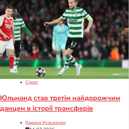
Спорт
Юльманд став третім найдорожчим
данцем в історії трансферів
Карина Кузьменко