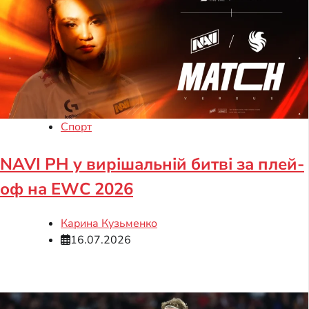
Спорт
NAVI PH у вирішальній битві за плей-
оф на EWC 2026
Карина Кузьменко
16.07.2026