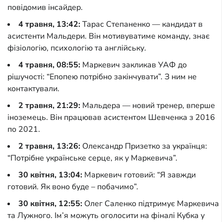
повідомив інсайдер.
4 травня, 13:42:
Тарас Степаненко — кандидат в
асистенти Мальдери. Він мотивуватиме команду, знає
фізіологію, психологію та англійську.
4 травня, 08:55:
Маркевич закликав УАФ до
рішучості: “Епопею потрібно закінчувати”. З ним не
контактували.
2 травня, 21:29:
Мальдера — новий тренер, вперше
іноземець. Він працював асистентом Шевченка з 2016
по 2021.
2 травня, 13:26:
Олександр Призетко за українця:
“Потрібне українське серце, як у Маркевича”.
30 квітня, 13:04:
Маркевич готовий: “Я завжди
готовий. Як воно буде – побачимо”.
30 квітня, 12:55:
Олег Саленко підтримує Маркевича
та Лужного. Ім’я можуть оголосити на фіналі Кубка у