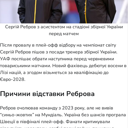
Сергій Ребров з асистентом на стадіоні збірної України
перед матчем
Після провалу в плей-офф відбору на чемпіонат світу
Сергій Ребров пішов з посади тренера збірної України.
УАФ поспішає обрати наступника перед червневими
товариськими матчами. Новий фахівець дебютує восени в
Лізі націй, а згодом візьметься за кваліфікацію до
Євро-2028.
Причини відставки Реброва
Ребров очолював команду з 2023 року, але не вивів
“синьо-жовтих” на Мундіаль. Україна без шансів програла
Швеції в півфіналі плей-офф. Фанати критикували