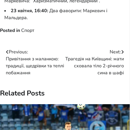
Маркевича: “Харизматичний, легендарний”.
23 квітня, 16:40:
Два фаворити: Маркевич і
Мальдера.
Posted in
Спорт
Post
Previous:
Next:
Привітання з маланкою:
Трагедія на Київщині: мати
navigation
традиції, щедрівки та теплі
сховала тіло 2-річного
побажання
сина в шафі
Related Posts