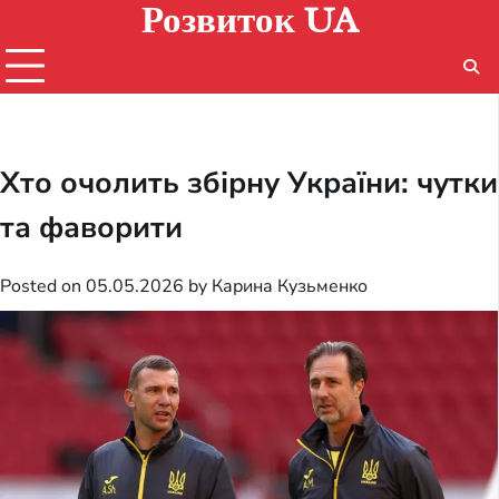
Розвиток UA
Skip
to
content
Хто очолить збірну України: чутки
та фаворити
Posted on
05.05.2026
by
Карина Кузьменко