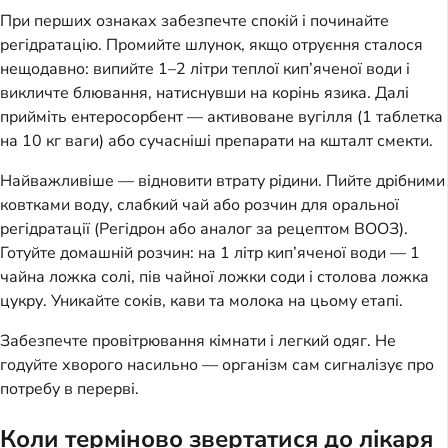
При перших ознаках забезпечте спокій і починайте
регідратацію. Промийте шлунок, якщо отруєння сталося
нещодавно: випийте 1–2 літри теплої кип’яченої води і
викличте блювання, натиснувши на корінь язика. Далі
прийміть ентеросорбент — активоване вугілля (1 таблетка
на 10 кг ваги) або сучасніші препарати на кшталт смекти.
Найважливіше — відновити втрату рідини. Пийте дрібними
ковтками воду, слабкий чай або розчин для оральної
регідратації (Регідрон або аналог за рецептом ВООЗ).
Готуйте домашній розчин: на 1 літр кип’яченої води — 1
чайна ложка солі, пів чайної ложки соди і столова ложка
цукру. Уникайте соків, кави та молока на цьому етапі.
Забезпечте провітрювання кімнати і легкий одяг. Не
годуйте хворого насильно — організм сам сигналізує про
потребу в перерві.
Коли терміново звертатися до лікаря