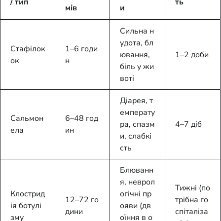
/ тип
ть
мів
и
Сильна н
удота, бл
Стафілок
1–6 годи
ювання,
1–2 доби
ок
н
біль у жи
воті
Діарея, т
емперату
Сальмон
6–48 год
ра, спазм
4–7 діб
ела
ин
и, слабкі
сть
Блюванн
я, неврол
Тижні (по
Клострид
огічні пр
12–72 го
трібна го
ія ботулі
ояви (дв
дини
спіталіза
зму
оїння в о