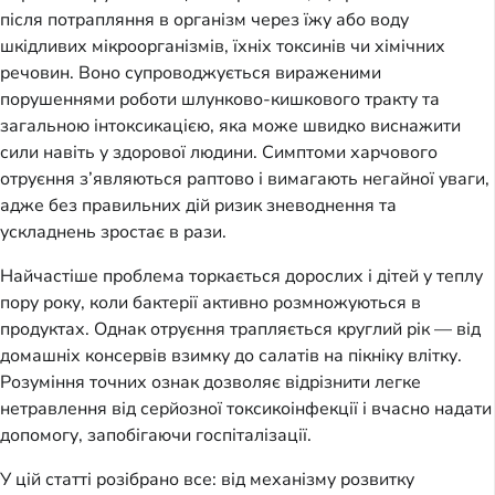
після потрапляння в організм через їжу або воду
шкідливих мікроорганізмів, їхніх токсинів чи хімічних
речовин. Воно супроводжується вираженими
порушеннями роботи шлунково-кишкового тракту та
загальною інтоксикацією, яка може швидко виснажити
сили навіть у здорової людини. Симптоми харчового
отруєння з’являються раптово і вимагають негайної уваги,
адже без правильних дій ризик зневоднення та
ускладнень зростає в рази.
Найчастіше проблема торкається дорослих і дітей у теплу
пору року, коли бактерії активно розмножуються в
продуктах. Однак отруєння трапляється круглий рік — від
домашніх консервів взимку до салатів на пікніку влітку.
Розуміння точних ознак дозволяє відрізнити легке
нетравлення від серйозної токсикоінфекції і вчасно надати
допомогу, запобігаючи госпіталізації.
У цій статті розібрано все: від механізму розвитку