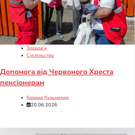
Здоров’я
Суспільство
Допомога від Червоного Хреста
пенсіонерам
Карина Кузьменко
20.06.2026