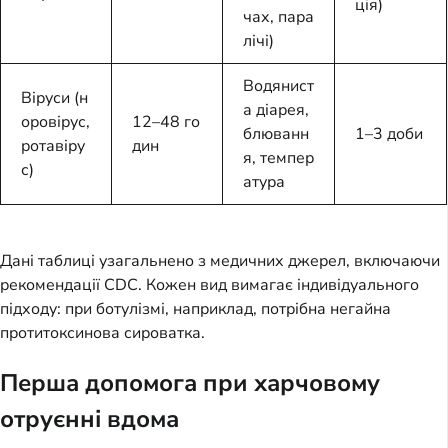
ція)
чах, пара
лічі)
Водянист
Віруси (н
а діарея,
оровірус,
12–48 го
блюванн
1–3 доби
ротавіру
дин
я, темпер
с)
атура
Дані таблиці узагальнено з медичних джерел, включаючи
рекомендації CDC. Кожен вид вимагає індивідуального
підходу: при ботулізмі, наприклад, потрібна негайна
протитоксинова сироватка.
Перша допомога при харчовому
отруєнні вдома