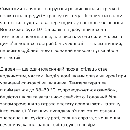
Симптоми харчового отруєння розвиваються стрімко і
вражають передусім травну систему. Першим сигналом
часто стає нудота, яка переходить у повторне блювання.
Воно може бути 10–15 разів на добу, приносячи
тимчасове полегшення, але виснажуючи сили. Разом із
цим з’являється гострий біль у животі — спазматичний,
переймоподібний, локалізований навколо пупка або в
епігастрії.
Діарея — ще один класичний прояв: стілець стає
водянистим, частим, іноді з домішками слизу чи крові при
ураженні слизової кишківника. Температура тіла
піднімається до 38–39 °C, супроводжується ознобом,
блідістю шкіри та загальною слабкістю. Головний біль,
запаморочення та втрата апетиту доповнюють картину
інтоксикації. У важких випадках з’являються ознаки
зневоднення: сухість у роті, сильна спрага, зменшення
сечовипускання, запалі очі та сухість шкіри.