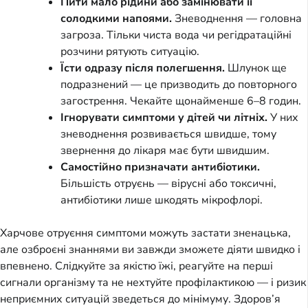
Пити мало рідини або замінювати її
солодкими напоями.
Зневоднення — головна
загроза. Тільки чиста вода чи регідратаційні
розчини рятують ситуацію.
Їсти одразу після полегшення.
Шлунок ще
подразнений — це призводить до повторного
загострення. Чекайте щонайменше 6–8 годин.
Ігнорувати симптоми у дітей чи літніх.
У них
зневоднення розвивається швидше, тому
звернення до лікаря має бути швидшим.
Самостійно призначати антибіотики.
Більшість отруєнь — вірусні або токсичні,
антибіотики лише шкодять мікрофлорі.
Харчове отруєння симптоми можуть застати зненацька,
але озброєні знаннями ви завжди зможете діяти швидко і
впевнено. Слідкуйте за якістю їжі, реагуйте на перші
сигнали організму та не нехтуйте профілактикою — і ризик
неприємних ситуацій зведеться до мінімуму. Здоров’я