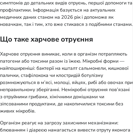
симптомів до детальних видів отруєнь, першої допомоги та
профілактики. Інформація базується на актуальних
медичних даних станом на 2026 рік і допоможе як
новачкам, так і тим, хто вже стикався з подібними станами.
Що таке харчове отруєння
Харчове отруєння виникає, коли в організм потрапляють
патогени або токсини разом із їжею. Мікробні форми —
найпоширеніші: бактерії на кшталт сальмонели, кишкової
палички, стафілокока чи клостридій ботулізму
розмножуються в м’ясі, молоці, яйцях, рибі або овочах при
неправильному зберіганні. Немікробні отруєння пов’язані
з отруйними грибами, хімічними домішками чи
зіпсованими продуктами, де накопичилися токсини без
живих мікробів.
Організм реагує на загрозу захисними механізмами:
блюванням і діареєю намагається вивести отруту якомога