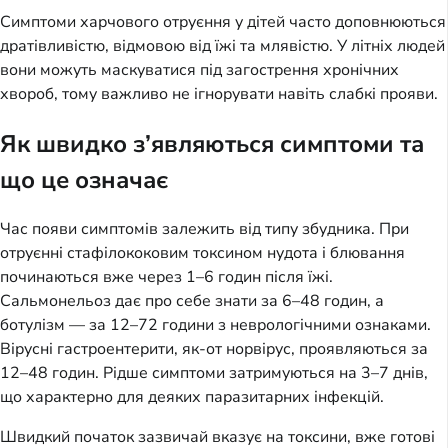
Симптоми харчового отруєння у дітей часто доповнюються
дратівливістю, відмовою від їжі та млявістю. У літніх людей
вони можуть маскуватися під загострення хронічних
хвороб, тому важливо не ігнорувати навіть слабкі прояви.
Як швидко з’являються симптоми та
що це означає
Час появи симптомів залежить від типу збудника. При
отруєнні стафілококовим токсином нудота і блювання
починаються вже через 1–6 годин після їжі.
Сальмонельоз дає про себе знати за 6–48 годин, а
ботулізм — за 12–72 години з неврологічними ознаками.
Вірусні гастроентерити, як-от норвірус, проявляються за
12–48 годин. Рідше симптоми затримуються на 3–7 днів,
що характерно для деяких паразитарних інфекцій.
Швидкий початок зазвичай вказує на токсини, вже готові