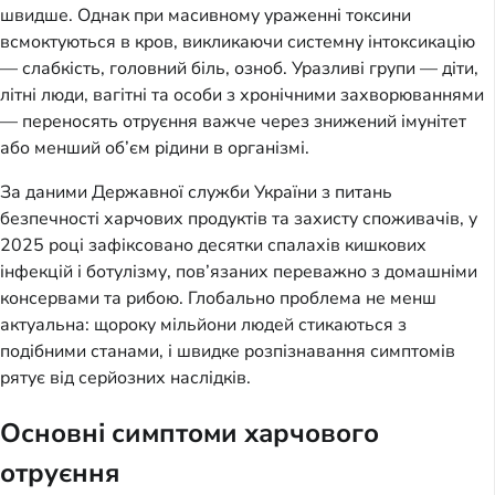
швидше. Однак при масивному ураженні токсини
всмоктуються в кров, викликаючи системну інтоксикацію
— слабкість, головний біль, озноб. Уразливі групи — діти,
літні люди, вагітні та особи з хронічними захворюваннями
— переносять отруєння важче через знижений імунітет
або менший об’єм рідини в організмі.
За даними Державної служби України з питань
безпечності харчових продуктів та захисту споживачів, у
2025 році зафіксовано десятки спалахів кишкових
інфекцій і ботулізму, пов’язаних переважно з домашніми
консервами та рибою. Глобально проблема не менш
актуальна: щороку мільйони людей стикаються з
подібними станами, і швидке розпізнавання симптомів
рятує від серйозних наслідків.
Основні симптоми харчового
отруєння