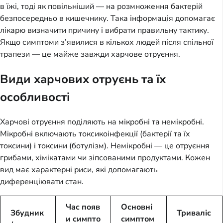
в їжі, тоді як повільніший — на розмноження бактерій
безпосередньо в кишечнику. Така інформація допомагає
лікарю визначити причину і вибрати правильну тактику.
Якщо симптоми з’явилися в кількох людей після спільної
трапези — це майже завжди харчове отруєння.
Види харчових отруєнь та їх
особливості
Харчові отруєння поділяють на мікробні та немікробні.
Мікробні включають токсикоінфекції (бактерії та їх
токсини) і токсини (ботулізм). Немікробні — це отруєння
грибами, хімікатами чи зіпсованими продуктами. Кожен
вид має характерні риси, які допомагають
диференціювати стан.
Час появ
Основні
Збудник
Триваліс
и симпто
симптом