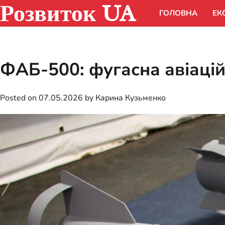
Розвиток UA
Skip
ГОЛОВНА
ЕК
to
content
ФАБ-500: фугасна авіаційн
Posted on
07.05.2026
by
Карина Кузьменко