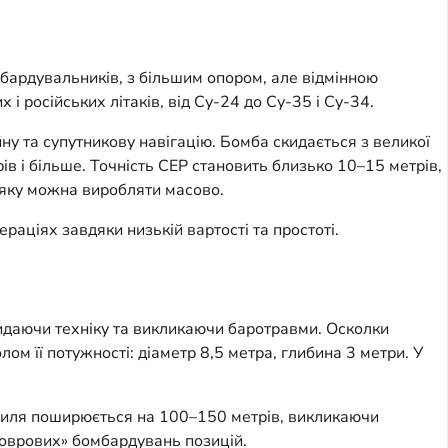
мбардувальників, з більшим опором, але відмінною
і російських літаків, від Су-24 до Су-35 і Су-34.
ну та супутникову навігацію. Бомба скидається з великої
трів і більше. Точність CEP становить близько 10–15 метрів,
яку можна виробляти масово.
ціях завдяки низькій вартості та простоті.
кидаючи техніку та викликаючи баротравми. Осколки
м її потужності: діаметр 8,5 метра, глибина 3 метри. У
хвиля поширюється на 100–150 метрів, викликаючи
«коврових» бомбардувань позицій.