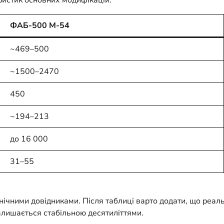
ФАБ-500 М-54
~469–500
~1500–2470
450
~194–213
до 16 000
31–55
ічними довідниками. Після таблиці варто додати, що реал
залишається стабільною десятиліттями.