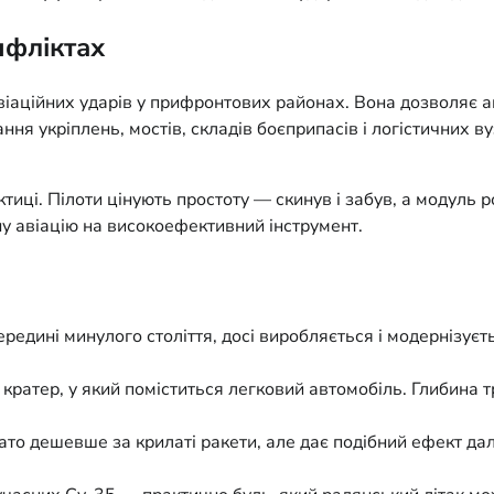
нфліктах
аційних ударів у прифронтових районах. Вона дозволяє ав
ня укріплень, мостів, складів боєприпасів і логістичних ву
ктиці. Пілоти цінують простоту — скинув і забув, а модуль 
 авіацію на високоефективний інструмент.
редині минулого століття, досі виробляється і модернізуєт
ратер, у який поміститься легковий автомобіль. Глибина т
о дешевше за крилаті ракети, але дає подібний ефект да