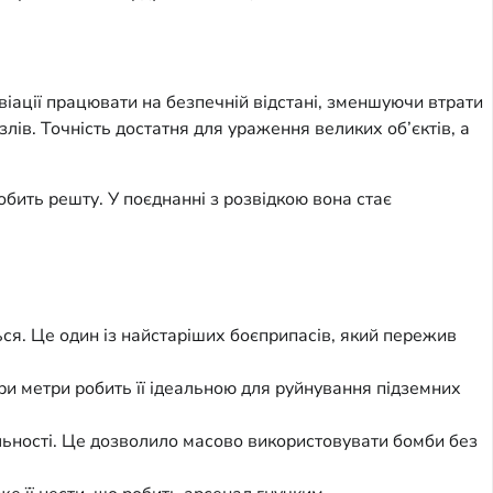
іації працювати на безпечній відстані, зменшуючи втрати
злів. Точність достатня для ураження великих об’єктів, а
робить решту. У поєднанні з розвідкою вона стає
ься. Це один із найстаріших боєприпасів, який пережив
ри метри робить її ідеальною для руйнування підземних
льності. Це дозволило масово використовувати бомби без