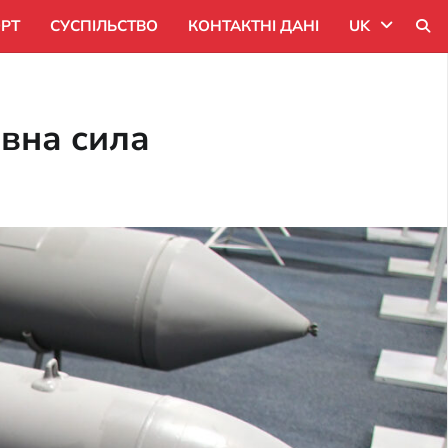
РТ
СУСПІЛЬСТВО
КОНТАКТНІ ДАНІ
UK
Uk
івна сила
Ru