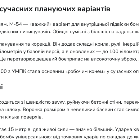
 сучасних плануючих варіантів
ням. М-54 — «важкий» варіант для внутрішньої підвіски бо
кісних винищувачів. Обидві сумісні з більшістю радянських 
вання та корекції. Він додає складні крила, рулі, інерцій
 кілометрів у базовій версії, а в оновлених — до 100 кіломе
Це перетворює дешевий боєприпас на високоточну зброю, 
0 з УМПК стала основним «робочим конем» у сучасних опера
і
диться зі швидкістю звуку, руйнуючи бетонні стіни, пере
а шляху. Воронка розміром з невеликий басейн стає символо
и кілька поверхів.
гає 15 метрів, для живої сили — значно більший. Ударна 
ь бомбу універсальною: від точкових ударів по складах до 