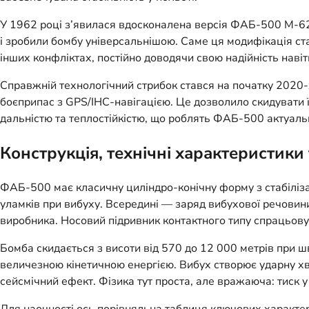
У 1962 році з’явилася вдосконалена версія ФАБ-500 М-62
і зробили бомбу універсальнішою. Саме ця модифікація ста
інших конфліктах, постійно доводячи свою надійність навіт
Справжній технологічний стрибок стався на початку 2020-
боєприпас з GPS/ІНС-навігацією. Це дозволило скидувати ї
дальністю та теплостійкістю, що роблять ФАБ-500 актуальн
Конструкція, технічні характеристики 
ФАБ-500 має класичну циліндро-конічну форму з стабілізат
уламків при вибуху. Всередині — заряд вибухової речовини
виробника. Носовий підривник контактного типу спрацьовує
Бомба скидається з висоти від 570 до 12 000 метрів при шв
величезною кінетичною енергією. Вибух створює ударну хви
сейсмічний ефект. Фізика тут проста, але вражаюча: тиск у
Для наочності ось порівняльна таблиця ключових характе