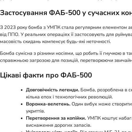
Застосування ФАБ-500 у сучасних ко
З 2023 року бомба з УМПК стала регулярним елементом аві
від ППО. У реальних операціях її застосовують для руйнуван
масовість скидань компенсує будь-які неточності.
Бомба сумісна з різними носіями, що робить її гнучкою в та
справжньою загрозою для позицій, перетворюючи звичайну
Цікаві факти про ФАБ-500
Довговічність легенди.
Бомба, розроблена в се
кілька епох і технологічних революцій.
Воронка-велетень.
Один вибух може створити к
укриттів.
Перетворення за копійки.
УМПК коштує набагат
виснаження дорогих запасів.