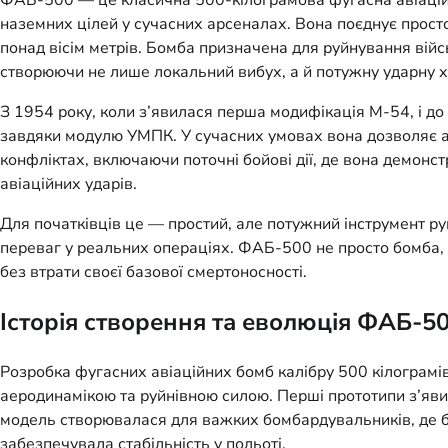
ФАБ-500 — це класична 500-кілограмова фугасна авіаційн
наземних цілей у сучасних арсеналах. Вона поєднує прост
понад вісім метрів. Бомба призначена для руйнування війс
створюючи не лише локальний вибух, а й потужну ударну х
З 1954 року, коли з’явилася перша модифікація М-54, і д
завдяки модулю УМПК. У сучасних умовах вона дозволяє авіа
конфліктах, включаючи поточні бойові дії, де вона демонс
авіаційних ударів.
Для початківців це — простий, але потужний інструмент руй
переваг у реальних операціях. ФАБ-500 не просто бомба, а 
без втрати своєї базової смертоносності.
Історія створення та еволюція ФАБ-5
Розробка фугасних авіаційних бомб калібру 500 кілограмів
аеродинамікою та руйнівною силою. Перші прототипи з’яв
модель створювалася для важких бомбардувальників, де б
забезпечувала стабільність у польоті.