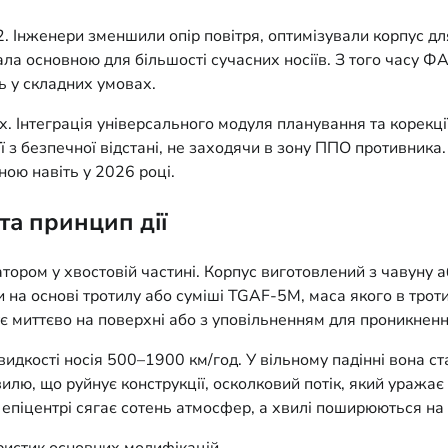
. Інженери зменшили опір повітря, оптимізували корпус д
ла основною для більшості сучасних носіїв. З того часу ФА
ь у складних умовах.
х. Інтеграція універсального модуля планування та корекц
ї з безпечної відстані, не заходячи в зону ППО противника
ою навіть у 2026 році.
та принцип дії
ором у хвостовій частині. Корпус виготовлений з чавуну аб
 на основі тротилу або суміші TGAF-5M, маса якого в трот
 миттєво на поверхні або з уповільненням для проникнення 
идкості носія 500–1900 км/год. У вільному падінні вона ста
лю, що руйнує конструкції, осколковий потік, який уражає 
 епіцентрі сягає сотень атмосфер, а хвилі поширюються на 
ристик основних модифікацій.