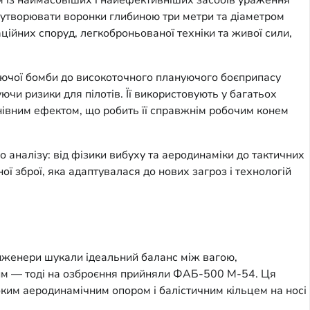
 із наймасовіших і найефективніших засобів ураження
о утворювати воронки глибиною три метри та діаметром
ційних споруд, легкоброньованої техніки та живої сили,
аючої бомби до високоточного плануючого боєприпасу
ючи ризики для пілотів. Її використовують у багатьох
йнівним ефектом, що робить її справжнім робочим конем
 аналізу: від фізики вибуху та аеродинаміки до тактичних
ої зброї, яка адаптувалася до нових загроз і технологій
 інженери шукали ідеальний баланс між вагою,
ним — тоді на озброєння прийняли ФАБ-500 М-54. Ця
ким аеродинамічним опором і балістичним кільцем на носі