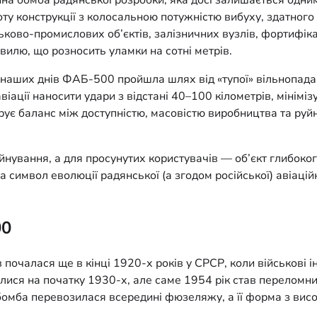
а бомба радянської розробки, яка досі залишається одним
оту конструкції з колосальною потужністю вибуху, здатног
ьково-промислових об’єктів, залізничних вузлів, фортифіка
вилю, що розносить уламки на сотні метрів.
о наших днів ФАБ-500 пройшла шлях від «тупої» вільнопад
ції наносити удари з відстані 40–100 кілометрів, мінімізу
трує баланс між доступністю, масовістю виробництва та ру
нування, а для просунутих користувачів — об’єкт глибокого
символ еволюції радянської (а згодом російської) авіаційн
00
 почалася ще в кінці 1920-х років у СРСР, коли військові
илися на початку 1930-х, але саме 1954 рік став перелом
омба перевозилася всередині фюзеляжу, а її форма з висо