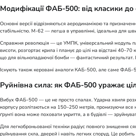
Модифікації ФАБ-500: від класики до
Основні версії відрізняються аеродинамікою та призначен
стабільністю. М-62 — легша в управлінні, ідеальна для швид
Справжня революція — це УМПК, універсальний модуль плану
висоти, розгортає крила і планує до цілі на відстані 40–70
що для вільнопадаючої бомби — фантастичний результат. 
Існують також керовані аналоги КАБ-500, але саме ФАБ-50
Руйнівна сила: як ФАБ-500 уражає ціл
Вибух ФАБ-500 — це не просто спалах. Ударна хвиля розхо
корпусу розлітаються на 150–250 метрів, пронизуючи все н
ґрунті вона може поховати укриття, а в будівлі — зруйнуват
Для легкоброньованої техніки радіус повного знищення ся
руйнування скла, дверей і навіть легких споруд. Це робит