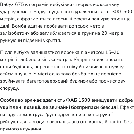
Вибух 675 кілограмів вибухівки створює колосальну
ударну хвилю. Радіус суцільного ураження сягає 300–500
метрів, а фрагменти та вторинні ефекти поширюються ще
далі. Бомба здатна пробивати до трьох метрів
залізобетону або заглиблюватися в ґрунт на 20 метрів,
руйнуючи підземні укриття.
Після вибуху залишається воронка діаметром 15–20
метрів і глибиною кілька метрів. Ударна хвиля зносить
стіни будівель, перевертає техніку й викликає потужну
сейсмічну дію. У місті одна така бомба може повністю
зруйнувати багатоповерховий будинок або промислову
споруду.
Особливо вражає здатність ФАБ 1500 знищувати добре
укріплені позиції, де звичайні боєприпаси безсилі.
Ефект
нагадує землетрус: ґрунт здригається, конструкції
руйнуються, а люди в окопах зазнають контузій навіть без
прямого влучання.