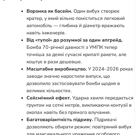
Воронка як басейн.
Один вибух створює
кратер, у який вільно поміститься легковий
автомобіль — глибина й діаметр вражають
навіть інженерів.
Від «тупої» до розумної за один апгрейд.
Бомба 70-річної давності з УМПК тепер
точніша за деякі сучасні крилаті ракети, але
коштує в рази дешевше.
Масштабне виробництво.
У 2024–2026 роках
заводи значно наростили випуск, що
дозволило застосовувати бомби щодня в
великих кількостях.
Сейсмічний ефект.
Ударна хвиля передається
ґрунтом на сотні метрів, викликаючи контузії в
окопах навіть без прямого влучання.
Багатоваріантність підриву.
Підривачі
дозволяють обирати режим: повітряний вибух
для максимального ураження особового