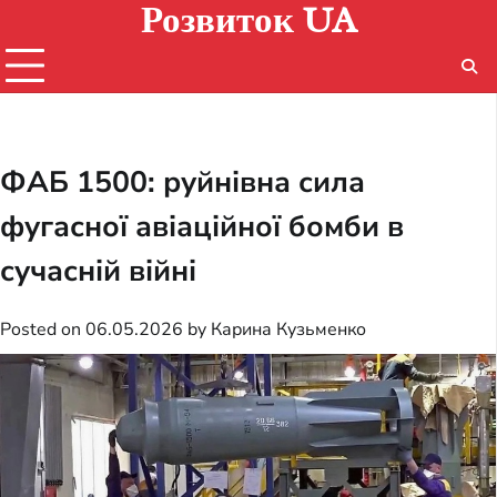
Розвиток UA
Skip
to
content
ФАБ 1500: руйнівна сила
фугасної авіаційної бомби в
сучасній війні
Posted on
06.05.2026
by
Карина Кузьменко