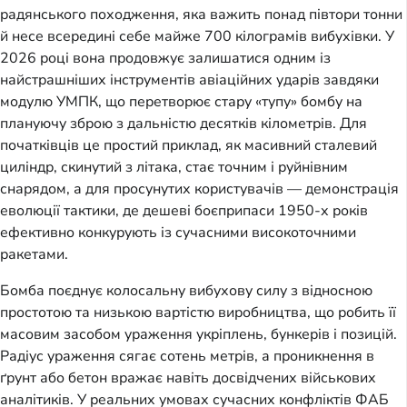
радянського походження, яка важить понад півтори тонни
й несе всередині себе майже 700 кілограмів вибухівки. У
2026 році вона продовжує залишатися одним із
найстрашніших інструментів авіаційних ударів завдяки
модулю УМПК, що перетворює стару «тупу» бомбу на
плануючу зброю з дальністю десятків кілометрів. Для
початківців це простий приклад, як масивний сталевий
циліндр, скинутий з літака, стає точним і руйнівним
снарядом, а для просунутих користувачів — демонстрація
еволюції тактики, де дешеві боєприпаси 1950-х років
ефективно конкурують із сучасними високоточними
ракетами.
Бомба поєднує колосальну вибухову силу з відносною
простотою та низькою вартістю виробництва, що робить її
масовим засобом ураження укріплень, бункерів і позицій.
Радіус ураження сягає сотень метрів, а проникнення в
ґрунт або бетон вражає навіть досвідчених військових
аналітиків. У реальних умовах сучасних конфліктів ФАБ