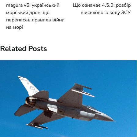
magura v5: український
Що означає 4.5.0: розбір
navigation
морський дрон, що
військового коду ЗСУ
переписав правила війни
на морі
Related Posts