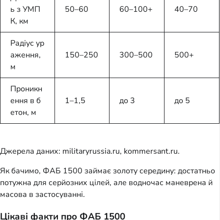
ь з УМП
50–60
60–100+
40–70
К, км
Радіус ур
аження,
150–250
300–500
500+
м
Проникн
ення в б
1–1,5
до 3
до 5
етон, м
Джерела даних: militaryrussia.ru, kommersant.ru.
Як бачимо, ФАБ 1500 займає золоту середину: достатньо
потужна для серйозних цілей, але водночас маневрена й
масова в застосуванні.
Цікаві факти про ФАБ 1500