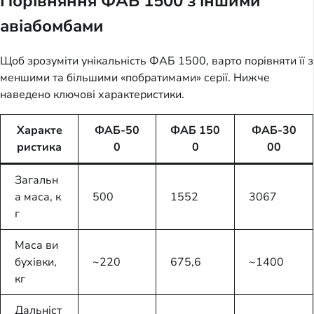
Порівняння ФАБ 1500 з іншими
авіабомбами
Щоб зрозуміти унікальність ФАБ 1500, варто порівняти її з
меншими та більшими «побратимами» серії. Нижче
наведено ключові характеристики.
Характе
ФАБ-50
ФАБ 150
ФАБ-30
ристика
0
0
00
Загальн
а маса, к
500
1552
3067
г
Маса ви
бухівки,
~220
675,6
~1400
кг
Дальніст