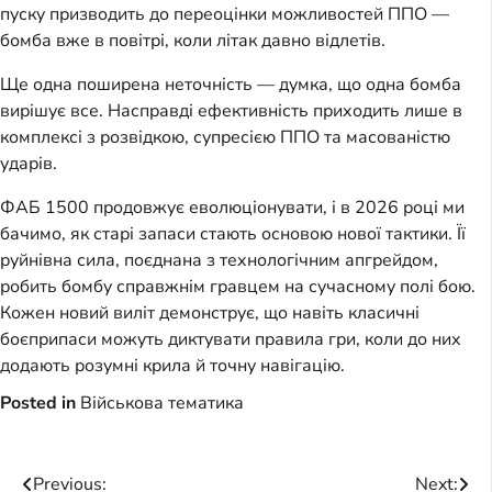
пуску призводить до переоцінки можливостей ППО —
бомба вже в повітрі, коли літак давно відлетів.
Ще одна поширена неточність — думка, що одна бомба
вирішує все. Насправді ефективність приходить лише в
комплексі з розвідкою, супресією ППО та масованістю
ударів.
ФАБ 1500 продовжує еволюціонувати, і в 2026 році ми
бачимо, як старі запаси стають основою нової тактики. Її
руйнівна сила, поєднана з технологічним апгрейдом,
робить бомбу справжнім гравцем на сучасному полі бою.
Кожен новий виліт демонструє, що навіть класичні
боєприпаси можуть диктувати правила гри, коли до них
додають розумні крила й точну навігацію.
Posted in
Військова тематика
Post
Previous:
Next: