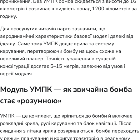
проникнення. Без УМПК бомба скидається з висоти до 16
кілометрів і розвиває швидкість понад 1200 кілометрів за
годину.
Для просунутих читачів варто зазначити, що
аеродинамічні характеристики базової моделі далекі від
ідеалу. Саме тому УМПК додає крила та систему
керування, перетворюючи бомбу на щось схоже на
невеликий планер. Точність ураження в сучасній
конфігурації досягає 5–15 метрів, залежно від умов і
версії модуля.
Модуль УМПК — як звичайна бомба
стає «розумною»
УМПК — це комплект, що кріпиться до бомби й включає
розкладні крила, рулі керування та блок навігації. Після
скидання з літака крила розкриваються, бомба переходить
у режим планування й коригує траєкторію в реальному