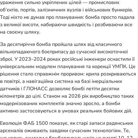
ураження сильно укріплених цілей — промислових
об’єктів, портів, залізничних вузлів і військових бункерів.
Тоді ніхто не думав про планування: бомба просто падала
з великої висоти, набираючи швидкість і розбиваючи все
на своєму шляху.
За десятиріччя бомба пройшла шлях від класичного
вільнопадаючого боєприпасу до сучасної високоточної
зброї. У 2023–2024 роках російські інженери оснастили її
універсальним модулем планування та корекції УМПК. Це
рішення стало справжнім проривом: крила розкриваються
в повітрі, а навігаційна система на базі інерціальних
датчиків і ГЛОНАСС дозволяє бомбі летіти десятки
кілометрів до цілі. Станом на 2026 рік виробництво таких
модернізованих комплектів значно зросло, а бомби
активно застосовуються в умовах реальних бойових дій.
Еволюція ФАБ 1500 показує, як старі запаси радянських
арсеналів оживають завдяки сучасним технологіям. Те,
що колись скидали з бомбардувальників на висоті 10–12