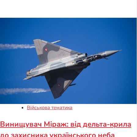
Військова тематика
Винищувач Міраж: від дельта-крила
до захисника українського неба