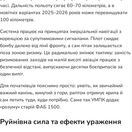
часі. Дальність польоту сягає 60–70 кілометрів, а в
новітніх варіантах 2025–2026 років може перевищувати
100 кілометрів.
Система працює на принципах інерціальної навігації з
корекцією за супутниковими сигналами. Пілот скидає
бомбу далеко від лінії фронту, а сам літак залишається
поза зоною ризику. Це радикально змінює тактику: замість
ризикованих заходів на малій висоті авіація працює з
безпечної відстані, випускаючи десятки боєприпасів за
один виліт.
Для початківців пояснимо просто: уявіть, як звичайний
важкий камінь, кинутий з гори, раптом отримує крила й
сам летить туди, куди потрібно. Саме так УМПК додає
«розуму» старій ФАБ 1500.
Руйнівна сила та ефекти ураження