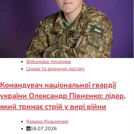
Військова тематика
Цікаві та визначні постаті
Командувач національної гвардії
україни Олександр Півненко: лідер,
який тримає стрій у вирі війни
Карина Кузьменко
16.07.2026