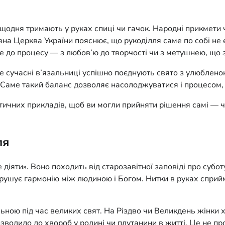
і щодня тримають у руках спиці чи гачок. Народні прикмети
а Церква України пояснює, що рукоділля саме по собі не є 
те до процесу — з любов’ю до творчості чи з метушнею, що 
але сучасні в’язальниці успішно поєднують свято з улюблен
. Саме такий баланс дозволяє насолоджуватися і процесом, 
ктичних прикладів, щоб ви могли прийняти рішення самі — чи
ля
 діяти». Воно походить від старозавітної заповіді про субот
рушує гармонію між людиною і Богом. Нитки в руках сприйма
ьною під час великих свят. На Різдво чи Великдень жінки х
призводило до хвороб у родині чи плутанини в житті. Це не 