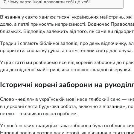
Чому варто іноді дозволити собі це хобі
В’язання у свято хвилює тисячі українських майстринь, як
долю, а петлі приносять неприємності. Водночас Православн
близьких. Відповідь залежить від того, як саме ви підходи
Традиції сягають біблійної заповіді про день відпочинку, 
пріоритети: спочатку душа, а потім теплий светр для онука
У цій статті ми розберемо все від коренів заборони до пра
для досвідченої майстрині, яка створює складні візерунки.
Історичні корені заборони на рукоділ
Слово «неділя» в українській мові несе глибокий сенс — «не
в церковні свята будь-яка робота, включно з в’язанням, по
петлю — накликав вузол проблем.
У слов’янських традиціях така заборона була особливо сил
Народні повір’я розповідали історії, як в’язання в свято 