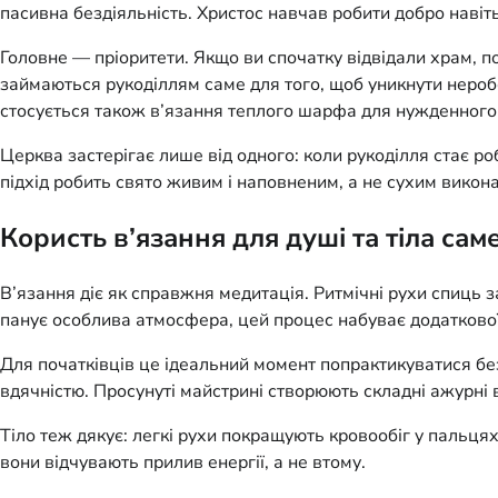
пасивна бездіяльність. Христос навчав робити добро навіть
Головне — пріоритети. Якщо ви спочатку відвідали храм, п
займаються рукоділлям саме для того, щоб уникнути неробс
стосується також в’язання теплого шарфа для нужденного
Церква застерігає лише від одного: коли рукоділля стає ро
підхід робить свято живим і наповненим, а не сухим викон
Користь в’язання для душі та тіла саме
В’язання діє як справжня медитація. Ритмічні рухи спиць 
панує особлива атмосфера, цей процес набуває додаткової 
Для початківців це ідеальний момент попрактикуватися бе
вдячністю. Просунуті майстрині створюють складні ажурні
Тіло теж дякує: легкі рухи покращують кровообіг у пальця
вони відчувають прилив енергії, а не втому.