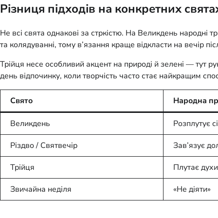
Різниця підходів на конкретних свята
Не всі свята однакові за стркістю. На Великдень народні т
та колядуванні, тому в’язання краще відкласти на вечір пі
Трійця несе особливий акцент на природі й зелені — тут р
день відпочинку, коли творчість часто стає найкращим спо
Свято
Народна п
Великдень
Розплутує с
Різдво / Святвечір
Зав’язує до
Трійця
Плутає духи
Звичайна неділя
«Не діяти»