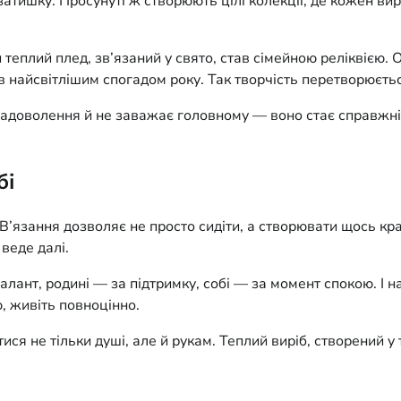
затишку. Просунуті ж створюють цілі колекції, де кожен вир
теплий плед, зв’язаний у свято, став сімейною реліквією. О
 найсвітлішим спогадом року. Так творчість перетворюєтьс
адоволення й не заважає головному — воно стає справжнім
бі
і. В’язання дозволяє не просто сидіти, а створювати щось кр
веде далі.
алант, родині — за підтримку, собі — за момент спокою. І н
ю, живіть повноцінно.
ися не тільки душі, але й рукам. Теплий виріб, створений 