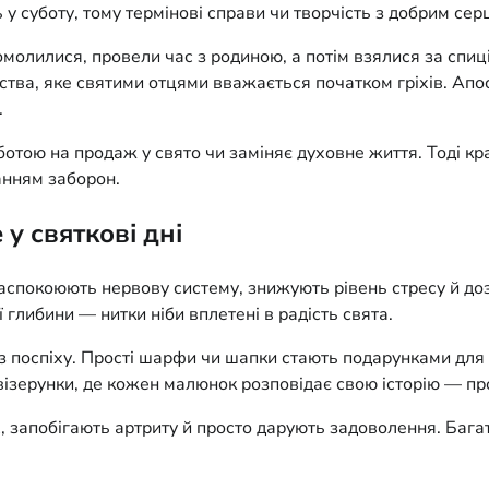
 у суботу, тому термінові справи чи творчість з добрим се
омолилися, провели час з родиною, а потім взялися за спи
тва, яке святими отцями вважається початком гріхів. Апос
.
ботою на продаж у свято чи заміняє духовне життя. Тоді кр
анням заборон.
 у святкові дні
заспокоюють нервову систему, знижують рівень стресу й до
глибини — нитки ніби вплетені в радість свята.
з поспіху. Прості шарфи чи шапки стають подарунками для
 візерунки, де кожен малюнок розповідає свою історію — п
х, запобігають артриту й просто дарують задоволення. Бага