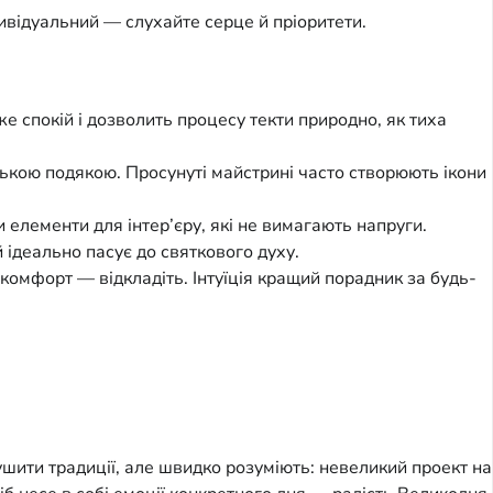
ивідуальний — слухайте серце й пріоритети.
е спокій і дозволить процесу текти природно, як тиха
нькою подякою. Просунуті майстрині часто створюють ікони
елементи для інтер’єру, які не вимагають напруги.
 ідеально пасує до святкового духу.
комфорт — відкладіть. Інтуїція кращий порадник за будь-
ушити традиції, але швидко розуміють: невеликий проект на