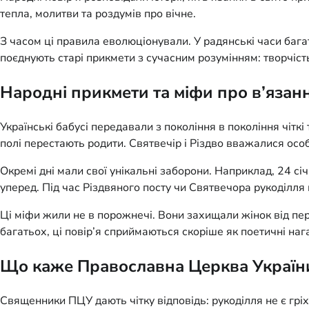
тепла, молитви та роздумів про вічне.
З часом ці правила еволюціонували. У радянські часи багат
поєднують старі прикмети з сучасним розумінням: творчіс
Народні прикмети та міфи про в’язанн
Українські бабусі передавали з покоління в покоління чітк
полі перестають родити. Святвечір і Різдво вважалися осо
Окремі дні мали свої унікальні заборони. Наприклад, 24 сі
уперед. Під час Різдвяного посту чи Святвечора рукоділля
Ці міфи жили не в порожнечі. Вони захищали жінок від пер
багатьох, ці повір’я сприймаються скоріше як поетичні наг
Що каже Православна Церква України
Священники ПЦУ дають чітку відповідь: рукоділля не є гріх