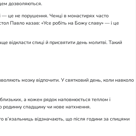
рцем дозволяються.
ці — це не порушення. Ченці в монастирях часто
тол Павло казав: «Усе робіть на Божу славу» — і це
аще відкласти спиці й присвятити день молитві. Такий
зволяють мозку відпочити. У святковий день, коли навколо
 близьких, а кожен рядок наповнюється теплом і
ро родинну спадщину чи нове натхнення.
то в’язальниць відзначають, що після години за спицями