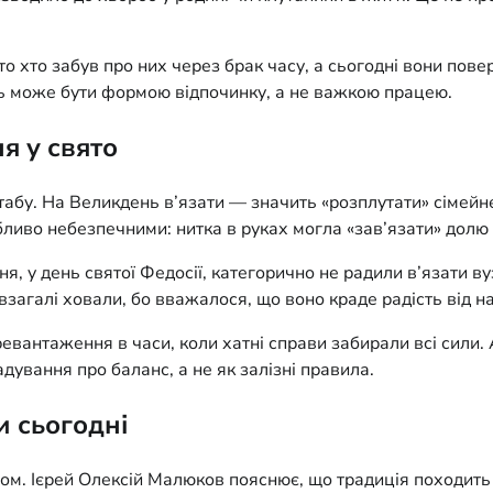
о хто забув про них через брак часу, а сьогодні вони пове
ть може бути формою відпочинку, а не важкою працею.
я у свято
і табу. На Великдень в’язати — значить «розплутати» сімейн
бливо небезпечними: нитка в руках могла «зав’язати» долю 
чня, у день святої Федосії, категорично не радили в’язати 
 взагалі ховали, бо вважалося, що воно краде радість від 
евантаження в часи, коли хатні справи забирали всі сили. 
адування про баланс, а не як залізні правила.
 сьогодні
ом. Ієрей Олексій Малюков пояснює, що традиція походить в