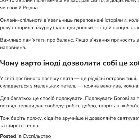
30-40 хвилин після вечері не забирає свято, а додає йому 
чи спокій Різдва.
Онлайн-спільноти в’язальниць переповнені історіями, коли 
року створила ажурну шаль для доньки — і цей процес став
Важливо пам’ятати про баланс. Якщо в’язання приносить з
наповнена.
Чому варто іноді дозволити собі це хо
У світі постійного поспіху свята — це рідкісні острови тиш
складається з маленьких петель — кожна важлива, кожна 
Для багатьох це спосіб подякувати. Подякувати Богові за т
погляд церкви дає свободу: робіть добро, творіть з любов’
Тож беріть пряжу, сідайте зручніше й дозволяйте святкуват
та щирого тепла.
Posted in
Суспільство