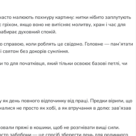
 часто малюють похмуру картину: нитки нібито заплутують
гріхом, якщо воно не витісняє молитву, храм і час для
забирає духовний спокій.
ою справою, коли роблять це свідомо. Головне — пам’ятати
і святом без докорів сумління.
 то для початківця, який тільки освоює базові петлі, чи
у як день повного відпочинку від праці. Предки вірили, що
лися не просто як хобі, а як втручання в долю: зав’язав
овали пряжі в кошики, щоб не розгнівати вищі сили.
просто забобони — це спосіб зберегти день для родинного