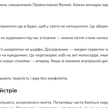
яснень священників Православної Волині. Кожен випадок інд
трументи ще в будні, щоб у свято не метушитися. Це збереж
 чи аудіокниги під час в’язання — кожна петля стане мале
ті шкарпетки чи шарфи. Досвідченим — ажурні серветки чи 
 чи нужденних. Це перетворює хобі на акт милосердя, який
а серце спокійне — вперед. Якщо ж виникає внутрішній дис
ують творчість і віру без конфліктів.
айстрів
вільного, осмисленого життя. Початківці часто бояться пор