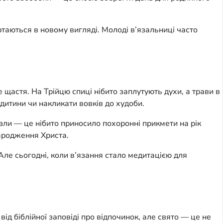
ртаються в новому вигляді. Молоді в’язальниці часто
е щастя. На Трійцю спиці нібито заплутують духи, а трави в
дитини чи накликати вовків до худоби.
вузли — це нібито приносило похоронні прикмети на рік
народження Христа.
Але сьогодні, коли в’язання стало медитацією для
ід біблійної заповіді про відпочинок, але свято — це не