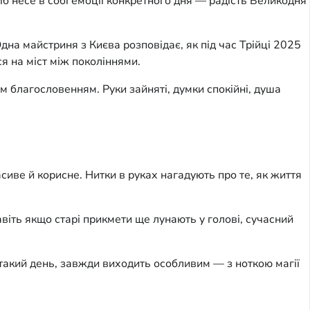
іб несе в собі емоції конкретного дня — радість Великодня
дна майстриня з Києва розповідає, як під час Трійці 2025
я на міст між поколіннями.
 благословенням. Руки зайняті, думки спокійні, душа
асиве й корисне. Нитки в руках нагадують про те, як життя
авіть якщо старі прикмети ще лунають у голові, сучасний
у такий день, завжди виходить особливим — з ноткою магії