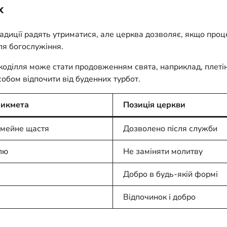
х
радиції радять утриматися, але церква дозволяє, якщо проц
сля богослужіння.
укоділля може стати продовженням свята, наприклад, плеті
собом відпочити від буденних турбот.
рикмета
Позиція церкви
імейне щастя
Дозволено після служби
лю
Не заміняти молитву
Добро в будь-якій формі
Відпочинок і добро