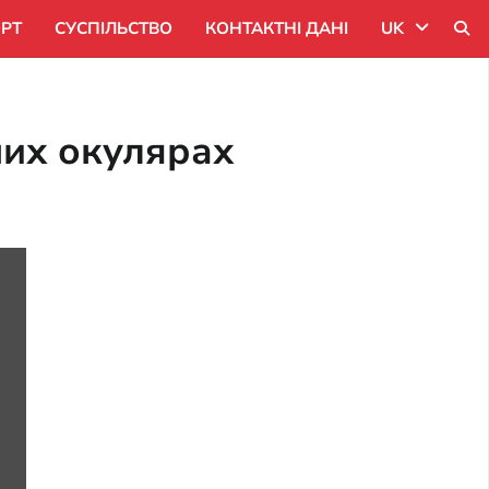
РТ
СУСПІЛЬСТВО
КОНТАКТНІ ДАНІ
UK
Uk
них окулярах
Ru