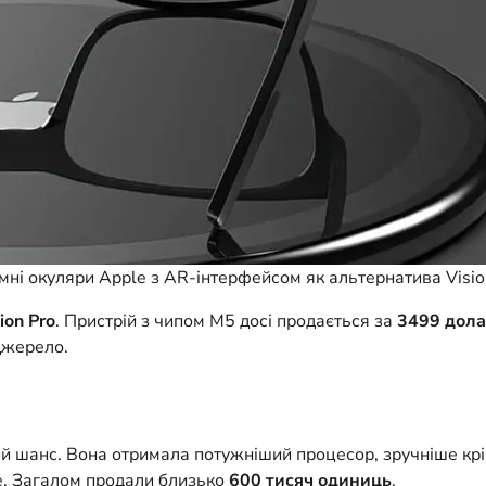
мні окуляри Apple з AR-інтерфейсом як альтернатива Visio
ion Pro
. Пристрій з чипом M5 досі продається за
3499 дола
джерело.
ий шанс. Вона отримала потужніший процесор, зручніше кр
e. Загалом продали близько
600 тисяч одиниць
.