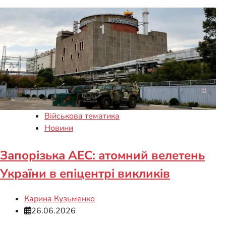
Військова тематика
Новини
Запорізька АЕС: атомний велетень
України в епіцентрі викликів
Карина Кузьменко
26.06.2026