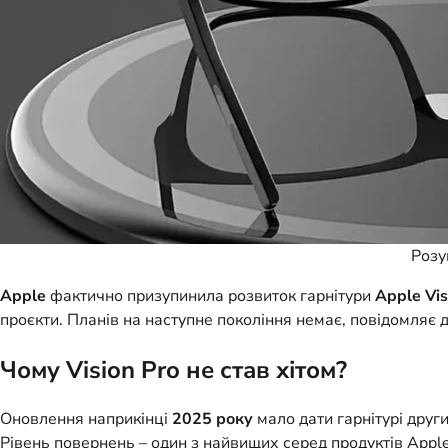
Розу
Apple
фактично призупинила розвиток гарнітури
Apple Vis
проєкти. Планів на наступне покоління немає, повідомляє 
Чому Vision Pro не став хітом?
Оновлення наприкінці
2025 року
мало дати гарнітурі друг
Рівень повернень – один з найвищих серед продуктів Appl