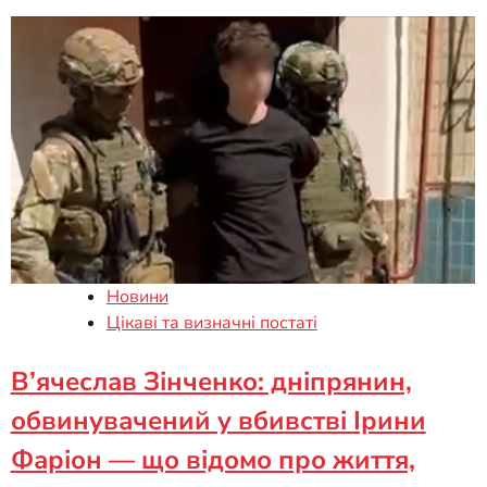
Новини
Цікаві та визначні постаті
В’ячеслав Зінченко: дніпрянин,
обвинувачений у вбивстві Ірини
Фаріон — що відомо про життя,