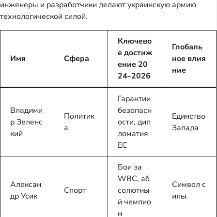
инженеры и разработчики делают украинскую армию
технологической силой.
Ключево
Глобаль
е достиж
Имя
Сфера
ное влия
ение 20
ние
24–2026
Гарантии
Владими
безопасн
Политик
Единство
р Зеленс
ости, дип
а
Запада
кий
ломатия
ЕС
Бои за
WBC, аб
Алексан
Символ с
Спорт
солютны
др Усик
илы
й чемпио
н