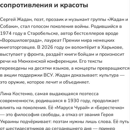
сопротивления и красоты
Сергей Жадан, поэт, прозаик и музыкант группы «Жадан и
Собаки», стал голосом поколения войны. Родившийся в
1974 году в Старобельске, автор бестселлеров вроде
«Ворошиловграда», лауреат Премии мира немецких
книготорговцев. В 2026 году он волонтёрит в Харькове,
выступает у фронта, раздаёт книги бойцам и произносит
речи на Мюнхенской конференции. Его тексты
переведены на десятки языков, а концерты превращаются
в акции поддержки ВСУ. Жадан доказывает: культура —
это оружие, которое лечит и объединяет.
Лина Костенко, самая выдающаяся поэтесса
современности, родившаяся в 1930 году, продолжает
влиять на поколения. Её «Маруся Чурай» и «Берестечко»
— это философия свободы, а отказ от звания Героя
Украины подчёркивает: поэтам нужны лишь слова. Её путь
от шестидесятников до сегодняшнего дня — пример