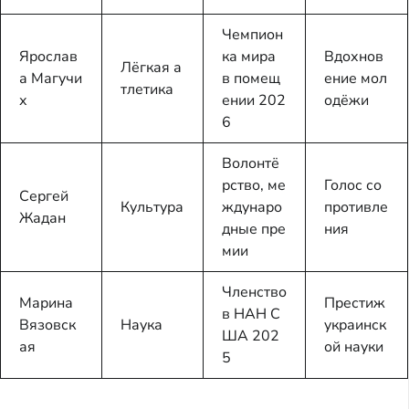
Чемпион
Ярослав
ка мира
Вдохнов
Лёгкая а
а Магучи
в помещ
ение мол
тлетика
х
ении 202
одёжи
6
Волонтё
рство, ме
Голос со
Сергей
Культура
ждунаро
противле
Жадан
дные пре
ния
мии
Членство
Марина
Престиж
в НАН С
Вязовск
Наука
украинск
ША 202
ая
ой науки
5