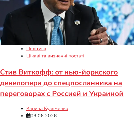
Політика
Цікаві та визначні постаті
Стив Виткофф: от нью-йоркского
девелопера до спецпосланника на
переговорах с Россией и Украиной
Карина Кузьменко
09.06.2026