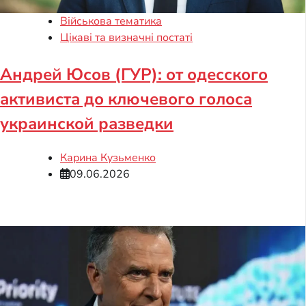
Військова тематика
Цікаві та визначні постаті
Андрей Юсов (ГУР): от одесского
активиста до ключевого голоса
украинской разведки
Карина Кузьменко
09.06.2026