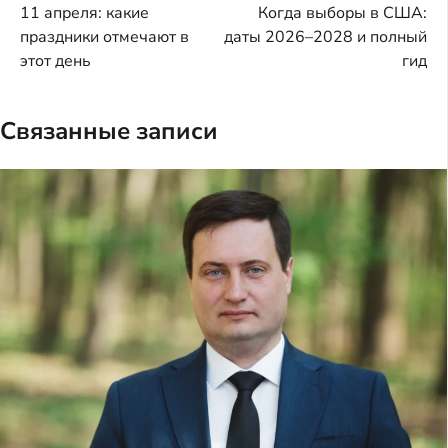
11 апреля: какие
Когда выборы в США:
по
праздники отмечают в
даты 2026–2028 и полный
записям
этот день
гид
Связанные записи