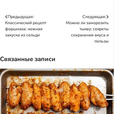
Навигация
Предыдущая:
Следующая:
Классический рецепт
Можно ли заморозить
по
форшмака: нежная
тыкву: секреты
записям
закуска из сельди
сохранения вкуса и
пользы
Связанные записи