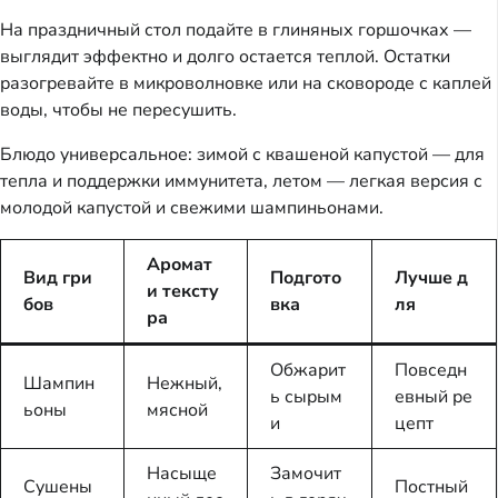
На праздничный стол подайте в глиняных горшочках —
выглядит эффектно и долго остается теплой. Остатки
разогревайте в микроволновке или на сковороде с каплей
воды, чтобы не пересушить.
Блюдо универсальное: зимой с квашеной капустой — для
тепла и поддержки иммунитета, летом — легкая версия с
молодой капустой и свежими шампиньонами.
Аромат
Вид гри
Подгото
Лучше д
и тексту
бов
вка
ля
ра
Обжарит
Повседн
Шампин
Нежный,
ь сырым
евный ре
ьоны
мясной
и
цепт
Насыще
Замочит
Сушены
Постный