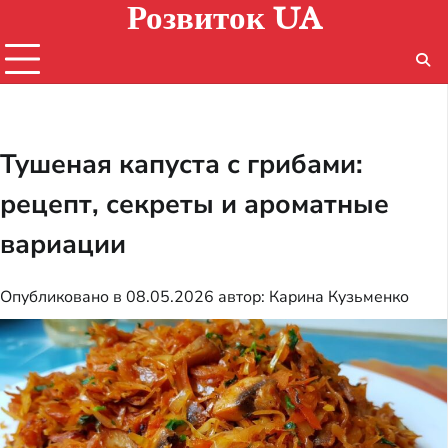
Розвиток UA
Перейти
к
содержимому
Тушеная капуста с грибами:
рецепт, секреты и ароматные
вариации
Опубликовано в
08.05.2026
автор:
Карина Кузьменко