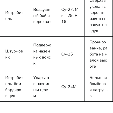
Сверхзв
уковая с
Воздушн
Су-27, М
Истребит
корость,
ый бой и
иГ-29, F-
ель
ракеты в
перехват
16
оздух-во
здух
Брониро
Поддерж
вание, ра
Штурмов
ка назем
Су-25
бота на м
ик
ных войс
алой выс
к
оте
Истребит
Удары п
Большая
ель-бом
о наземн
бомбова
Су-24М
бардиро
ым целя
я нагрузк
вщик
м
а