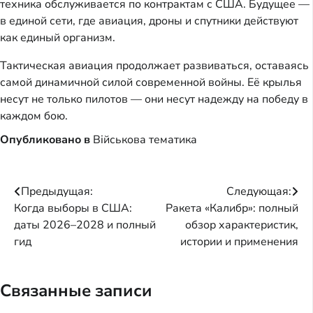
техника обслуживается по контрактам с США. Будущее —
в единой сети, где авиация, дроны и спутники действуют
как единый организм.
Тактическая авиация продолжает развиваться, оставаясь
самой динамичной силой современной войны. Её крылья
несут не только пилотов — они несут надежду на победу в
каждом бою.
Опубликовано в
Військова тематика
Навигация
Предыдущая:
Следующая:
Когда выборы в США:
Ракета «Калибр»: полный
по
даты 2026–2028 и полный
обзор характеристик,
записям
гид
истории и применения
Связанные записи