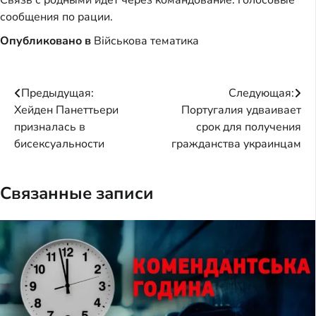
Связь с родными идёт через командование: голосовые
сообщения по рации.
Опубликовано в
Військова тематика
Навигация
Предыдущая:
Следующая:
Хейден Панеттьери
Португалия удваивает
по
призналась в
срок для получения
записям
бисексуальности
гражданства украинцам
Связанные записи