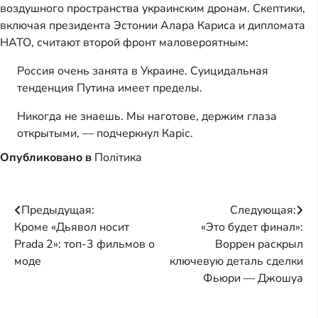
воздушного пространства украинским дронам. Скептики,
включая президента Эстонии Алара Кариса и дипломата
НАТО, считают второй фронт маловероятным:
Россия очень занята в Украине. Суицидальная
тенденция Путина имеет пределы.
Никогда не знаешь. Мы наготове, держим глаза
открытыми, — подчеркнул Каріс.
Опубликовано в
Політика
Навигация
Предыдущая:
Следующая:
Кроме «Дьявол носит
«Это будет финал»:
по
Prada 2»: топ-3 фильмов о
Воррен раскрыл
записям
моде
ключевую деталь сделки
Фьюри — Джошуа