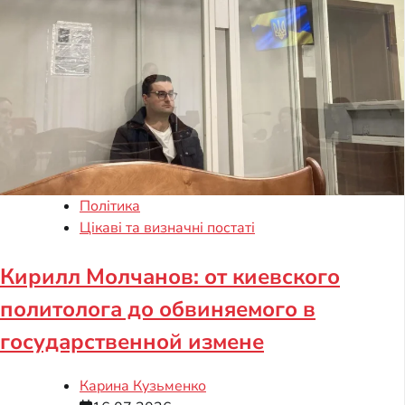
Політика
Цікаві та визначні постаті
Кирилл Молчанов: от киевского
политолога до обвиняемого в
государственной измене
Карина Кузьменко