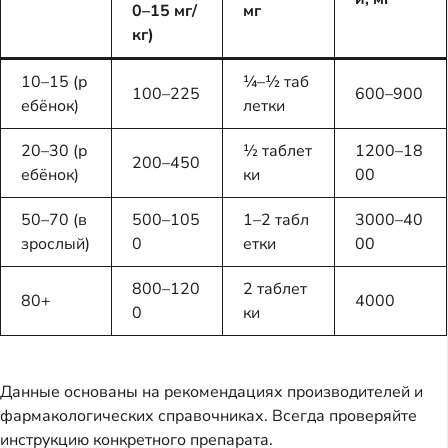
0–15 мг/
мг
кг)
10–15 (р
¼–½ таб
100–225
600–900
ебёнок)
летки
20–30 (р
½ таблет
1200–18
200–450
ебёнок)
ки
00
50–70 (в
500–105
1–2 табл
3000–40
зрослый)
0
етки
00
800–120
2 таблет
80+
4000
0
ки
Данные основаны на рекомендациях производителей и
фармакологических справочниках. Всегда проверяйте
инструкцию конкретного препарата.