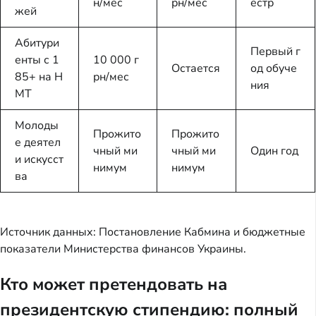
н/мес
рн/мес
естр
жей
Абитури
Первый г
енты с 1
10 000 г
Остается
од обуче
85+ на Н
рн/мес
ния
МТ
Молоды
Прожито
Прожито
е деятел
чный ми
чный ми
Один год
и искусст
нимум
нимум
ва
Источник данных: Постановление Кабмина и бюджетные
показатели Министерства финансов Украины.
Кто может претендовать на
президентскую стипендию: полный