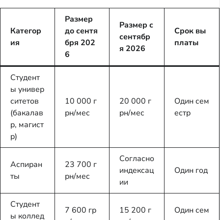
Размер
Размер с
Категор
до сентя
Срок вы
сентябр
ия
бря 202
платы
я 2026
6
Студент
ы универ
ситетов
10 000 г
20 000 г
Один сем
(бакалав
рн/мес
рн/мес
естр
р, магист
р)
Согласно
Аспиран
23 700 г
индексац
Один год
ты
рн/мес
ии
Студент
7 600 гр
15 200 г
Один сем
ы коллед