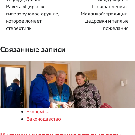
Навигация
Ракета «Циркон»:
Поздравления с
по
гиперзвуковое оружие,
Маланкой: традиции,
записям
которое ломает
щедровки и тёплые
стереотипы
пожелания
Связанные записи
Економіка
Законодавство