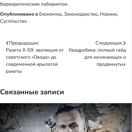
бюрократическим лабиринтом.
Опубликовано в
Економіка
,
Законодавство
,
Новини
,
Суспільство
Навигация
Предыдущая:
Следующая:
Ракета Х-59: эволюция от
Квадробика: полный гайд
по
советского «Овода» до
для начинающих и
записям
современной крылатой
продвинутых
ракеты
Связанные записи