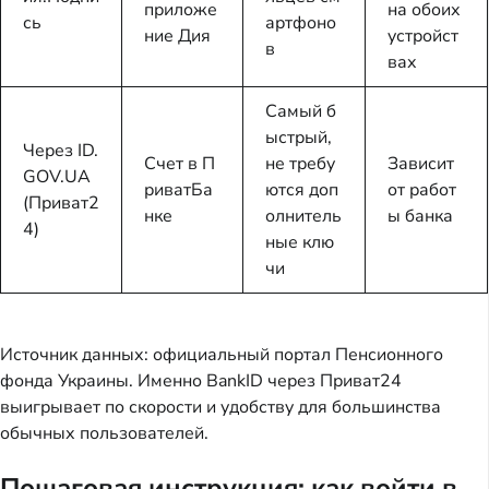
приложе
на обоих
сь
артфоно
ние Дия
устройст
в
вах
Самый б
ыстрый,
Через ID.
Счет в П
не требу
Зависит
GOV.UA
риватБа
ются доп
от работ
(Приват2
нке
олнитель
ы банка
4)
ные клю
чи
Источник данных: официальный портал Пенсионного
фонда Украины. Именно BankID через Приват24
выигрывает по скорости и удобству для большинства
обычных пользователей.
Пошаговая инструкция: как войти в