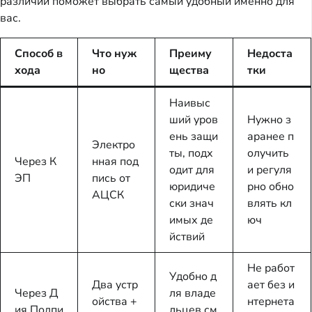
различий поможет выбрать самый удобный именно для
вас.
Способ в
Что нуж
Преиму
Недоста
хода
но
щества
тки
Наивыс
ший уров
Нужно з
ень защи
аранее п
Электро
ты, подх
олучить
Через К
нная под
одит для
и регуля
ЭП
пись от
юридиче
рно обно
АЦСК
ски знач
влять кл
имых де
юч
йствий
Не работ
Удобно д
Два устр
ает без и
Через Д
ля владе
ойства +
нтернета
ия.Подпи
льцев см