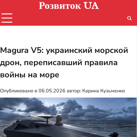
Розвиток UA
Перейти
к
содержимому
Magura V5: украинский морской
дрон, переписавший правила
войны на море
Опубликовано в
06.05.2026
автор:
Карина Кузьменко