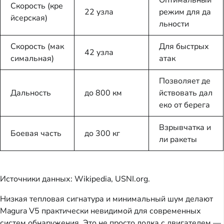
Скорость (кре
22 узла
режим для да
йсерская)
льности
Скорость (мак
Для быстрых
42 узла
симальная)
атак
Позволяет де
Дальность
до 800 км
йствовать дал
еко от берега
Взрывчатка и
Боевая часть
до 300 кг
ли ракеты
Источники данных: Wikipedia, USNI.org.
Низкая тепловая сигнатура и минимальный шум делают
Magura V5 практически невидимой для современных
систем обнаружения. Это не просто лодка с двигателем —